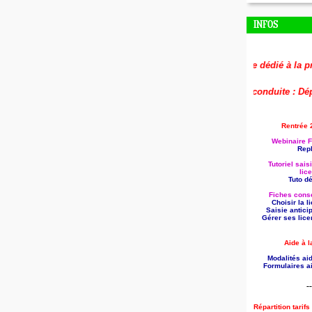
INFOS
🚨
Le replay du webinaire dédié à la préparat
🚨
Aide à la formation reconduite : Déposez
Rentrée 
Webinaire F
Repl
Tutoriel sais
lic
Tuto dét
Fiches conse
Choisir la 
Saisie antici
Gérer ses lice
Aide à l
Modalités aid
Formulaires ai
--
Répartition tarif