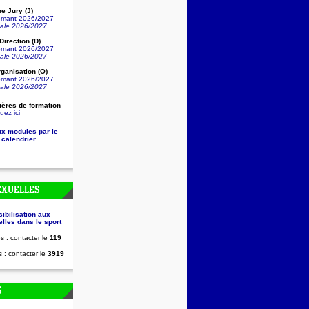
e Jury (J)
lômant 2026/2027
nale 2026/2027
irection (D)
lômant 2026/2027
nale 2026/2027
ganisation (O)
lômant 2026/2027
nale 2026/2027
ières de formation
uez ici
ux modules par le
 calendrier
EXUELLES
sibilisation aux
lles dans le sport
s : contacter le
119
 : contacter le
3919
S