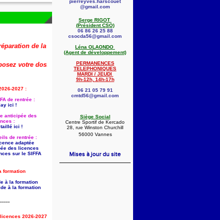
pierreyves.harscouet
@gmail.com
Serge RIGOT
(Président CSO)
06 86 26 25 88
csocda56@gmail.com
ion de la rentrée 2026-2027 (dont la saisie anticipée des licences) est 
Léna OLAONDO
(Agent de développement)
PERMANENCES
 votre dossier dès maintenant !
🚨
👇
TELEPHONIQUES
MARDI / JEUDI
9h-12h, 14h-17h
2026-2027 :
06 21 05 79 91
cmtd56@gmail.com
FA de rentrée :
ay ici !
ie anticipée des
Siège Social
ences :
Centre Sportif de Kercado
aillé ici !
28, rue Winston Churchill
56000 Vannes
ils de rentrée :
licence adaptée
pée des licences
nces sur le SIFFA
Mises à jour du site
a formation
e à la formation
de à la formation
-----
s licences 2026-2027