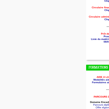
Cliq
Circulaire fin
Cliq
Circulaire
admini
Cliq
--
Prêt d
Pro
Liste du matéri
08/0
FORMATIONS
AIDE A L
Modalités aid
Formulaires ai
---
PARCOURS 
Domaine Encadr
Parcours dip
Offre régio