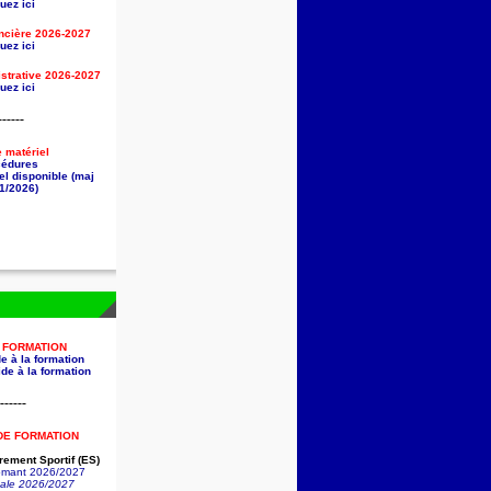
uez ici
ancière
2026-2027
uez ici
strative
2026-2027
uez ici
------
e matériel
cédures
el disponible (maj
1/2026)
A FORMATION
e à la formation
de à la formation
------
DE FORMATION
ement Sportif (ES)
lômant 2026/2027
nale 2026/2027