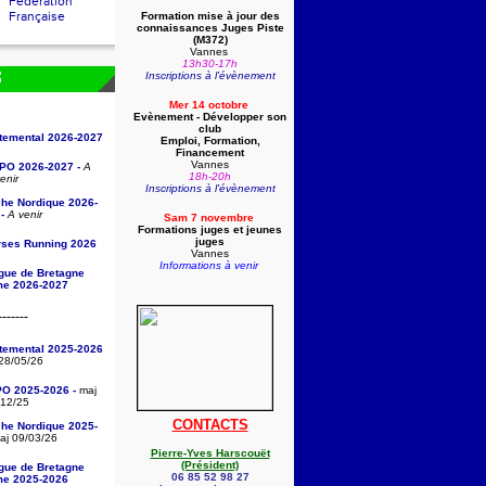
Fédération
Française
Formation mise à jour des
connaissances Juges Piste
(
M372)
Vannes
13h30-17h
Inscriptions à l'évènement
S
Mer 14 octobre
Evènement - Développer son
club
rtemental 2026-2027
Emploi, Formation,
Financement
Vannes
/PO 2026-2027 -
A
18h-20h
enir
Inscriptions à l'évènement
che Nordique 2026-
-
A venir
Sam 7 novembre
Formations juges et jeunes
juges
rses Running 2026
Vannes
Informations à venir
igue de Bretagne
sme 2026-2027
-------
rtemental 2025-2026
28/05/26
PO 2025-2026 -
maj
/12/25
CONTACTS
che Nordique 2025-
j 09/03/26
Pierre-Yves Harscouët
(Président)
igue de Bretagne
06 85 52 98 27
sme 2025-2026