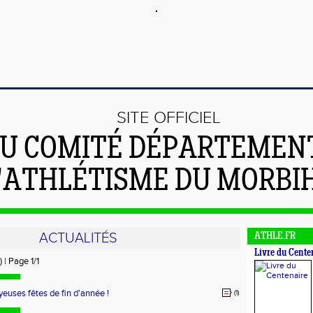
SITE OFFICIEL
U COMITÉ DÉPARTEMEN
'ATHLÉTISME DU MORBI
ACTUALITÉS
ATHLE.FR
Livre du Cente
) | Page 1/1
yeuses fêtes de fin d'année !
(1)