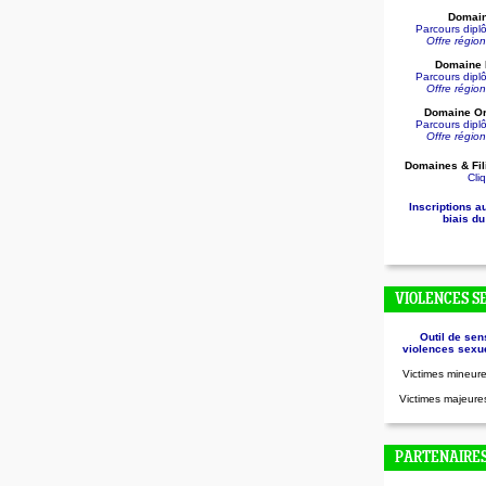
Domain
Parcours dip
Offre régio
Domaine D
Parcours dip
Offre régio
Domaine Or
Parcours dip
Offre régio
Domaines & Fil
Cliq
Inscriptions a
biais du
VIOLENCES S
Outil de sen
violences sexue
Victimes mineure
Victimes majeures
PARTENAIRE
.