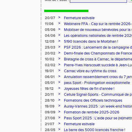
>
20/07
Fermeture estivale
>
11/06
Webinaire FFA - Cap sur la rentrée 2026
>
05/06
Mobiliser de nouveaux bénévoles pour la
>
04/06
Les opérations nationales de rentrée 20
>
12/05
5190 licenciés dans le Morbihan !
>
25/03
PSF 2026 : Lancement de la campagne d
>
20/02
Demi-finale des Championnats de France
>
10/02
Bretagne de cross à Carnac, le départem
l'honneur
>
02/02
Pierre-Yves Harscouët succède à Jean-Luc 
comité du Morbihan
>
19/01
Carnac vibre au rythme du cross
>
06/01
Annulation rassemblement cross du 7 ja
>
05/01
pass Sport - Prolongation exceptionnelle
>
19/12
Joyeuses fêtes de fin d'année !
>
20/11
Cellule Signal-Sports - Communiqué de p
Sports
>
28/10
Formations des Officiels techniques
>
19/09
Auray-Vannes 2025 : un week-end histori
marathon breton
>
09/09
Formation de rentrée 2025-2026
>
27/08
Pass Sport 2025 : L'aide pour se (re)mettr
>
21/07
Fermeture estivale
>
28/05
La barre des 5000 licenciés franchie !