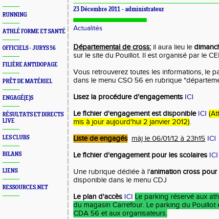
23 Décembre 2011 - administrateur
RUNNING
Actualités
ATHLÉ FORME ET SANTÉ
Départemental de cross:
il aura lieu le
dimanch
OFFICIELS - JURYS 56
sur le site du Pouillot. Il est organisé par le CE
FILIÈRE ANTIDOPAGE
Vous retrouverez toutes les informations, le pa
dans le menu CSO 56 en rubrique "départeme
PRÊT DE MATÉRIEL
Lisez la procédure d'engagements
ICI
ENGAGÉ(E)S
Le fichier d'engagement est disponible
ICI
(At
RÉSULTATS ET DIRECTS
LIVE
mis à jour aujourd'hui 2 janvier 2012)
.
LES CLUBS
Liste de engagés
màj le 06/01/12 à 23h15
ICI
BILANS
Le fichier d'engagement pour les scolaires
ICI
LIENS
Une rubrique dédiée à l'
animation cross pour
disponible dans le menu CDJ
RESSOURCES.NET
Le plan d'accès
ICI
Le parking réservé aux athl
du magasin Carrefour. Le parking du Pouillot 
CDA 56 et aux organisateurs.