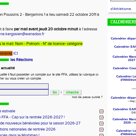
d'Athlétisme.
ion Poussins 2 - Benjamins 1 a lieu samedi 22 octobre 2011 à
CALENDRIER
 à faire
par mail avant jeudi 20 octobre minuit
à l'adresse
tine.kergosien@wanadoo.fr
Calendrier dépa
s le mail: Nom - Prénom - N° de licence- catégorie
Calendrier EA
v
horaires
ICI
Calendrier Mar
les Réactions
2027 
actualité
Calendrier Cou
ité il faut posséder un compte sur le site FFA, utilisez la rubrique ci-
Calendrier L
fier ou vous créer un compte.
d'Athléti
---
|
mot de passe oublié ?
Calendrier dépa
-
maj 
Calendrier EA/
 estivale
04
 FFA - Cap sur la rentrée 2026-2027 !
Calendrier Mar
 de nouveaux bénévoles pour la saison 2026-27
2026 -
ma
tions nationales de rentrée 2026
Calendrier L
d'Athléti
nciés dans le Morbihan !