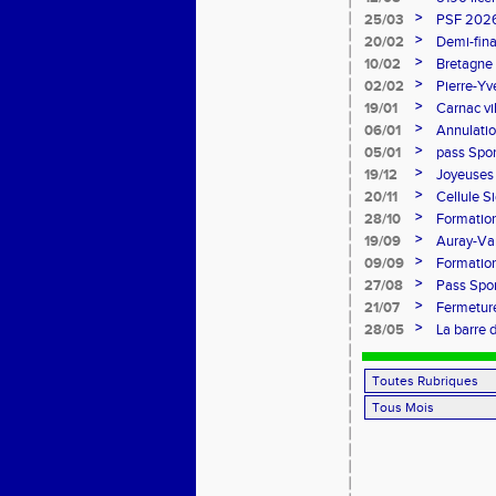
>
25/03
PSF 2026
>
20/02
Demi-fina
>
10/02
Bretagne 
l'honneur
>
02/02
Pierre-Yv
comité d
>
19/01
Carnac vi
>
06/01
Annulatio
>
05/01
pass Spor
>
19/12
Joyeuses 
>
20/11
Cellule S
Sports
>
28/10
Formation
>
19/09
Auray-Van
marathon
>
09/09
Formatio
>
27/08
Pass Spor
>
21/07
Fermeture
>
28/05
La barre 