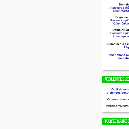
Domain
Parcours dip
Offre régio
Domaine D
Parcours dip
Offre régio
Domaine Or
Parcours dip
Offre régio
Domaines & Fil
Cliq
Inscriptions a
biais du
VIOLENCES S
Outil de sen
violences sexue
Victimes mineure
Victimes majeures
PARTENAIRE
.