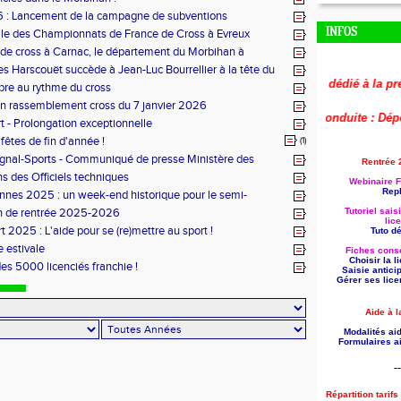
 : Lancement de la campagne de subventions
INFOS
le des Championnats de France de Cross à Evreux
de cross à Carnac, le département du Morbihan à
es Harscouët succède à Jean-Luc Bourrellier à la tête du
u Morbihan
🚨
Le replay du webinaire dédié à la préparati
bre au rythme du cross
n rassemblement cross du 7 janvier 2026
🚨
Aide à la formation reconduite : Déposez 
t - Prolongation exceptionnelle
fêtes de fin d'année !
(1)
ignal-Sports - Communiqué de presse Ministère des
Rentrée 
s des Officiels techniques
Webinaire F
Repl
nes 2025 : un week-end historique pour le semi-
 breton
n de rentrée 2025-2026
Tutoriel sais
lic
t 2025 : L'aide pour se (re)mettre au sport !
Tuto dét
 estivale
Fiches conse
Choisir la 
des 5000 licenciés franchie !
Saisie antici
Gérer ses lice
Aide à l
Modalités aid
Formulaires ai
--
Répartition tarif