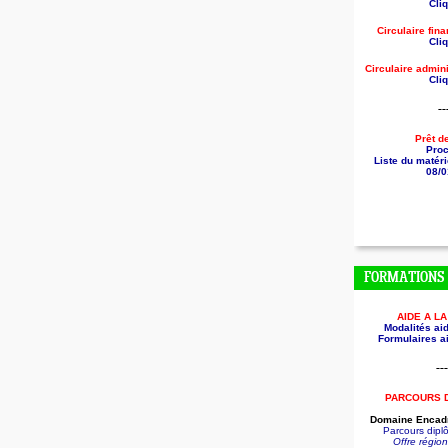
Cliq
Circulaire fin
Cliq
Circulaire
admini
Cliq
--
Prêt d
Pro
Liste du matéri
08/0
FORMATIONS
AIDE A L
Modalités aid
Formulaires ai
---
PARCOURS 
Domaine Encadr
Parcours dip
Offre régio