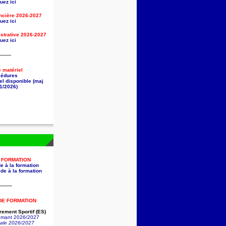
uez ici
ancière
2026-2027
uez ici
strative
2026-2027
uez ici
------
e matériel
cédures
el disponible (maj
1/2026)
A FORMATION
e à la formation
de à la formation
------
DE FORMATION
ement Sportif (ES)
lômant 2026/2027
nale 2026/2027