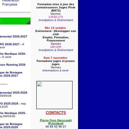
Fédération
Française
Formation mise à jour des
connaissances Juges Piste
(
M372)
Vannes
13h30-17h
Inscriptions à l'évènement
S
Mer 14 octobre
Evènement - Développer son
club
rtemental 2026-2027
Emploi, Formation,
Financement
Vannes
/PO 2026-2027 -
A
18h-20h
enir
Inscriptions à l'évènement
che Nordique 2026-
-
A venir
Sam 7 novembre
Formations juges et jeunes
juges
rses Running 2026
Vannes
Informations à venir
igue de Bretagne
sme 2026-2027
-------
rtemental 2025-2026
28/05/26
PO 2025-2026 -
maj
/12/25
CONTACTS
che Nordique 2025-
j 09/03/26
Pierre-Yves Harscouët
(Président)
igue de Bretagne
06 85 52 98 27
sme 2025-2026