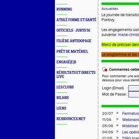
Actualités
RUNNING
La journée de transit
Pontivy.
ATHLÉ FORME ET SANTÉ
Les engagements sont
OFFICIELS - JURYS 56
suivante:
marie-chris
FILIÈRE ANTIDOPAGE
Merci de préciser dan
PRÊT DE MATÉRIEL
Le programme et les 
ENGAGÉ(E)S
Commentez cette 
RÉSULTATS ET DIRECTS
Pour commenter une actual
LIVE
dessous pour vous identi
LES CLUBS
Login (Email)
:
Mot de Passe
:
BILANS
LIENS
>
20/07
Fermeture
>
RESSOURCES.NET
11/06
Webinaire
>
05/06
Mobiliser
>
04/06
Les opéra
>
12/05
5190 lice