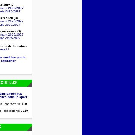
e Jury (J)
lômant 2026/2027
nale 2026/2027
irection (D)
lômant 2026/2027
nale 2026/2027
ganisation (O)
lômant 2026/2027
nale 2026/2027
ières de formation
uez ici
ux modules par le
 calendrier
EXUELLES
sibilisation aux
lles dans le sport
s : contacter le
119
 : contacter le
3919
S