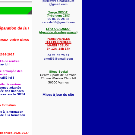
pierreyves.harscouet
@gmail.com
Serge RIGOT
(Président CSO)
06 86 26 25 88
csocda56@gmail.com
on de la rentrée 2026-2027 (dont la saisie anticipée des licences) est d
Léna OLAONDO
(Agent de développement)
PERMANENCES
votre dossier dès maintenant !
🚨
👇
TELEPHONIQUES
MARDI / JEUDI
9h-12h, 14h-17h
2026-2027 :
06 21 05 79 91
cmtd56@gmail.com
FA de rentrée :
ay ici !
ie anticipée des
Siège Social
ences :
Centre Sportif de Kercado
aillé ici !
28, rue Winston Churchill
56000 Vannes
ils de rentrée :
licence adaptée
pée des licences
nces sur le SIFFA
Mises à jour du site
a formation
e à la formation
de à la formation
-----
s licences 2026-2027