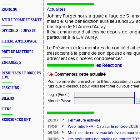
Actualités
RUNNING
Johnny Forget nous a quitté à l'age de 51 ans
ATHLÉ FORME ET SANTÉ
maladie. Une bénédiction aura lieu lundi 22 a
basilique de St Anne d'Auray.
OFFICIELS - JURYS 56
Il était entraineur d'athlétisme depuis de long
particulier à la LJV Auray.
FILIÈRE ANTIDOPAGE
Le Président et les membres du comité d'athl
PRÊT DE MATÉRIEL
s'associent à la peine de son épouse ainsi que
adressent ses sincères condoléances.
ENGAGÉ(E)S
les Réactions
RÉSULTATS ET DIRECTS
Commentez cette actualité
LIVE
Pour commenter une actualité il faut posséder un compt
rubrique ci-dessous pour vous identifier ou vous crée
LES CLUBS
Login (Email)
:
BILANS
Mot de Passe
:
LIENS
>
RESSOURCES.NET
20/07
Fermeture estivale
>
11/06
Webinaire FFA - Cap sur la rentrée 2026
>
05/06
Mobiliser de nouveaux bénévoles pour la
>
04/06
Les opérations nationales de rentrée 20