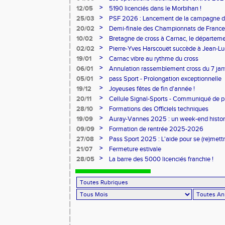
>
12/05
5190 licenciés dans le Morbihan !
>
25/03
PSF 2026 : Lancement de la campagne d
>
20/02
Demi-finale des Championnats de France
>
10/02
Bretagne de cross à Carnac, le départem
l'honneur
>
02/02
Pierre-Yves Harscouët succède à Jean-Luc 
comité du Morbihan
>
19/01
Carnac vibre au rythme du cross
>
06/01
Annulation rassemblement cross du 7 ja
>
05/01
pass Sport - Prolongation exceptionnelle
>
19/12
Joyeuses fêtes de fin d'année !
>
20/11
Cellule Signal-Sports - Communiqué de p
Sports
>
28/10
Formations des Officiels techniques
>
19/09
Auray-Vannes 2025 : un week-end histori
marathon breton
>
09/09
Formation de rentrée 2025-2026
>
27/08
Pass Sport 2025 : L'aide pour se (re)mettr
>
21/07
Fermeture estivale
>
28/05
La barre des 5000 licenciés franchie !