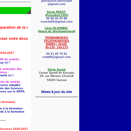
pierreyves.harscouet
@gmail.com
Serge RIGOT
(Président CSO)
06 86 26 25 88
csocda56@gmail.com
on de la rentrée 2026-2027 (dont la saisie anticipée des licences) est d
Léna OLAONDO
(Agent de développement)
PERMANENCES
votre dossier dès maintenant !
🚨
👇
TELEPHONIQUES
MARDI / JEUDI
9h-12h, 14h-17h
2026-2027 :
06 21 05 79 91
cmtd56@gmail.com
FA de rentrée :
ay ici !
ie anticipée des
Siège Social
ences :
Centre Sportif de Kercado
aillé ici !
28, rue Winston Churchill
56000 Vannes
ils de rentrée :
licence adaptée
pée des licences
nces sur le SIFFA
Mises à jour du site
a formation
e à la formation
de à la formation
-----
s licences 2026-2027