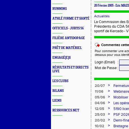
20 Février 2005 - Eric MAZ
RUNNING
Actualités
ATHLÉ FORME ET SANTÉ
La Commission des Ent
Présidents du CDA 56
OFFICIELS - JURYS 56
sportif de Kercado -
FILIÈRE ANTIDOPAGE
Commentez cette 
PRÊT DE MATÉRIEL
Pour commenter une actual
dessous pour vous identi
ENGAGÉ(E)S
Login (Email)
:
RÉSULTATS ET DIRECTS
Mot de Passe
:
LIVE
LES CLUBS
>
20/07
Fermeture
>
BILANS
11/06
Webinaire
>
05/06
Mobiliser
LIENS
>
04/06
Les opéra
>
12/05
5190 lice
RESSOURCES.NET
>
25/03
PSF 2026
>
20/02
Demi-fina
>
10/02
Bretagne 