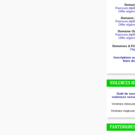
Domain
Parcours dip
Offre régio
Domaine D
Parcours dip
Offre régio
Domaine Or
Parcours dip
Offre régio
Domaines & Fil
Cliq
Inscriptions a
biais du
VIOLENCES S
Outil de sen
violences sexue
Victimes mineure
Victimes majeures
PARTENAIRE
.