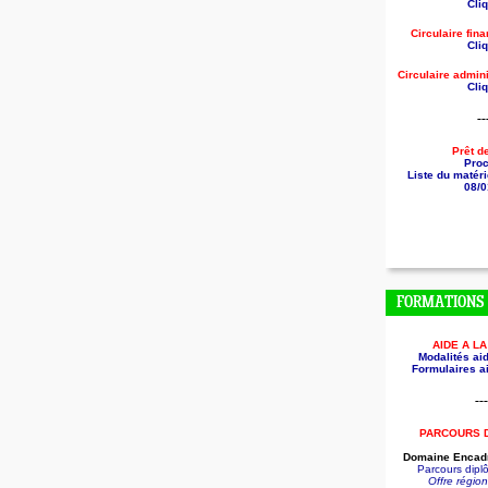
Cliq
Circulaire fin
Cliq
Circulaire
admini
Cliq
--
Prêt d
Pro
Liste du matéri
08/0
FORMATIONS
AIDE A L
Modalités aid
Formulaires ai
---
PARCOURS 
Domaine Encadr
Parcours dip
Offre régio