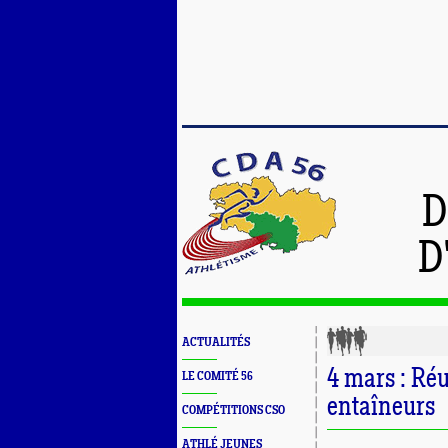
D
D
ACTUALITÉS
4 mars : Ré
LE COMITÉ 56
entaîneurs
COMPÉTITIONS CSO
ATHLÉ JEUNES