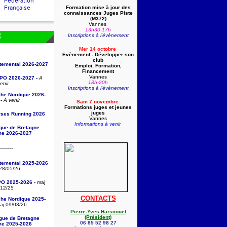
Fédération
Française
Formation mise à jour des
connaissances Juges Piste
(
M372)
Vannes
13h30-17h
Inscriptions à l'évènement
S
Mer 14 octobre
Evènement - Développer son
club
rtemental 2026-2027
Emploi, Formation,
Financement
Vannes
/PO 2026-2027 -
A
18h-20h
enir
Inscriptions à l'évènement
che Nordique 2026-
-
A venir
Sam 7 novembre
Formations juges et jeunes
juges
rses Running 2026
Vannes
Informations à venir
igue de Bretagne
sme 2026-2027
-------
rtemental 2025-2026
28/05/26
PO 2025-2026 -
maj
/12/25
CONTACTS
che Nordique 2025-
j 09/03/26
Pierre-Yves Harscouët
(Président)
igue de Bretagne
06 85 52 98 27
sme 2025-2026