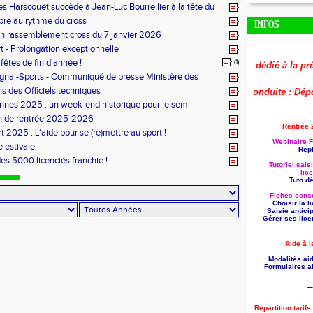
es Harscouët succède à Jean-Luc Bourrellier à la tête du
u Morbihan
bre au rythme du cross
INFOS
n rassemblement cross du 7 janvier 2026
t - Prolongation exceptionnelle
fêtes de fin d'année !
(1)
🚨
Le replay du webinaire dédié à la préparati
ignal-Sports - Communiqué de presse Ministère des
s des Officiels techniques
🚨
Aide à la formation reconduite : Déposez 
nes 2025 : un week-end historique pour le semi-
 breton
n de rentrée 2025-2026
Rentrée 
t 2025 : L'aide pour se (re)mettre au sport !
Webinaire F
 estivale
Repl
des 5000 licenciés franchie !
Tutoriel sais
lic
Tuto dét
Fiches conse
Choisir la 
Saisie antici
Gérer ses lice
Aide à l
Modalités aid
Formulaires ai
--
Répartition tarif