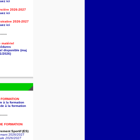
uez ici
ancière
2026-2027
uez ici
strative
2026-2027
uez ici
------
e matériel
cédures
el disponible (maj
1/2026)
A FORMATION
e à la formation
de à la formation
------
DE FORMATION
ement Sportif (ES)
lômant 2026/2027
nale 2026/2027