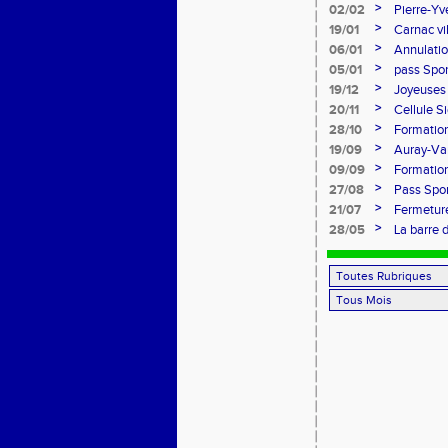
l'honneur
>
02/02
Pierre-Yv
comité d
>
19/01
Carnac vi
>
06/01
Annulatio
>
05/01
pass Spor
>
19/12
Joyeuses 
>
20/11
Cellule S
Sports
>
28/10
Formation
>
19/09
Auray-Van
marathon
>
09/09
Formatio
>
27/08
Pass Spor
>
21/07
Fermeture
>
28/05
La barre 