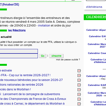
ET (Président CDE)
d'Athlétisme.
CALENDRIER
raîneurs élargie à l'ensemble des entraîneurs et des
 se réunira vendredi 4 mars 2005 Salle A. Deleau, complexe
 Vannes - de 20h00 à 22h00 -
invitation
et ordre du jour
les Réactions
Calendrier dépa
Calendrier EA
actualité
v
ité il faut posséder un compte sur le site FFA, utilisez la rubrique ci-
Calendrier Mar
fier ou vous créer un compte.
2027 
Calendrier Cou
|
mot de passe oublié ?
Calendrier L
d'Athléti
---
 estivale
 FFA - Cap sur la rentrée 2026-2027 !
Calendrier dépa
-
maj 
 de nouveaux bénévoles pour la saison 2026-27
tions nationales de rentrée 2026
Calendrier EA/
04
nciés dans le Morbihan !
Calendrier Mar
 : Lancement de la campagne de subventions
2026 -
ma
le des Championnats de France de Cross à Evreux
Calendrier L
de cross à Carnac, le département du Morbihan à
d'Athléti