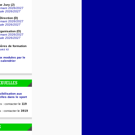
e Jury (J)
lômant 2026/2027
nale 2026/2027
irection (D)
lômant 2026/2027
nale 2026/2027
ganisation (O)
lômant 2026/2027
nale 2026/2027
ières de formation
uez ici
ux modules par le
 calendrier
EXUELLES
sibilisation aux
lles dans le sport
s : contacter le
119
 : contacter le
3919
S