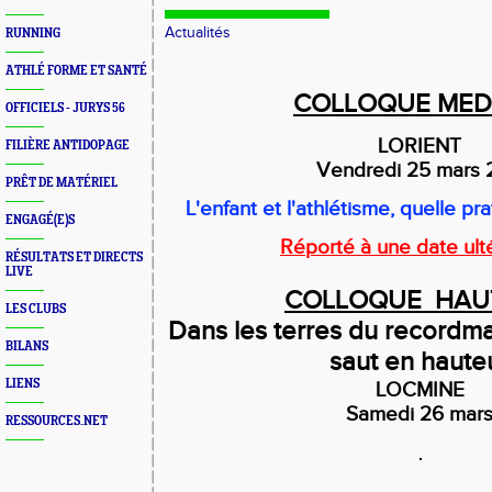
Actualités
RUNNING
ATHLÉ FORME ET SANTÉ
COLLOQUE MED
OFFICIELS - JURYS 56
LORIENT
FILIÈRE ANTIDOPAGE
Vendredi 25 mars 
PRÊT DE MATÉRIEL
L'enfant et l'athlétisme, quelle pr
ENGAGÉ(E)S
Réporté à une date ulté
RÉSULTATS ET DIRECTS
LIVE
COLLOQUE HAU
LES CLUBS
Dans les terres du recordm
BILANS
saut en haute
LIENS
LOCMINE
Samedi 26 mar
RESSOURCES.NET