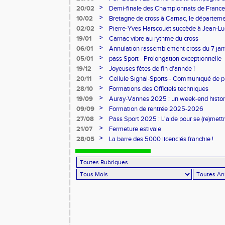
>
20/02
Demi-finale des Championnats de France
>
10/02
Bretagne de cross à Carnac, le départem
l'honneur
>
02/02
Pierre-Yves Harscouët succède à Jean-Luc 
comité du Morbihan
>
19/01
Carnac vibre au rythme du cross
>
06/01
Annulation rassemblement cross du 7 ja
>
05/01
pass Sport - Prolongation exceptionnelle
>
19/12
Joyeuses fêtes de fin d'année !
>
20/11
Cellule Signal-Sports - Communiqué de p
Sports
>
28/10
Formations des Officiels techniques
>
19/09
Auray-Vannes 2025 : un week-end histori
marathon breton
>
09/09
Formation de rentrée 2025-2026
>
27/08
Pass Sport 2025 : L'aide pour se (re)mettr
>
21/07
Fermeture estivale
>
28/05
La barre des 5000 licenciés franchie !