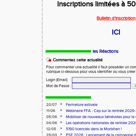
Inscriptions limitées à 5
Bulletin d'inscription
ICI
les Réactions
Commentez cette actualité
Pour commenter une actualité il faut posséder un compt
rubrique ci-dessous pour vous identifier ou vous crée
Login (Email)
:
Mot de Passe
:
>
20/07
Fermeture estivale
>
11/06
Webinaire FFA - Cap sur la rentrée 2026
>
05/06
Mobiliser de nouveaux bénévoles pour la
>
04/06
Les opérations nationales de rentrée 20
>
12/05
5190 licenciés dans le Morbihan !
>
25/03
PSF 2026 : Lancement de la campagne d