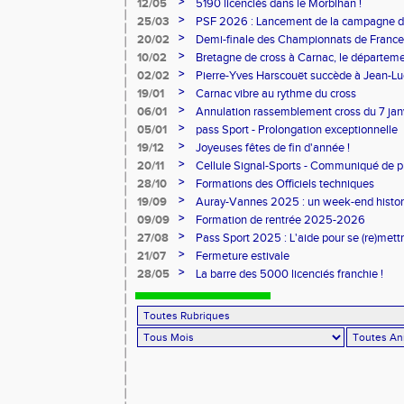
>
12/05
5190 licenciés dans le Morbihan !
>
25/03
PSF 2026 : Lancement de la campagne d
>
20/02
Demi-finale des Championnats de France
>
10/02
Bretagne de cross à Carnac, le départem
l'honneur
>
02/02
Pierre-Yves Harscouët succède à Jean-Luc 

comité du Morbihan
>
19/01
Carnac vibre au rythme du cross
>
06/01
Annulation rassemblement cross du 7 ja

>
05/01
pass Sport - Prolongation exceptionnelle
>
19/12
Joyeuses fêtes de fin d'année !
>
20/11
Cellule Signal-Sports - Communiqué de p
Sports
>
28/10
Formations des Officiels techniques
>
19/09
Auray-Vannes 2025 : un week-end histori
marathon breton
>
09/09
Formation de rentrée 2025-2026
>
27/08
Pass Sport 2025 : L'aide pour se (re)mettr
>
21/07
Fermeture estivale
>
28/05
La barre des 5000 licenciés franchie !