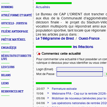
Actualités
RUNNING
Le Bureau de CAP L'ORIENT doit trancher c
ATHLÉ FORME ET SANTÉ
aux élus de la Communauté d'agglomération
décision finale - le projet du Stadium-
OFFICIELS - JURYS 56
vocation multisports qui répondrait ainsi aux
population sportive, tant locale que régionale 
FILIÈRE ANTIDOPAGE
Lire les articles parus dans :
Le Télégramme de Brest
/
Ouest-France
.
PRÊT DE MATÉRIEL
les Réactions
ENGAGÉ(E)S
Commentez cette actualité
RÉSULTATS ET DIRECTS
LIVE
Pour commenter une actualité il faut posséder un compt
rubrique ci-dessous pour vous identifier ou vous crée
LES CLUBS
Login (Email)
:
Mot de Passe
:
BILANS
LIENS
>
20/07
Fermeture estivale
RESSOURCES.NET
>
11/06
Webinaire FFA - Cap sur la rentrée 2026
>
05/06
Mobiliser de nouveaux bénévoles pour la
>
04/06
Les opérations nationales de rentrée 20