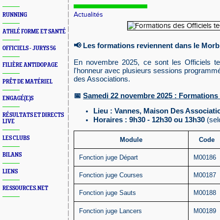
Actualités
RUNNING
ATHLÉ FORME ET SANTÉ
📢
Les formations reviennent dans le Morb
OFFICIELS - JURYS 56
En novembre 2025, ce sont les Officiels t
FILIÈRE ANTIDOPAGE
l'honneur avec plusieurs sessions programm
des Associations.
PRÊT DE MATÉRIEL
Samedi 22 novembre 2025 : Formations
📅
ENGAGÉ(E)S
Lieu : Vannes, Maison Des Associati
RÉSULTATS ET DIRECTS
Horaires : 9h30 - 12h30 ou 13h30
(sel
LIVE
LES CLUBS
Module
Code
BILANS
Fonction juge Départ
M00186
LIENS
Fonction juge Courses
M00187
RESSOURCES.NET
Fonction juge Sauts
M00188
Fonction juge Lancers
M00189