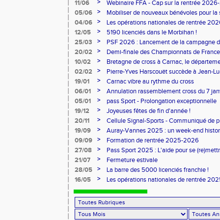
>
11/06
Webinaire FFA - Cap sur la rentrée 2026
>
05/06
Mobiliser de nouveaux bénévoles pour la
>
04/06
Les opérations nationales de rentrée 20
>
12/05
5190 licenciés dans le Morbihan !
>
25/03
PSF 2026 : Lancement de la campagne d
>
20/02
Demi-finale des Championnats de France
>
10/02
Bretagne de cross à Carnac, le départem
l'honneur
>
02/02
Pierre-Yves Harscouët succède à Jean-Luc 
comité du Morbihan
>
19/01
Carnac vibre au rythme du cross
>
06/01
Annulation rassemblement cross du 7 ja
>
05/01
pass Sport - Prolongation exceptionnelle
>
19/12
Joyeuses fêtes de fin d'année !
>
20/11
Cellule Signal-Sports - Communiqué de p
Sports
>
19/09
Auray-Vannes 2025 : un week-end histori
marathon breton
>
09/09
Formation de rentrée 2025-2026
>
27/08
Pass Sport 2025 : L'aide pour se (re)mettr
>
21/07
Fermeture estivale
>
28/05
La barre des 5000 licenciés franchie !
>
16/05
Les opérations nationales de rentrée 202