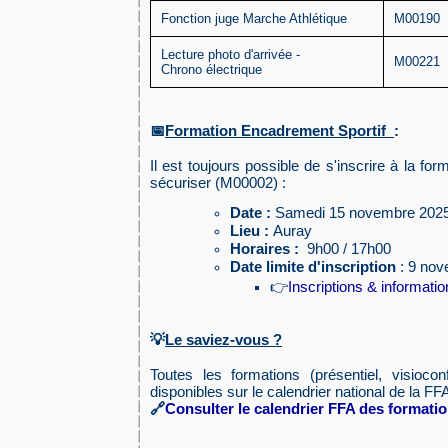
Fonction juge Marche Athlétique
M00190
Lecture photo d'arrivée -
M00221
Chrono électrique

Formation Encadrement Sportif
:
📅

Il est toujours possible de s'inscrire à la form
sécuriser (M00002)
:
Date :
Samedi 15 novembre 202
Lieu :
Auray
Horaires :
9h00 / 17h00
Date limite d'inscription
: 9 nov
Inscriptions & informati
👉
Le saviez-vous ?
💡
Toutes les formations (présentiel, visiocon
disponibles sur le calendrier national de la FF
🔗
Consulter le calendrier FFA des formati