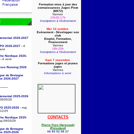
Fédération
Française
Formation mise à jour des
connaissances Juges Piste
(
M372)
Vannes
13h30-17h
Inscriptions à l'évènement
S
Mer 14 octobre
Evènement - Développer son
club
rtemental 2026-2027
Emploi, Formation,
Financement
Vannes
/PO 2026-2027 -
A
18h-20h
enir
Inscriptions à l'évènement
che Nordique 2026-
-
A venir
Sam 7 novembre
Formations juges et jeunes
juges
rses Running 2026
Vannes
Informations à venir
igue de Bretagne
sme 2026-2027
-------
rtemental 2025-2026
28/05/26
PO 2025-2026 -
maj
/12/25
CONTACTS
che Nordique 2025-
j 09/03/26
Pierre-Yves Harscouët
(Président)
igue de Bretagne
06 85 52 98 27
sme 2025-2026