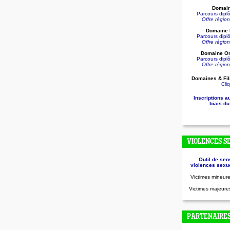
Domain
Parcours dip
Offre régio
Domaine D
Parcours dip
Offre régio
Domaine Or
Parcours dip
Offre régio
Domaines & Fil
Cliq
Inscriptions a
biais du
VIOLENCES S
Outil de sen
violences sexue
Victimes mineure
Victimes majeures
PARTENAIRE
.