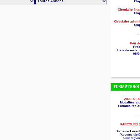
Cliq
Circulaire fin
Cliq
Circulaire
admini
Cliq
--
Prêt d
Pro
Liste du matéri
08/0
FORMATIONS
AIDE A L
Modalités aid
Formulaires ai
---
PARCOURS 
Domaine Encadr
Parcours dip
Offre régio