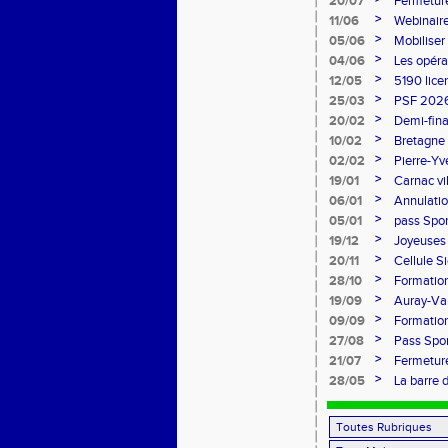
20/07
Fermeture
>
11/06
Webinaire
>
05/06
Mobiliser
>
04/06
Les opéra
>
12/05
5190 lice
>
25/03
PSF 2026
>
20/02
Demi-fina
>
10/02
Bretagne 
l'honneur
>
02/02
Pierre-Yv
comité d
>
19/01
Carnac vi
>
06/01
Annulatio
>
05/01
pass Spor
>
19/12
Joyeuses 
>
20/11
Cellule S
Sports
>
28/10
Formation
>
19/09
Auray-Van
marathon
>
09/09
Formatio
>
27/08
Pass Spor
>
21/07
Fermeture
>
28/05
La barre 