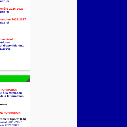
uez ici
ancière
2026-2027
uez ici
strative
2026-2027
uez ici
------
e matériel
cédures
el disponible (maj
1/2026)
A FORMATION
e à la formation
de à la formation
------
DE FORMATION
ement Sportif (ES)
lômant 2026/2027
nale 2026/2027