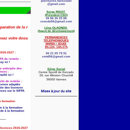
pierreyves.harscouet
@gmail.com
Serge RIGOT
(Président CSO)
06 86 26 25 88
csocda56@gmail.com
ion de la rentrée 2026-2027 (dont la saisie anticipée des licences) est 
Léna OLAONDO
(Agent de développement)
PERMANENCES
 votre dossier dès maintenant !
🚨
👇
TELEPHONIQUES
MARDI / JEUDI
9h-12h, 14h-17h
2026-2027 :
06 21 05 79 91
cmtd56@gmail.com
FA de rentrée :
ay ici !
ie anticipée des
Siège Social
ences :
Centre Sportif de Kercado
aillé ici !
28, rue Winston Churchill
56000 Vannes
ils de rentrée :
licence adaptée
pée des licences
nces sur le SIFFA
Mises à jour du site
a formation
e à la formation
de à la formation
-----
s licences 2026-2027