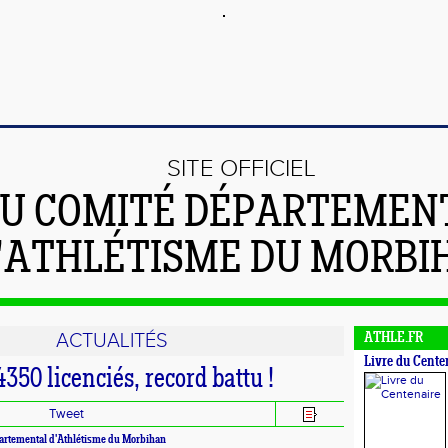
SITE OFFICIEL
U COMITÉ DÉPARTEMEN
'ATHLÉTISME DU MORBI
ACTUALITÉS
ATHLE.FR
Livre du Cente
350 licenciés, record battu !
Tweet
artemental d'Athlétisme du Morbihan