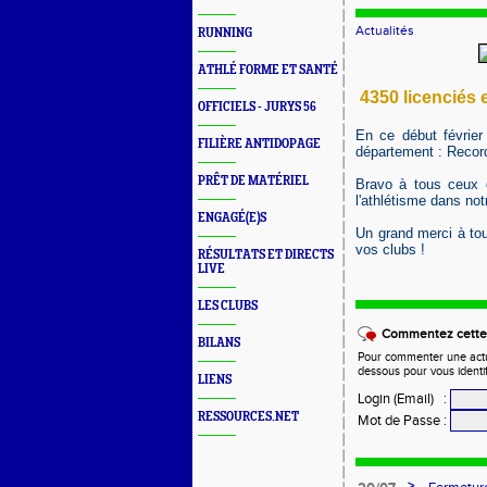
Actualités
RUNNING
ATHLÉ FORME ET SANTÉ
4350 l
icenciés 
OFFICIELS - JURYS 56
En ce début févrie
FILIÈRE ANTIDOPAGE
département : Record
PRÊT DE MATÉRIEL
Bravo à tous ceux
l'athlétisme dans no
ENGAGÉ(E)S
Un grand merci à to
vos clubs !
RÉSULTATS ET DIRECTS
LIVE
LES CLUBS
Commentez cette 
BILANS
Pour commenter une actual
dessous pour vous identi
LIENS
Login (Email)
:
RESSOURCES.NET
Mot de Passe
:
>