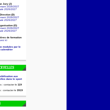
e Jury (J)
lômant 2026/2027
nale 2026/2027
irection (D)
lômant 2026/2027
nale 2026/2027
ganisation (O)
lômant 2026/2027
nale 2026/2027
ières de formation
uez ici
ux modules par le
 calendrier
EXUELLES
sibilisation aux
lles dans le sport
s : contacter le
119
 : contacter le
3919
S