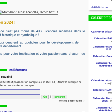
d'Athlétisme.
CALENDRIER
en 2024 !
r ce n'est pas moins de 4350 licenciés recensés dans le
Calendrier dépa
 historique et symbolique !
Calendrier EA
v
 qui oeuvrent au quotidien pour le développement de
tre département.
Calendrier Mar
2027 
us pour votre implication et votre passion dans chacun de
Calendrier Cou
Calendrier L
d'Athléti
les Réactions
---
actualité
Calendrier dépa
ité il faut posséder un compte sur le site FFA, utilisez la rubrique ci-
-
maj 
fier ou vous créer un compte.
Calendrier EA/
04
|
Calendrier Mar
mot de passe oublié ?
2026 -
ma
Calendrier L
d'Athléti