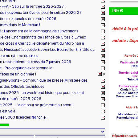
 estivale
 FFA - Cap sur la rentrée 2026-2027 !
INFOS
 de nouveaux bénévoles pour la saison 2026-27
tions nationales de rentrée 2026
nciés dans le Morbihan !
🚨
Le replay du webinaire dédié à la préparat
 : Lancement de la campagne de subventions
le des Championnats de France de Cross à Evreux
🚨
Aide à la formation reconduite : Déposez
de cross à Carnac, le département du Morbihan à
es Harscouët succède à Jean-Luc Bourrellier à la tête du
u Morbihan
bre au rythme du cross
Rentrée 
n rassemblement cross du 7 janvier 2026
Webinaire F
Repl
t - Prolongation exceptionnelle
Tutoriel sais
fêtes de fin d'année !
(1)
lic
Tuto dét
ignal-Sports - Communiqué de presse Ministère des
s des Officiels techniques
Fiches conse
Choisir la 
nes 2025 : un week-end historique pour le semi-
Saisie antici
Gérer ses lice
 breton
n de rentrée 2025-2026
t 2025 : L'aide pour se (re)mettre au sport !
Aide à l
 estivale
Modalités aid
des 5000 licenciés franchie !
Formulaires ai
--
Répartition tarif