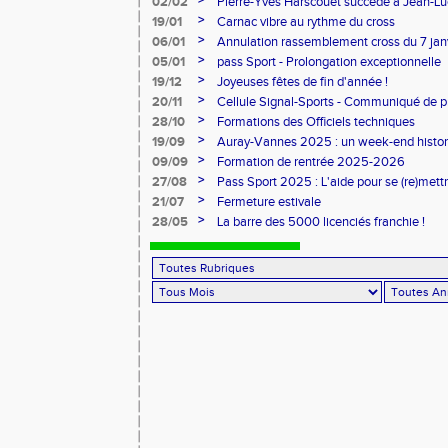
>
02/02
Pierre-Yves Harscouët succède à Jean-Luc 
comité du Morbihan
>
19/01
Carnac vibre au rythme du cross
>
06/01
Annulation rassemblement cross du 7 ja
>
05/01
pass Sport - Prolongation exceptionnelle
>
19/12
Joyeuses fêtes de fin d'année !
>
20/11
Cellule Signal-Sports - Communiqué de p
Sports
>
28/10
Formations des Officiels techniques
>
19/09
Auray-Vannes 2025 : un week-end histori
marathon breton
>
09/09
Formation de rentrée 2025-2026
>
27/08
Pass Sport 2025 : L'aide pour se (re)mettr
>
21/07
Fermeture estivale
>
28/05
La barre des 5000 licenciés franchie !