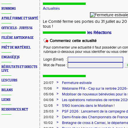
Actualités
RUNNING
ATHLÉ FORME ET SANTÉ
Le Comité ferme ses portes du 31 juillet au 2
tous !
OFFICIELS - JURYS 56
les Réactions
FILIÈRE ANTIDOPAGE
Commentez cette actualité
Pour commenter une actualité il faut posséder un compt
PRÊT DE MATÉRIEL
rubrique ci-dessous pour vous identifier ou vous crée
ENGAGÉ(E)S
Login (Email)
:
Mot de Passe
:
RÉSULTATS ET DIRECTS
LIVE
LES CLUBS
>
20/07
Fermeture estivale
>
11/06
Webinaire FFA - Cap sur la rentrée 2026
BILANS
>
05/06
Mobiliser de nouveaux bénévoles pour la
>
04/06
Les opérations nationales de rentrée 20
LIENS
>
12/05
5190 licenciés dans le Morbihan !
RESSOURCES.NET
>
25/03
PSF 2026 : Lancement de la campagne d
>
20/02
Demi-finale des Championnats de France
>
10/02
Bretagne de cross à Carnac, le départem
l'honneur