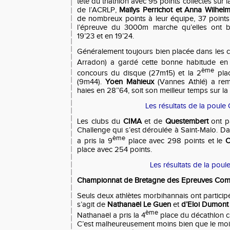
tête du triathlon avec 95 points collectés sur
de l’ACRLP,
Maïlys Perrichot et Anna Wilhel
de nombreux points à leur équipe, 37 point
l’épreuve du 3000m marche qu’elles ont b
19’23 et en 19’24.
Généralement toujours bien placée dans les 
Arradon) a gardé cette bonne habitude en 
ème
concours du disque (27m15) et la 2
plac
(9m44).
Yoen Mahieux
(Vannes Athlé) a re
haies en 28’’64, soit son meilleur temps sur la
Les résultats de la poule
Les clubs du
CIMA
et de
Questembert
ont pa
Challenge qui s’est déroulée à Saint-Malo. Da
ème
a pris la 9
place avec 298 points et le
C
place avec 254 points.
Les résultats de la poul
Championnat de Bretagne des Epreuves Com
Seuls deux athlètes morbihannais ont particip
s’agit de
Nathanaël Le Guen
et
d’Eloi Dumont
ème
Nathanaël a pris la 4
place du décathlon c
C’est malheureusement moins bien que le mois