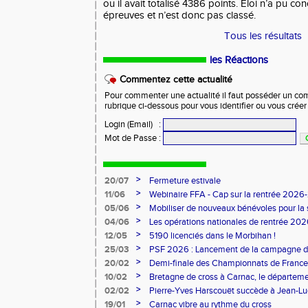
ou il avait totalisé 4386 points. Eloi n’a pu con
épreuves et n’est donc pas classé.
Tous les résultats
les Réactions
Commentez cette actualité
Pour commenter une actualité il faut posséder un compt
rubrique ci-dessous pour vous identifier ou vous crée
Login (Email)
:
Mot de Passe
:
>
20/07
Fermeture estivale
>
11/06
Webinaire FFA - Cap sur la rentrée 2026
>
05/06
Mobiliser de nouveaux bénévoles pour la
>
04/06
Les opérations nationales de rentrée 20
>
12/05
5190 licenciés dans le Morbihan !
>
25/03
PSF 2026 : Lancement de la campagne d
>
20/02
Demi-finale des Championnats de France
>
10/02
Bretagne de cross à Carnac, le départem
l'honneur
>
02/02
Pierre-Yves Harscouët succède à Jean-Luc 
comité du Morbihan
>
19/01
Carnac vibre au rythme du cross