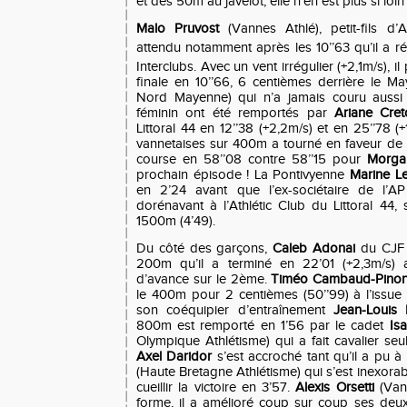
et des 50m au javelot, elle n’en est plus si loin 
Malo Pruvost
(Vannes Athlé), petit-fils d’A
attendu notamment après les 10’’63 qu’il a réa
Interclubs. Avec un vent irrégulier (+2,1m/s), il
finale en 10’’66, 6 centièmes derrière le M
🚨
Le
Nord Mayenne) qui n’a jamais couru aussi
féminin ont été remportés par
Ariane Cret
🚨
Ai
Littoral 44 en 12’’38 (+2,2m/s) et en 25’’78 (
vannetaises sur 400m a tourné en faveur de
course en 58’’08 contre 58’’15 pour
Morga
prochain épisode ! La Pontivyenne
Marine L
en 2’24 avant que l’ex-sociétaire de l’A
dorénavant à l’Athlétic Club du Littoral 44, s
1500m (4’49).
Du côté des garçons,
Caleb Adonai
du CJF 
200m qu’il a terminé en 22’01 (+2,3m/s) 
d’avance sur le 2ème.
Timéo Cambaud-Pino
le 400m pour 2 centièmes (50’’99) à l’issue
son coéquipier d’entraînement
Jean-Louis 
800m est remporté en 1’56 par le cadet
Is
Olympique Athlétisme) qui a fait cavalier seul
Axel Daridor
s’est accroché tant qu’il a pu à
(Haute Bretagne Athlétisme) qui s’est inexora
cueillir la victoire en 3’57.
Alexis Orsetti
(Vann
forme, il a amélioré coup sur coup ses deu