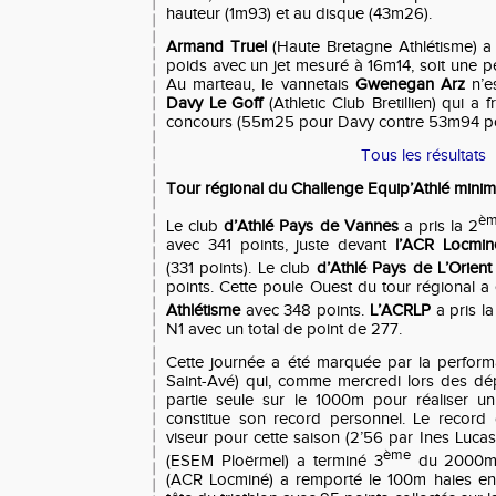
hauteur (1m93) et au disque (43m26).
Armand Truel
(Haute Bretagne Athlétisme) a
poids avec un jet mesuré à 16m14, soit une 
Au marteau, le vannetais
Gwenegan Arz
n’e
Davy Le Goff
(Athletic Club Bretillien) qui a 
concours (55m25 pour Davy contre 53m94 p
Tous les résultats
Tour régional du Challenge Equip’Athlé mini
è
Le club
d’Athlé Pays de Vannes
a pris la 2
avec 341 points, juste devant
l’ACR Locminé
(331 points). Le club
d’Athlé Pays de L’Orient
points. Cette poule Ouest du tour régional 
Athlétisme
avec 348 points.
L’ACRLP
a pris la
N1 avec un total de point de 277.
Cette journée a été marquée par la perfo
Saint-Avé) qui, comme mercredi lors des d
partie seule sur le 1000m pour réaliser un
constitue son record personnel. Le record
viseur pour cette saison (2’56 par Ines Luca
ème
(ESEM Ploërmel) a terminé 3
du 2000m 
(ACR Locminé) a remporté le 100m haies en 