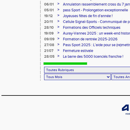
>
06/01
Annulation rassemblement cross du 7 ja
>
05/01
pass Sport - Prolongation exceptionnelle
>
19/12
Joyeuses fêtes de fin d'année !
>
20/11
Cellule Signal-Sports - Communiqué de p
Sports
>
28/10
Formations des Officiels techniques
>
19/09
Auray-Vannes 2025 : un week-end histori
marathon breton
>
09/09
Formation de rentrée 2025-2026
>
27/08
Pass Sport 2025 : L'aide pour se (re)mettr
>
21/07
Fermeture estivale
>
28/05
La barre des 5000 licenciés franchie !