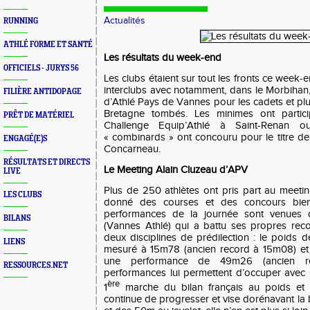
Actualités
RUNNING
ATHLÉ FORME ET SANTÉ
Les résultats du week-end
OFFICIELS - JURYS 56
Les clubs étaient sur tout les fronts ce week-
interclubs avec notamment, dans le Morbihan,
FILIÈRE ANTIDOPAGE
d’Athlé Pays de Vannes pour les cadets et pl
Bretagne tombés. Les minimes ont partic
PRÊT DE MATÉRIEL
Challenge Equip’Athlé à Saint-Renan o
« combinards » ont concouru pour le titre 
ENGAGÉ(E)S
Concarneau.
RÉSULTATS ET DIRECTS
Le Meeting Alain Cluzeau d’APV
LIVE
Plus de 250 athlètes ont pris part au meetin
LES CLUBS
donné des courses et des concours bien 
performances de la journée sont venues 
BILANS
(Vannes Athlé) qui a battu ses propres rec
deux disciplines de prédilection : le poids 
LIENS
mesuré à 15m78 (ancien record à 15m08) et 
une performance de 49m26 (ancien 
RESSOURCES.NET
performances lui permettent d’occuper avec
ère
1
marche du bilan français au poids et 
continue de progresser et vise dorénavant la