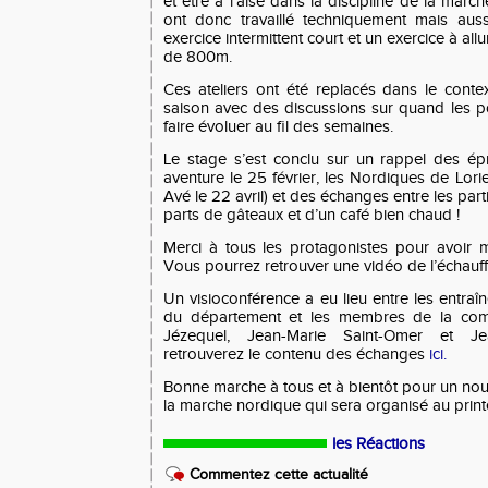
et être à l’aise dans la discipline de la marc
ont donc travaillé techniquement mais aus
exercice intermittent court et un exercice à allu
de 800m.
Ces ateliers ont été replacés dans le contex
saison avec des discussions sur quand les p
faire évoluer au fil des semaines.
Le stage s’est conclu sur un rappel des é
aventure le 25 février, les Nordiques de Lorie
Avé le 22 avril) et des échanges entre les par
parts de gâteaux et d’un café bien chaud !
Merci à tous les protagonistes pour avoir 
Vous pourrez retrouver une vidéo de l’échau
Un visioconférence a eu lieu entre les entra
du département et les membres de la com
Jézequel, Jean-Marie Saint-Omer et Je
retrouverez le contenu des échanges
ici.
Bonne marche à tous et à bientôt pour un no
la marche nordique qui sera organisé au pr
les Réactions
Commentez cette actualité