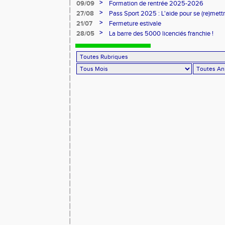
marathon breton
>
09/09
Formation de rentrée 2025-2026
>
27/08
Pass Sport 2025 : L'aide pour se (re)mettr
>
21/07
Fermeture estivale
>
28/05
La barre des 5000 licenciés franchie !