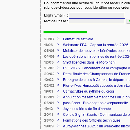
Pour commenter une actualité il faut posséder un compt
rubrique ci-dessous pour vous identifier ou vous crée
Login (Email)
:
Mot de Passe
:
>
20/07
Fermeture estivale
>
11/06
Webinaire FFA - Cap sur la rentrée 2026
>
05/06
Mobiliser de nouveaux bénévoles pour la
>
04/06
Les opérations nationales de rentrée 20
>
12/05
5190 licenciés dans le Morbihan !
>
25/03
PSF 2026 : Lancement de la campagne d
>
20/02
Demi-finale des Championnats de France
>
10/02
Bretagne de cross à Carnac, le départem
l'honneur
>
02/02
Pierre-Yves Harscouët succède à Jean-Luc 
comité du Morbihan
>
19/01
Carnac vibre au rythme du cross
>
06/01
Annulation rassemblement cross du 7 ja
>
05/01
pass Sport - Prolongation exceptionnelle
>
19/12
Joyeuses fêtes de fin d'année !
>
20/11
Cellule Signal-Sports - Communiqué de p
Sports
>
28/10
Formations des Officiels techniques
>
19/09
Auray-Vannes 2025 : un week-end histori