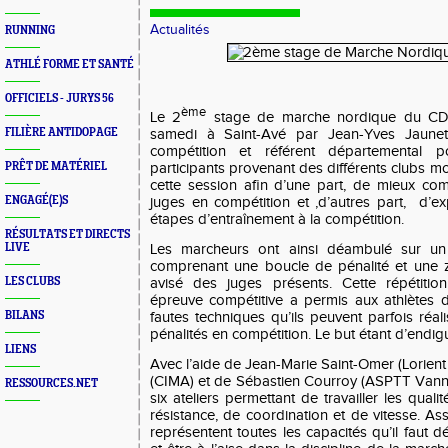
Actualités
RUNNING
ATHLÉ FORME ET SANTÉ
OFFICIELS - JURYS 56
ème
Le 2
stage de marche nordique du CD
FILIÈRE ANTIDOPAGE
samedi à Saint-Avé par Jean-Yves Jaunet
compétition et référent départemental p
PRÊT DE MATÉRIEL
participants provenant des différents clubs mo
cette session afin d’une part, de mieux co
ENGAGÉ(E)S
juges en compétition et ,d’autres part, d’ex
étapes d’entraînement à la compétition.
RÉSULTATS ET DIRECTS
LIVE
Les marcheurs ont ainsi déambulé sur un c
comprenant une boucle de pénalité et une z
LES CLUBS
avisé des juges présents. Cette répétitio
épreuve compétitive a permis aux athlètes
BILANS
fautes techniques qu’ils peuvent parfois réali
pénalités en compétition. Le but étant d’endigu
LIENS
Avec l’aide de Jean-Marie Saint-Omer (Lorient
(CIMA) et de Sébastien Courroy (ASPTT Vann
RESSOURCES.NET
six ateliers permettant de travailler les qual
résistance, de coordination et de vitesse. Ass
représentent toutes les capacités qu’il faut