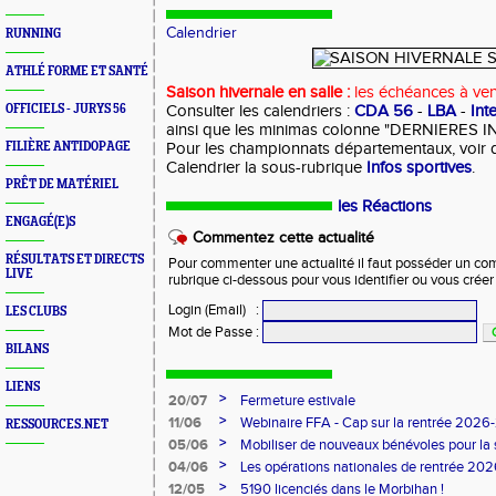
Calendrier
RUNNING
ATHLÉ FORME ET SANTÉ
Saison hivernale en salle :
les échéances à veni
OFFICIELS - JURYS 56
Consulter les calendriers :
CDA 56
-
LBA
-
Int
ainsi que les minimas colonne "DERNIERES IN
FILIÈRE ANTIDOPAGE
Pour les championnats départementaux, voir d
Calendrier la sous-rubrique
Infos sportives
.
PRÊT DE MATÉRIEL
les Réactions
ENGAGÉ(E)S
Commentez cette actualité
RÉSULTATS ET DIRECTS
Pour commenter une actualité il faut posséder un compt
LIVE
rubrique ci-dessous pour vous identifier ou vous crée
Login (Email)
:
LES CLUBS
Mot de Passe
:
BILANS
LIENS
>
20/07
Fermeture estivale
>
11/06
Webinaire FFA - Cap sur la rentrée 2026
RESSOURCES.NET
>
05/06
Mobiliser de nouveaux bénévoles pour la
>
04/06
Les opérations nationales de rentrée 20
>
12/05
5190 licenciés dans le Morbihan !