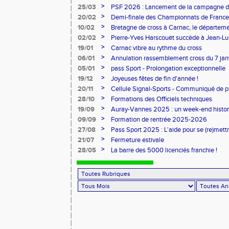
>
25/03
PSF 2026 : Lancement de la campagne d
>
20/02
Demi-finale des Championnats de France
>
10/02
Bretagne de cross à Carnac, le départem
l'honneur
>
02/02
Pierre-Yves Harscouët succède à Jean-Luc 
comité du Morbihan
>
19/01
Carnac vibre au rythme du cross
>
06/01
Annulation rassemblement cross du 7 ja
>
05/01
pass Sport - Prolongation exceptionnelle
>
19/12
Joyeuses fêtes de fin d'année !
>
20/11
Cellule Signal-Sports - Communiqué de p
Sports
>
28/10
Formations des Officiels techniques
>
19/09
Auray-Vannes 2025 : un week-end histori
marathon breton
>
09/09
Formation de rentrée 2025-2026
>
27/08
Pass Sport 2025 : L'aide pour se (re)mettr
>
21/07
Fermeture estivale
>
28/05
La barre des 5000 licenciés franchie !