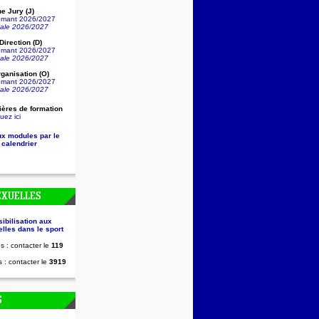
e Jury (J)
lômant 2026/2027
nale 2026/2027
irection (D)
lômant 2026/2027
nale 2026/2027
ganisation (O)
lômant 2026/2027
nale 2026/2027
ières de formation
uez ici
ux modules par le
 calendrier
EXUELLES
sibilisation aux
lles dans le sport
s : contacter le
119
 : contacter le
3919
S