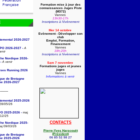
Fédération
Française
Formation mise à jour des
connaissances Juges Piste
(
M372)
Vannes
13h30-17h
Inscriptions à l'évènement
S
Mer 14 octobre
Evènement - Développer son
club
rtemental 2026-2027
Emploi, Formation,
Financement
Vannes
/PO 2026-2027 -
A
18h-20h
enir
Inscriptions à l'évènement
che Nordique 2026-
-
A venir
Sam 7 novembre
Formations juges et jeunes
juges
rses Running 2026
Vannes
Informations à venir
igue de Bretagne
sme 2026-2027
-------
rtemental 2025-2026
28/05/26
PO 2025-2026 -
maj
/12/25
CONTACTS
che Nordique 2025-
j 09/03/26
Pierre-Yves Harscouët
(Président)
igue de Bretagne
06 85 52 98 27
sme 2025-2026