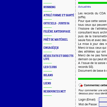
Actualités
RUNNING
Les records du CDA 5
ATHLÉ FORME ET SANTÉ
(siffa).
Pour que cette saisie 
OFFICIELS - JURYS 56
tous ceux qui peuvent 
l'histoire de l'athlé
FILIÈRE ANTIDOPAGE
consultant leurs archiv
puis de la transmett
PRÊT DE MATÉRIEL
seule fois et avec des
La mise à jour des re
Merci à tous ceux qui
ENGAGÉ(E)S
des athlètes qui ont 
Merci de ne pas faire
RÉSULTATS ET DIRECTS
demain ce qui peut être
LIVE
A l'issue de la saisie
records SE).
LES CLUBS
Document de base à c
BILANS
LIENS
Commentez cette 
Pour commenter une actual
RESSOURCES.NET
dessous pour vous identi
Login (Email)
:
Mot de Passe
: