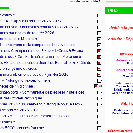
mot de passe oublié ?
INFOS
 estivale
 FFA - Cap sur la rentrée 2026-2027 !
 de nouveaux bénévoles pour la saison 2026-27
🚨
Le replay du webinaire dédié à la préparat
tions nationales de rentrée 2026
nciés dans le Morbihan !
🚨
Aide à la formation reconduite : Déposez 
 : Lancement de la campagne de subventions
le des Championnats de France de Cross à Evreux
Rentrée 
de cross à Carnac, le département du Morbihan à
Webinaire F
es Harscouët succède à Jean-Luc Bourrellier à la tête du
Repl
u Morbihan
bre au rythme du cross
Tutoriel sais
lic
n rassemblement cross du 7 janvier 2026
Tuto dét
t - Prolongation exceptionnelle
Fiches conse
fêtes de fin d'année !
(1)
Choisir la 
Saisie antici
ignal-Sports - Communiqué de presse Ministère des
Gérer ses lice
s des Officiels techniques
nes 2025 : un week-end historique pour le semi-
Aide à l
 breton
n de rentrée 2025-2026
Modalités aid
Formulaires ai
t 2025 : L'aide pour se (re)mettre au sport !
 estivale
--
des 5000 licenciés franchie !
Répartition tarif