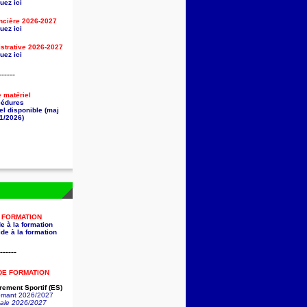
uez ici
ancière
2026-2027
uez ici
strative
2026-2027
uez ici
------
e matériel
cédures
el disponible (maj
1/2026)
A FORMATION
e à la formation
de à la formation
------
DE FORMATION
ement Sportif (ES)
lômant 2026/2027
nale 2026/2027