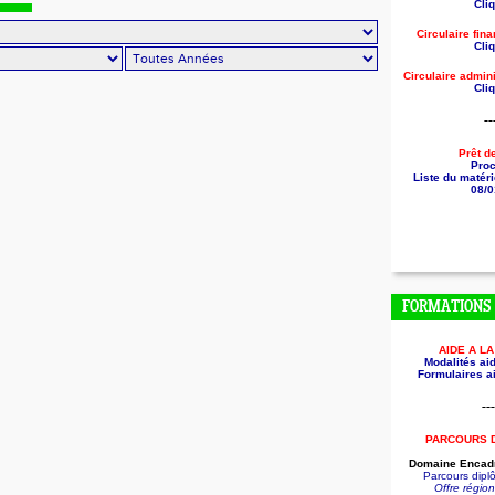
Cliq
Circulaire fin
Cliq
Circulaire
admini
Cliq
--
Prêt d
Pro
Liste du matéri
08/0
FORMATIONS
AIDE A L
Modalités aid
Formulaires ai
---
PARCOURS 
Domaine Encadr
Parcours dip
Offre régio