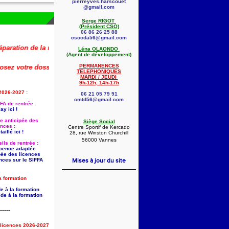
pierreyves.harscouet
@gmail.com
Serge RIGOT
(Président CSO)
06 86 26 25 88
csocda56@gmail.com
ion de la rentrée 2026-2027 (dont la saisie anticipée des licences) est d
Léna OLAONDO
(Agent de développement)
PERMANENCES
votre dossier dès maintenant !
🚨
👇
TELEPHONIQUES
MARDI / JEUDI
9h-12h, 14h-17h
2026-2027 :
06 21 05 79 91
cmtd56@gmail.com
FA de rentrée :
ay ici !
ie anticipée des
Siège Social
ences :
Centre Sportif de Kercado
aillé ici !
28, rue Winston Churchill
56000 Vannes
ils de rentrée :
licence adaptée
pée des licences
nces sur le SIFFA
Mises à jour du site
a formation
e à la formation
de à la formation
-----
s licences 2026-2027