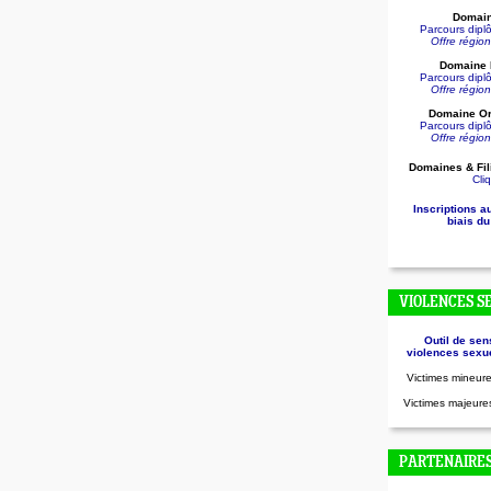
Domain
Parcours dip
Offre régio
Domaine D
Parcours dip
Offre régio
Domaine Or
Parcours dip
Offre régio
Domaines & Fil
Cliq
Inscriptions a
biais du
VIOLENCES S
Outil de sen
violences sexue
Victimes mineure
Victimes majeures
PARTENAIRE
.