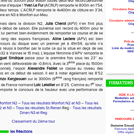
tête du 3000m pour établir toutes deux leur record personnel
Cliq
urse d’équipe !
Yvan Le Fur
(ACRLP) remporte le 800m en 1’54,
Circulaire fin
lleur temps. L’ACRLP remporte le 4x400m de clôture en 3’34,
Cliq
ctoire en N3 à Monfort-sur-Meu.
Circulaire
admini
mais dans la division N2,
Julia Cherot
(APV) n’en finit plus
Cliq
e début de saison. Elle pulvérise son record du 400m pour le
--
ui lui permet bien évidemment de remporter sa course et de se
rang des espoirs françaises.
Aline Leclere
(APV) est bien
Prêt d
ncours du disque avec un premier jet à 41m59, qu’elle n’a
Pro
éussi à bonifier par la suite ce qui la situe en deçà de ses
Liste du matéri
08/0
m32 à Vannes le 15 mai). L’équipe féminine d’APV remporte le
guel Sindique
passe pour la première fois sous les 23’’ au
ème
n vent défavorable de -0,8m/s. Avec la 3
place du 1500m
onnel), l’espoir
Alexandre Fablet
se classe au niveau des
is en ce début de saison. Il est à noter également les 8’52
ème
nzo Keryjaouen
sur le 3000m (9
rang français) remporté
FORMATIONS
er
n de France normand
Loïc Letellier
en 8’25. Comme au 1
tour,
mporte le concours de la hauteur avec une performance de
AIDE A L
Modalités aid
Formulaires ai
 Monfort N2
–
Tous les résultats Monfort N2 et N3
–
Tous les
2 et N3
–
Tous les résultats St-Renan
Reg -
Tous les résultats
---
Dinan N3 et Reg
PARCOURS 
Classement du 2ème tour
Domaine Encadr
Parcours dip
les Réactions
Offre régio