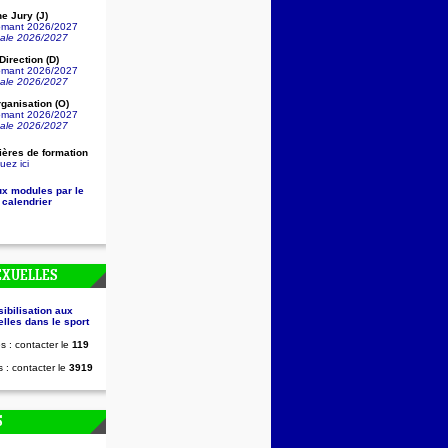
e Jury (J)
lômant 2026/2027
nale 2026/2027
irection (D)
lômant 2026/2027
nale 2026/2027
ganisation (O)
lômant 2026/2027
nale 2026/2027
ières de formation
uez ici
ux modules par le
 calendrier
EXUELLES
sibilisation aux
lles dans le sport
s : contacter le
119
 : contacter le
3919
S