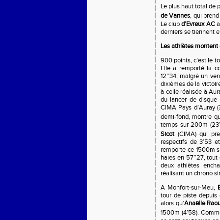
Le plus haut total de 
de Vannes
, qui prend
Le club
d’Evreux AC
a
derniers se tiennent 
Les athlètes montent
900 points, c’est le t
Elle a remporté la c
12’’34, malgré un ve
dixièmes de la victoi
à celle réalisée à Aur
du lancer de disqu
CIMA Pays d’Auray 
demi-fond, montre qu’
temps sur 200m (23’’
Sicot
(CIMA) qui pre
respectifs de 3’53 e
remporte ce 1500m su
haies en 57’’27, tout
deux athlètes encha
réalisant un chrono si
A Monfort-sur-Meu,
tour de piste depuis
alors qu’
Anaëlle Rao
1500m (4’58). Comme