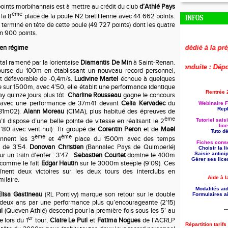
points morbihannais est à mettre au crédit du club
d’Athlé Pays
ème
 la 8
place de la poule N2 bretillienne avec 44 662 points.
INFOS
 terminé en tête de cette poule (49 727 points) dont les quatre
en 900 points.
 en régime
🚨
Le replay du webinaire dédié à la préparati
otal ramené par la lorientaise
Diamantis De Min
à Saint-Renan.
🚨
Aide à la formation reconduite : Déposez v
ourse du 100m en établissant un nouveau record personnel,
nt défavorable de -0,4m/s.
Ludivine Martel
échoue à quelques
re sur 1500m, avec 4’50, elle établit une performance identique
Rentrée 
ay quinze jours plus tôt.
Charline Rousseau
gagne le concours
e avec une performance de 37m41 devant
Celia Kervadec
du
Webinaire F
Repl
(31m02).
Alann Moreau
(CIMA), plus habitué des épreuves de
ème
il dispose d’une belle pointe de vitesse en réalisant le 2
Tutoriel sais
lic
80 avec vent nul). Tir groupé de
Corentin Peron
et de
Maël
Tuto dét
ème
ème
nnent les 3
et 4
place du 1500m avec des temps
Fiches conse
t de 3’54.
Donovan Christien
(Bannalec Pays de Quimperlé)
Choisir la 
Saisie antici
r un train d’enfer : 3’47.
Sebastien Courtet
domine le 400m
Gérer ses lice
 comme le fait
Edgar Hautin
sur le 3000m steeple (9’09). Ces
înent deux victoires sur les deux tours des interclubs en
Aide à l
milaire.
Modalités aid
Elisa Gastineau
(RL Pontivy) marque son retour sur le double
Formulaires ai
 deux ans par une performance plus qu’encourageante (2’15)
--
ul
(Queven Athlé) descend pour la première fois sous les 5’ au
er
 lors du 1
tour,
Claire Le Puil
et
Fatima Nogues
de l’ACRLP
Répartition tarif