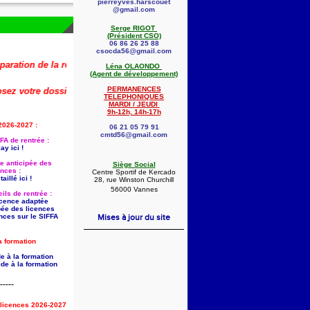
pierreyves.harscouet
@gmail.com
Serge RIGOT
(Président CSO)
06 86 26 25 88
csocda56@gmail.com
on de la rentrée 2026-2027 (dont la saisie anticipée des licences) est dé
Léna OLAONDO
(Agent de développement)
PERMANENCES
otre dossier dès maintenant !
🚨
👇
TELEPHONIQUES
MARDI / JEUDI
9h-12h, 14h-17h
2026-2027 :
06 21 05 79 91
cmtd56@gmail.com
FA de rentrée :
ay ici !
ie anticipée des
Siège Social
ences :
Centre Sportif de Kercado
aillé ici !
28, rue Winston Churchill
56000 Vannes
ils de rentrée :
licence adaptée
pée des licences
nces sur le SIFFA
Mises à jour du site
a formation
e à la formation
de à la formation
-----
s licences 2026-2027