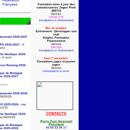
Fédération
Française
Formation mise à jour des
connaissances Juges Piste
(
M372)
Vannes
13h30-17h
Inscriptions à l'évènement
S
Mer 14 octobre
Evènement - Développer son
club
rtemental 2026-2027
Emploi, Formation,
Financement
Vannes
/PO 2026-2027 -
A
18h-20h
enir
Inscriptions à l'évènement
che Nordique 2026-
-
A venir
Sam 7 novembre
Formations juges et jeunes
juges
rses Running 2026
Vannes
Informations à venir
igue de Bretagne
sme 2026-2027
-------
rtemental 2025-2026
28/05/26
PO 2025-2026 -
maj
/12/25
CONTACTS
che Nordique 2025-
j 09/03/26
Pierre-Yves Harscouët
(Président)
igue de Bretagne
06 85 52 98 27
sme 2025-2026