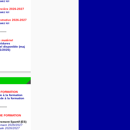
uez ici
ancière
2026-2027
uez ici
strative
2026-2027
uez ici
------
e matériel
cédures
el disponible (maj
1/2026)
A FORMATION
e à la formation
de à la formation
------
DE FORMATION
ement Sportif (ES)
lômant 2026/2027
nale 2026/2027