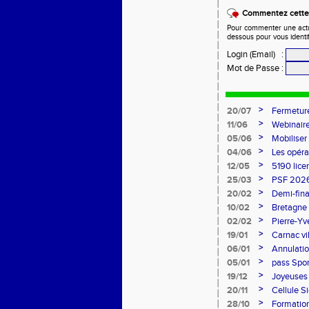
Commentez cette 
Pour commenter une actual
dessous pour vous identi
Login (Email)
:
Mot de Passe
:
>
20/07
Fermeture
>
11/06
Webinaire
>
05/06
Mobiliser
>
04/06
Les opéra
>
12/05
5190 lice
>
25/03
PSF 2026
>
20/02
Demi-fina
>
10/02
Bretagne 
l'honneur
>
02/02
Pierre-Yv
comité d
>
19/01
Carnac vi
>
06/01
Annulatio
>
05/01
pass Spor
>
19/12
Joyeuses 
>
20/11
Cellule S
Sports
>
28/10
Formation