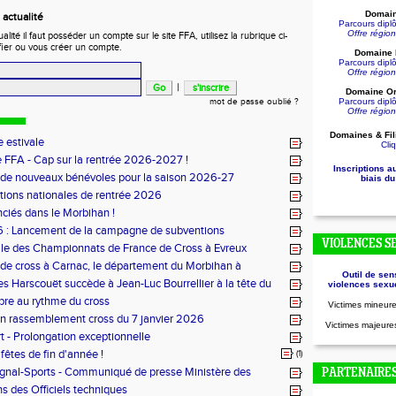
Domain
actualité
Parcours dip
Offre régio
ité il faut posséder un compte sur le site FFA, utilisez la rubrique ci-
fier ou vous créer un compte.
Domaine D
Parcours dip
Offre régio
|
Domaine Or
mot de passe oublié ?
Parcours dip
Offre régio
Domaines & Fil
 estivale
Cliq
 FFA - Cap sur la rentrée 2026-2027 !
Inscriptions a
 de nouveaux bénévoles pour la saison 2026-27
biais du
tions nationales de rentrée 2026
nciés dans le Morbihan !
 : Lancement de la campagne de subventions
VIOLENCES S
le des Championnats de France de Cross à Evreux
de cross à Carnac, le département du Morbihan à
Outil de sen
es Harscouët succède à Jean-Luc Bourrellier à la tête du
violences sexue
u Morbihan
bre au rythme du cross
Victimes mineure
n rassemblement cross du 7 janvier 2026
Victimes majeures
t - Prolongation exceptionnelle
fêtes de fin d'année !
(1)
ignal-Sports - Communiqué de presse Ministère des
PARTENAIRE
s des Officiels techniques
.