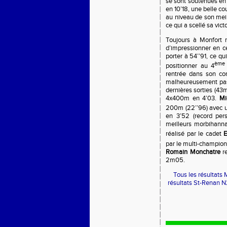
se sont soutenues en 
en 10’18, une belle co
au niveau de son mei
ce qui a scellé sa vi
Toujours à Monfort 
d’impressionner en c
porter à 54’’91, ce q
ème
positionner au 4
rentrée dans son co
malheureusement pas r
dernières sorties (43
4x400m en 4’03.
Mi
200m (22’’96) avec u
en 3’52 (record pers
meilleurs morbihanna
réalisé par le cadet
E
par le multi-champio
Romain Monchatre
re
2m05.
Tous les résultats
résultats St-Renan N