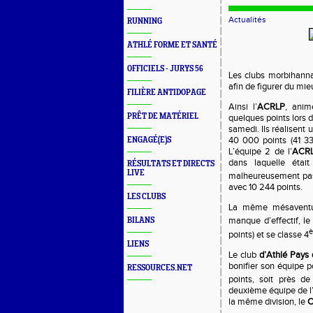
Actualités
RUNNING
ATHLÉ FORME ET SANTÉ
OFFICIELS - JURYS 56
Les clubs morbihanna
afin de figurer du mi
FILIÈRE ANTIDOPAGE
Ainsi l’
ACRLP
, anim
PRÊT DE MATÉRIEL
quelques points lors d
samedi. Ils réalisent 
40 000 points (41 331
ENGAGÉ(E)S
L’équipe 2 de l’
ACR
dans laquelle éta
RÉSULTATS ET DIRECTS
LIVE
malheureusement pas 
avec 10 244 points.
LES CLUBS
La même mésaventu
manque d’effectif, le
BILANS
points) et se classe 4
LIENS
Le club
d’Athlé Pays 
bonifier son équipe p
RESSOURCES.NET
points, soit près d
deuxième équipe de l
la même division, le
C