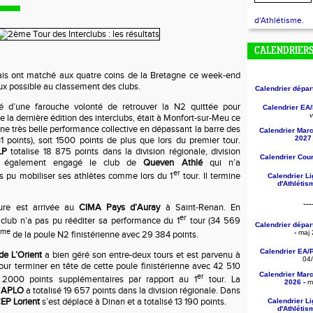
d'Athlétisme.
CALENDRIER
is ont matché aux quatre coins de la Bretagne ce week-end
eux possible au classement des clubs.
Calendrier dépa
é d’une farouche volonté de retrouver la N2 quittée pour
Calendrier EA
v
e la dernière édition des interclubs, était à Monfort-sur-Meu ce
une très belle performance collective en dépassant la barre des
Calendrier Mar
2027 
 points), soit 1500 points de plus que lors du premier tour.
LP
totalise 18 875 points dans la division régionale, division
Calendrier Cou
it également engagé le club de
Queven Athlé
qui n’a
er
pu mobiliser ses athlètes comme lors du 1
tour. Il termine
Calendrier L
d'Athléti
---
re est arrivée au
CIMA Pays d’Auray
à Saint-Renan. En
er
 club n’a pas pu rééditer sa performance du 1
tour (34 569
Calendrier dépa
ème
-
maj 
de la poule N2 finistérienne avec 29 384 points.
Calendrier EA/
de L’Orient
a bien géré son entre-deux tours et est parvenu à
04
our terminer en tête de cette poule finistérienne avec 42 510
Calendrier Mar
er
e 2000 points supplémentaires par rapport au 1
tour. La
2026 -
ma
’
APLO
a totalisé 19 657 points dans la division régionale. Dans
EP Lorient
s’est déplacé à Dinan et a totalisé 13 190 points.
Calendrier L
d'Athléti