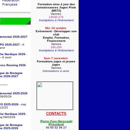
Fédération
Française
Formation mise à jour des
connaissances Juges Piste
(
M372)
Vannes
13h30-17h
Inscriptions à l'évènement
S
Mer 14 octobre
Evènement - Développer son
club
rtemental 2026-2027
Emploi, Formation,
Financement
Vannes
/PO 2026-2027 -
A
18h-20h
enir
Inscriptions à l'évènement
che Nordique 2026-
-
A venir
Sam 7 novembre
Formations juges et jeunes
juges
rses Running 2026
Vannes
Informations à venir
igue de Bretagne
sme 2026-2027
-------
rtemental 2025-2026
28/05/26
PO 2025-2026 -
maj
/12/25
CONTACTS
che Nordique 2025-
j 09/03/26
Pierre-Yves Harscouët
(Président)
igue de Bretagne
06 85 52 98 27
sme 2025-2026