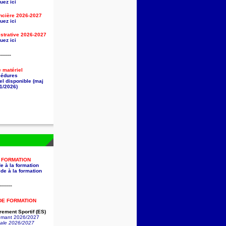
uez ici
ancière
2026-2027
uez ici
strative
2026-2027
uez ici
------
e matériel
cédures
el disponible (maj
1/2026)
A FORMATION
e à la formation
de à la formation
------
DE FORMATION
ement Sportif (ES)
lômant 2026/2027
nale 2026/2027