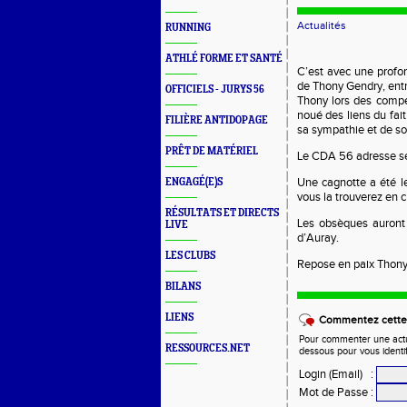
Actualités
RUNNING
ATHLÉ FORME ET SANTÉ
C’est avec une profo
de Thony Gendry, entr
OFFICIELS - JURYS 56
Thony lors des compé
noué des liens du fai
FILIÈRE ANTIDOPAGE
sa sympathie et de son
PRÊT DE MATÉRIEL
Le CDA 56 adresse se
Une cagnotte a été le
ENGAGÉ(E)S
vous la trouverez en 
RÉSULTATS ET DIRECTS
Les obsèques auront 
LIVE
d’Auray.
LES CLUBS
Repose en paix Thon
BILANS
LIENS
Commentez cette 
Pour commenter une actual
RESSOURCES.NET
dessous pour vous identi
Login (Email)
:
Mot de Passe
: