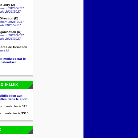
e Jury (J)
lômant 2026/2027
nale 2026/2027
irection (D)
lômant 2026/2027
nale 2026/2027
ganisation (O)
lômant 2026/2027
nale 2026/2027
ières de formation
uez ici
ux modules par le
 calendrier
EXUELLES
sibilisation aux
lles dans le sport
s : contacter le
119
 : contacter le
3919
S