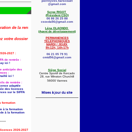
pierreyves.harscouet
@gmail.com
Serge RIGOT
(Président CSO)
06 86 26 25 88
csocda56@gmail.com
de la rentrée 2026-2027 (dont la saisie anticipée des licences) est désor
Léna OLAONDO
(Agent de développement)
PERMANENCES
e dossier dès maintenant !
🚨
👇
TELEPHONIQUES
MARDI / JEUDI
9h-12h, 14h-17h
2026-2027 :
06 21 05 79 91
cmtd56@gmail.com
FA de rentrée :
ay ici !
ie anticipée des
Siège Social
ences :
Centre Sportif de Kercado
aillé ici !
28, rue Winston Churchill
56000 Vannes
ils de rentrée :
licence adaptée
pée des licences
nces sur le SIFFA
Mises à jour du site
a formation
e à la formation
de à la formation
-----
s licences 2026-2027