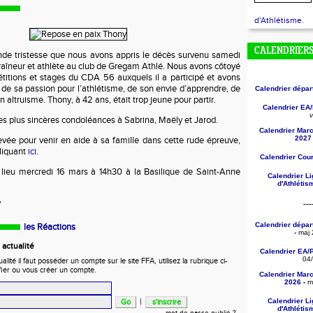
d'Athlétisme.
CALENDRIER
nde tristesse que nous avons appris le décès survenu samedi
aîneur et athlète au club de Gregam Athlé. Nous avons côtoyé
titions et stages du CDA 56 auxquels il a participé et avons
t de sa passion pour l’athlétisme, de son envie d’apprendre, de
Calendrier dépa
 altruisme. Thony, à 42 ans, était trop jeune pour partir.
Calendrier EA
v
s plus sincères condoléances à Sabrina, Maëly et Jarod.
Calendrier Mar
2027 
vée pour venir en aide à sa famille dans cette rude épreuve,
cliquant
ici
.
Calendrier Cou
lieu mercredi 16 mars à 14h30 à la Basilique de Saint-Anne
Calendrier L
d'Athléti
y
---
Calendrier dépa
les Réactions
-
maj 
actualité
Calendrier EA/
04
ité il faut posséder un compte sur le site FFA, utilisez la rubrique ci-
fier ou vous créer un compte.
Calendrier Mar
2026 -
ma
|
Calendrier L
d'Athléti