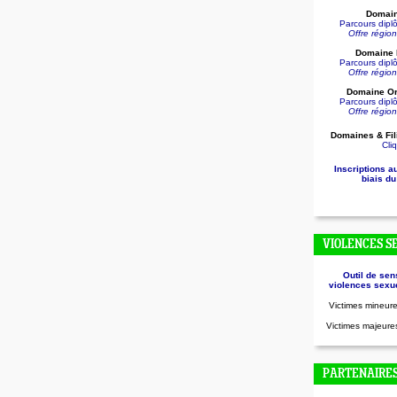
Domain
Parcours dip
Offre régio
Domaine D
Parcours dip
Offre régio
Domaine Or
Parcours dip
Offre régio
Domaines & Fil
Cliq
Inscriptions a
biais du
VIOLENCES S
Outil de sen
violences sexue
Victimes mineure
Victimes majeures
PARTENAIRE
.