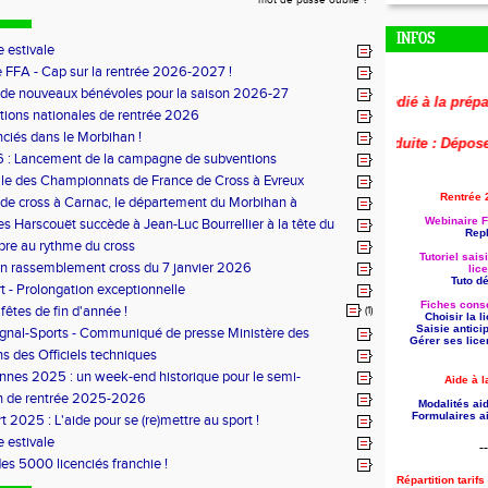
mot de passe oublié ?
INFOS
 estivale
 FFA - Cap sur la rentrée 2026-2027 !
 de nouveaux bénévoles pour la saison 2026-27
🚨
Le replay du webinaire dédié à la préparation 
tions nationales de rentrée 2026
nciés dans le Morbihan !
🚨
Aide à la formation reconduite : Déposez votr
 : Lancement de la campagne de subventions
le des Championnats de France de Cross à Evreux
Rentrée 
de cross à Carnac, le département du Morbihan à
Webinaire F
es Harscouët succède à Jean-Luc Bourrellier à la tête du
Repl
u Morbihan
bre au rythme du cross
Tutoriel sais
n rassemblement cross du 7 janvier 2026
lic
Tuto dét
t - Prolongation exceptionnelle
Fiches conse
fêtes de fin d'année !
(1)
Choisir la 
Saisie antici
ignal-Sports - Communiqué de presse Ministère des
Gérer ses lice
s des Officiels techniques
nes 2025 : un week-end historique pour le semi-
Aide à l
 breton
n de rentrée 2025-2026
Modalités aid
Formulaires ai
t 2025 : L'aide pour se (re)mettre au sport !
 estivale
--
des 5000 licenciés franchie !
Répartition tarif