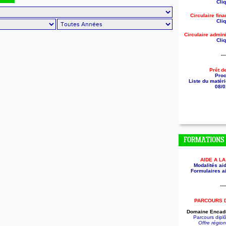
Cliq
Circulaire fin
Cliq
Circulaire
admini
Cliq
--
Prêt d
Pro
Liste du matéri
08/0
FORMATIONS
AIDE A L
Modalités aid
Formulaires ai
---
PARCOURS 
Domaine Encadr
Parcours dip
Offre régio