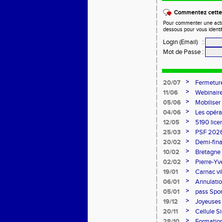
Commentez cette 
Pour commenter une actual
dessous pour vous identi
Login (Email)
:
Mot de Passe
:
>
20/07
Fermeture
>
11/06
Webinaire
>
05/06
Mobiliser
>
04/06
Les opéra
>
12/05
5190 lice
>
25/03
PSF 2026
>
20/02
Demi-fina
>
10/02
Bretagne 
l'honneur
>
02/02
Pierre-Yv
comité d
>
19/01
Carnac vi
>
06/01
Annulatio
>
05/01
pass Spor
>
19/12
Joyeuses 
>
20/11
Cellule S
Sports
>
28/10
Formation