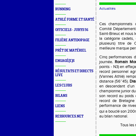
Actualités
RUNNING
ATHLÉ FORME ET SANTÉ
Ces championnats d
Comité Départementa
OFFICIELS - JURYS 56
Saint-Brieuc et nous l
la catégorie cadets,
FILIÈRE ANTIDOPAGE
plusieurs) titre de
meilleure marque pers
PRÊT DE MATÉRIEL
Cinq performances de
ENGAGÉ(E)S
journée
. Romain Mon
points - N3) en effaç
RÉSULTATS ET DIRECTS
record personnel ag
LIVE
(Vannes Athlé) rempor
distance (56’’45).
Dia
LES CLUBS
en descendant d’un 
championne junior d
son record au poids 
BILANS
record de Bretagne
performance de nivea
LIENS
qui a bouclé son 200m
au bilan national.
RESSOURCES.NET
Tous les 