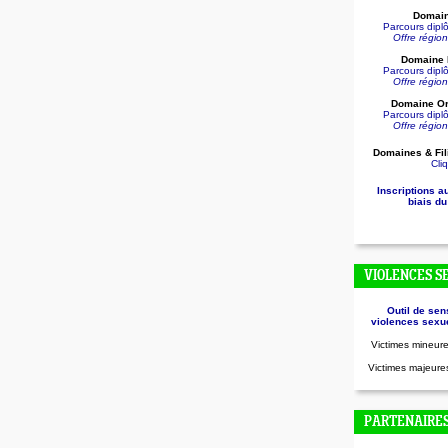
Domain
Parcours dip
Offre régio
Domaine D
Parcours dip
Offre régio
Domaine Or
Parcours dip
Offre régio
Domaines & Fil
Cliq
Inscriptions a
biais du
VIOLENCES S
Outil de sen
violences sexue
Victimes mineure
Victimes majeures
PARTENAIRE
.