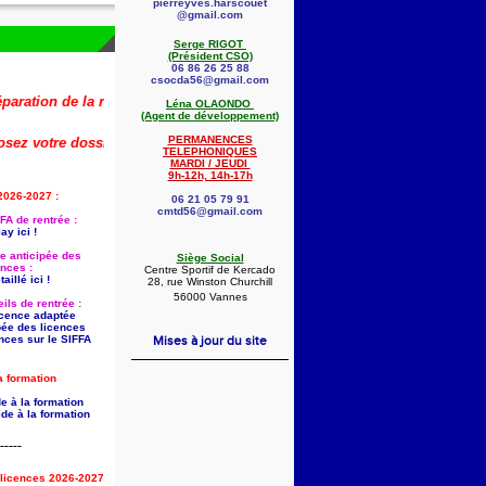
pierreyves.harscouet
@gmail.com
Serge RIGOT
(Président CSO)
06 86 26 25 88
csocda56@gmail.com
on de la rentrée 2026-2027 (dont la saisie anticipée des licences) est d
Léna OLAONDO
(Agent de développement)
PERMANENCES
votre dossier dès maintenant !
🚨
👇
TELEPHONIQUES
MARDI / JEUDI
9h-12h, 14h-17h
2026-2027 :
06 21 05 79 91
cmtd56@gmail.com
FA de rentrée :
ay ici !
ie anticipée des
Siège Social
ences :
Centre Sportif de Kercado
aillé ici !
28, rue Winston Churchill
56000 Vannes
ils de rentrée :
licence adaptée
pée des licences
nces sur le SIFFA
Mises à jour du site
a formation
e à la formation
de à la formation
-----
s licences 2026-2027