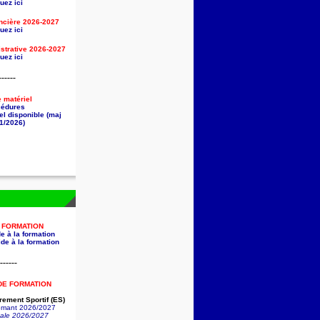
uez ici
ancière
2026-2027
uez ici
strative
2026-2027
uez ici
------
e matériel
cédures
el disponible (maj
1/2026)
A FORMATION
e à la formation
de à la formation
------
DE FORMATION
ement Sportif (ES)
lômant 2026/2027
nale 2026/2027