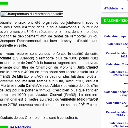
d'Athlétisme.
CALENDRIER
épartementaux ont été organisés conjointement avec le
l des Côtes d’Armor dans la salle Maryvonne Dupureur de
es en remercions ! 116 athlètes morbihannais, dont la moitié de
 ont fait le déplacement afin de tenter de remporter un (ou
Calendrier dépa
 Champion Départemental ou bien d’essayer d’établir une
Calendrier EA
onnelle en salle.
v
 niveau national sont venues renforcés la qualité de cette
Calendrier Mar
2027 
chatre
(US Arradon) a remporté plus de 1000 points (1012
ant une barre de 2m09 à la hauteur, signant ainsi un nouveau
Calendrier Cou
rémenté d’un titre de Champion du Morbihan.
Julia Cherrot
te le titre sur 400m en établissant son record absolu sur la
Calendrier L
d'Athléti
mantis De Min
(Lorient AC) n’a pas non plus fait dans le détail
dixième son meilleur temps sur 60m, avec 7’’83, elle est
---
u Morbihan.
Leïla Danet
(Vannes Athlé) a pulvérisé de près d’1m
de 3kg pour le porter à 14m52. C’est bien plus que l’ancien
Calendrier dépa
 établi en 1999 par
Jessica Clerival
(13m93). La dernière
-
maj 
u national est à mettre au crédit du
vannetais Malo Pruvost
Calendrier EA/
ème
 en 21’’88, nouveau record personnel en salle et 29
place
04
Calendrier Mar
2026 -
ma
résultats de ces Championnats sont à consulter
ici
Calendrier L
d'Athléti
les Réactions