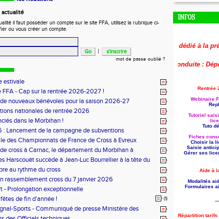
actualité
INFOS
ité il faut posséder un compte sur le site FFA, utilisez la rubrique ci-
fier ou vous créer un compte.
🚨
Le replay du webinaire dédié à la préparati
|
mot de passe oublié ?
🚨
Aide à la formation reconduite : Déposez 
 estivale
Rentrée 
 FFA - Cap sur la rentrée 2026-2027 !
Webinaire F
 de nouveaux bénévoles pour la saison 2026-27
Repl
tions nationales de rentrée 2026
Tutoriel sais
nciés dans le Morbihan !
lic
Tuto dét
 : Lancement de la campagne de subventions
Fiches conse
le des Championnats de France de Cross à Evreux
Choisir la 
Saisie antici
de cross à Carnac, le département du Morbihan à
Gérer ses lice
es Harscouët succède à Jean-Luc Bourrellier à la tête du
u Morbihan
bre au rythme du cross
Aide à l
n rassemblement cross du 7 janvier 2026
Modalités aid
Formulaires ai
t - Prolongation exceptionnelle
fêtes de fin d'année !
(1)
--
ignal-Sports - Communiqué de presse Ministère des
Répartition tarif
s des Officiels techniques