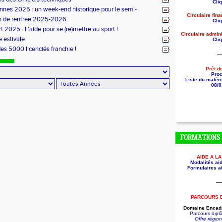
Cliq
nes 2025 : un week-end historique pour le semi-
Circulaire fin
 breton
n de rentrée 2025-2026
Cliq
t 2025 : L'aide pour se (re)mettre au sport !
Circulaire
admini
 estivale
Cliq
des 5000 licenciés franchie !
--
Prêt d
Pro
Liste du matéri
08/0
FORMATIONS
AIDE A L
Modalités aid
Formulaires ai
---
PARCOURS 
Domaine Encadr
Parcours dip
Offre régio