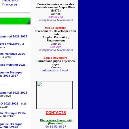
Fédération
Française
Formation mise à jour des
connaissances Juges Piste
(
M372)
Vannes
13h30-17h
Inscriptions à l'évènement
S
Mer 14 octobre
Evènement - Développer son
club
rtemental 2026-2027
Emploi, Formation,
Financement
Vannes
/PO 2026-2027 -
A
18h-20h
enir
Inscriptions à l'évènement
che Nordique 2026-
-
A venir
Sam 7 novembre
Formations juges et jeunes
juges
rses Running 2026
Vannes
Informations à venir
igue de Bretagne
sme 2026-2027
-------
rtemental 2025-2026
28/05/26
PO 2025-2026 -
maj
/12/25
CONTACTS
che Nordique 2025-
j 09/03/26
Pierre-Yves Harscouët
(Président)
igue de Bretagne
06 85 52 98 27
sme 2025-2026