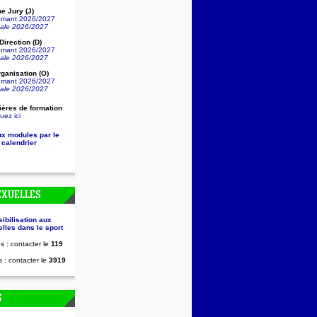
e Jury (J)
lômant 2026/2027
nale 2026/2027
irection (D)
lômant 2026/2027
nale 2026/2027
ganisation (O)
lômant 2026/2027
nale 2026/2027
ières de formation
uez ici
ux modules par le
 calendrier
EXUELLES
sibilisation aux
lles dans le sport
s : contacter le
119
 : contacter le
3919
S