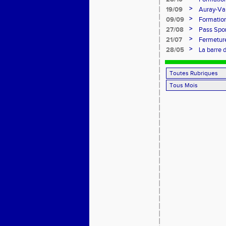
>
19/09
Auray-Van
marathon
>
09/09
Formatio
>
27/08
Pass Spor
>
21/07
Fermeture
>
28/05
La barre 