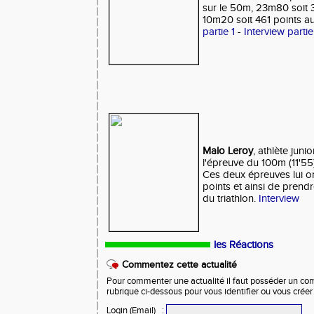
sur le 50m, 23m80 soit 3
10m20 soit 461 points au 
partie 1
-
Interview partie
Malo Leroy
, athlète jun
l'épreuve du 100m (11'55
Ces deux épreuves lui o
points et ainsi de prend
du triathlon.
Interview
les Réactions
Commentez cette actualité
Pour commenter une actualité il faut posséder un compt
rubrique ci-dessous pour vous identifier ou vous crée
Login (Email)
: