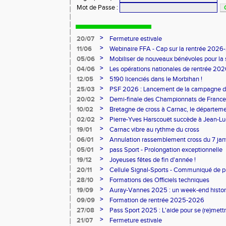
Mot de Passe
:
>
20/07
Fermeture estivale
>
11/06
Webinaire FFA - Cap sur la rentrée 2026
>
05/06
Mobiliser de nouveaux bénévoles pour la
>
04/06
Les opérations nationales de rentrée 20
>
12/05
5190 licenciés dans le Morbihan !
>
25/03
PSF 2026 : Lancement de la campagne d
>
20/02
Demi-finale des Championnats de France
>
10/02
Bretagne de cross à Carnac, le départem
l'honneur
>
02/02
Pierre-Yves Harscouët succède à Jean-Luc 
comité du Morbihan
>
19/01
Carnac vibre au rythme du cross
>
06/01
Annulation rassemblement cross du 7 ja
>
05/01
pass Sport - Prolongation exceptionnelle
>
19/12
Joyeuses fêtes de fin d'année !
>
20/11
Cellule Signal-Sports - Communiqué de p
Sports
>
28/10
Formations des Officiels techniques
>
19/09
Auray-Vannes 2025 : un week-end histori
marathon breton
>
09/09
Formation de rentrée 2025-2026
>
27/08
Pass Sport 2025 : L'aide pour se (re)mettr
>
21/07
Fermeture estivale