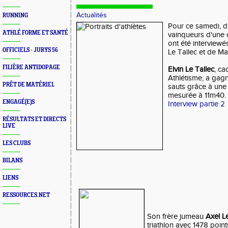
Actualités
RUNNING
Pour ce samedi, de
ATHLÉ FORME ET SANTÉ
vainqueurs d'une 
ont été interviewés.
OFFICIELS - JURYS 56
Le Tallec et de Ma
FILIÈRE ANTIDOPAGE
Elvin Le Tallec
, c
Athlétisme, a gagn
PRÊT DE MATÉRIEL
sauts grâce à une
mesurée à 11m40.
ENGAGÉ(E)S
Interview partie 2
RÉSULTATS ET DIRECTS
LIVE
LES CLUBS
BILANS
LIENS
RESSOURCES.NET
Son frère jumeau
Axel L
triathlon avec 1478 point