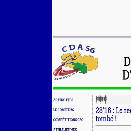
D
D
ACTUALITÉS
28’16 : Le 
LE COMITÉ 56
tombé !
COMPÉTITIONS CSO
ATHLÉ JEUNES