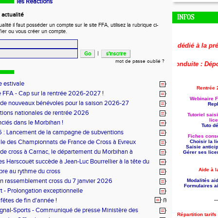
les Réactions
actualité
INFOS
ité il faut posséder un compte sur le site FFA, utilisez la rubrique ci-
fier ou vous créer un compte.
🚨
Le replay du webinaire dédié à la préparat
|
mot de passe oublié ?
🚨
Aide à la formation reconduite : Déposez
 estivale
Rentrée 
 FFA - Cap sur la rentrée 2026-2027 !
Webinaire F
 de nouveaux bénévoles pour la saison 2026-27
Repl
tions nationales de rentrée 2026
Tutoriel sais
lic
nciés dans le Morbihan !
Tuto dét
 : Lancement de la campagne de subventions
Fiches conse
le des Championnats de France de Cross à Evreux
Choisir la 
Saisie antici
de cross à Carnac, le département du Morbihan à
Gérer ses lice
es Harscouët succède à Jean-Luc Bourrellier à la tête du
u Morbihan
Aide à l
bre au rythme du cross
n rassemblement cross du 7 janvier 2026
Modalités aid
Formulaires ai
t - Prolongation exceptionnelle
--
fêtes de fin d'année !
(1)
ignal-Sports - Communiqué de presse Ministère des
Répartition tarif