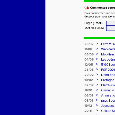
Commentez cette 
Pour commenter une actual
dessous pour vous identi
Login (Email)
:
Mot de Passe
:
>
20/07
Fermeture
>
11/06
Webinaire
>
05/06
Mobiliser
>
04/06
Les opéra
>
12/05
5190 lice
>
25/03
PSF 2026
>
20/02
Demi-fina
>
10/02
Bretagne 
l'honneur
>
02/02
Pierre-Yv
comité d
>
19/01
Carnac vi
>
06/01
Annulatio
>
05/01
pass Spor
>
19/12
Joyeuses 
>
20/11
Cellule S