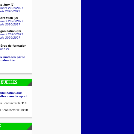
e Jury (J)
lômant 2026/2027
nale 2026/2027
irection (D)
lômant 2026/2027
nale 2026/2027
ganisation (O)
lômant 2026/2027
nale 2026/2027
ières de formation
uez ici
ux modules par le
 calendrier
EXUELLES
sibilisation aux
lles dans le sport
s : contacter le
119
 : contacter le
3919
S