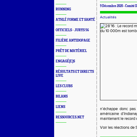
9 Décembre 2020 -
Comité D
RUNNING
Actualités
ATHLÉ FORME ET SANTÉ
OFFICIELS - JURYS 56
FILIÈRE ANTIDOPAGE
PRÊT DE MATÉRIEL
ENGAGÉ(E)S
RÉSULTATS ET DIRECTS
LIVE
LES CLUBS
BILANS
LIENS
n’échappe donc pas à
américaine d’Indiana
RESSOURCES.NET
maintenant le record
Voir les réactions d