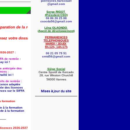
pierreyves.harscouet
@gmail.com
Serge RIGOT
(Président CSO)
06 86 26 25 88
csocda56@gmail.com
ion de la rentrée 2026-2027 (dont la saisie anticipée des licences) est 
Léna OLAONDO
(Agent de développement)
PERMANENCES
 votre dossier dès maintenant !
🚨
👇
TELEPHONIQUES
MARDI / JEUDI
9h-12h, 14h-17h
2026-2027 :
06 21 05 79 91
cmtd56@gmail.com
FA de rentrée :
ay ici !
ie anticipée des
Siège Social
ences :
Centre Sportif de Kercado
aillé ici !
28, rue Winston Churchill
56000 Vannes
ils de rentrée :
licence adaptée
pée des licences
nces sur le SIFFA
Mises à jour du site
a formation
e à la formation
de à la formation
-----
s licences 2026-2027