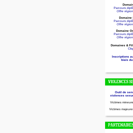
Domain
Parcours dip
Offre régio
Domaine D
Parcours dip
Offre régio
Domaine Or
Parcours dip
Offre régio
Domaines & Fil
Cliq
Inscriptions a
biais du
VIOLENCES S
Outil de sen
violences sexue
Victimes mineure
Victimes majeures
PARTENAIRE
.