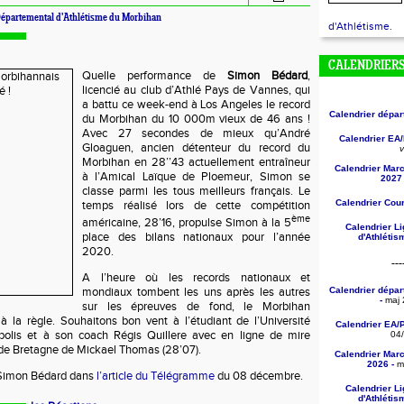
épartemental d'Athlétisme du Morbihan
d'Athlétisme.
CALENDRIER
Quelle performance de
Simon Bédard
,
licencié au club d’Athlé Pays de Vannes, qui
a battu ce week-end à Los Angeles le record
Calendrier dépa
du Morbihan du 10 000m vieux de 46 ans !
Avec 27 secondes de mieux qu’André
Calendrier EA
Gloaguen, ancien détenteur du record du
v
Morbihan en 28’’43 actuellement entraîneur
Calendrier Mar
à l’Amical Laïque de Ploemeur, Simon se
2027 
classe parmi les tous meilleurs français. Le
Calendrier Cou
temps réalisé lors de cette compétition
ème
américaine, 28’16, propulse Simon à la 5
Calendrier L
place des bilans nationaux pour l’année
d'Athléti
2020.
---
A l’heure où les records nationaux et
Calendrier dépa
mondiaux tombent les uns après les autres
-
maj 
sur les épreuves de fond, le Morbihan
 la règle. Souhaitons bon vent à l’étudiant de l’Université
Calendrier EA/
polis et à son coach Régis Quillere avec en ligne de mire
04
 de Bretagne de Mickael Thomas (28’07).
Calendrier Mar
2026 -
ma
e Simon Bédard dans
l’article du Télégramme
du 08 décembre.
Calendrier L
d'Athléti