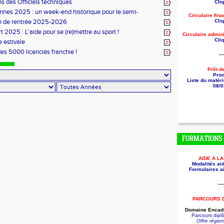
s des Officiels techniques
Cliq
nes 2025 : un week-end historique pour le semi-
Circulaire fin
 breton
Cliq
n de rentrée 2025-2026
t 2025 : L'aide pour se (re)mettre au sport !
Circulaire
admini
Cliq
 estivale
des 5000 licenciés franchie !
--
Prêt d
Pro
Liste du matéri
08/0
FORMATIONS
AIDE A L
Modalités aid
Formulaires ai
---
PARCOURS 
Domaine Encadr
Parcours dip
Offre régio