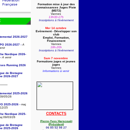
Fédération
Française
Formation mise à jour des
connaissances Juges Piste
(
M372)
Vannes
13h30-17h
Inscriptions à l'évènement
S
Mer 14 octobre
Evènement - Développer son
club
rtemental 2026-2027
Emploi, Formation,
Financement
Vannes
/PO 2026-2027 -
A
18h-20h
enir
Inscriptions à l'évènement
che Nordique 2026-
-
A venir
Sam 7 novembre
Formations juges et jeunes
juges
rses Running 2026
Vannes
Informations à venir
igue de Bretagne
sme 2026-2027
-------
rtemental 2025-2026
28/05/26
PO 2025-2026 -
maj
/12/25
CONTACTS
che Nordique 2025-
j 09/03/26
Pierre-Yves Harscouët
(Président)
igue de Bretagne
06 85 52 98 27
sme 2025-2026