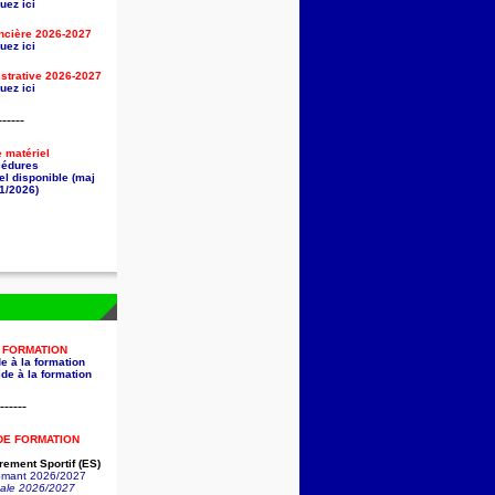
uez ici
ancière
2026-2027
uez ici
strative
2026-2027
uez ici
------
e matériel
cédures
el disponible (maj
1/2026)
A FORMATION
e à la formation
de à la formation
------
DE FORMATION
ement Sportif (ES)
lômant 2026/2027
nale 2026/2027