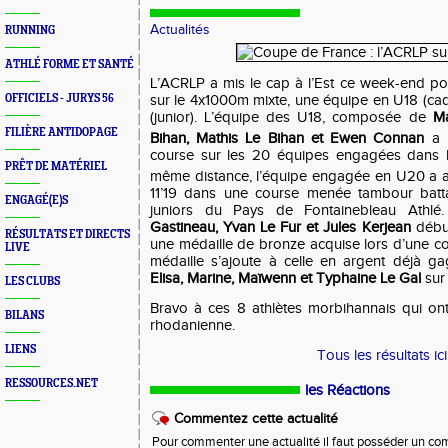
Actualités
RUNNING
ATHLÉ FORME ET SANTÉ
L’ACRLP a mis le cap à l’Est ce week-end p
OFFICIELS - JURYS 56
sur le 4x1000m mixte, une équipe en U18 (ca
(junior). L’équipe des U18, composée de
Ma
FILIÈRE ANTIDOPAGE
Bihan, Mathis Le Bihan et Ewen Connan
a p
course sur les 20 équipes engagées dans l
PRÊT DE MATÉRIEL
même distance, l’équipe engagée en U20 a a
11’19 dans une course menée tambour batta
ENGAGÉ(E)S
juniors du Pays de Fontainebleau Athlé
Gastineau, Yvan Le Fur et Jules Kerjean
début
RÉSULTATS ET DIRECTS
une médaille de bronze acquise lors d’une co
LIVE
médaille s’ajoute à celle en argent déjà g
Elisa, Marine, Maïwenn et Typhaine Le Gal
sur
LES CLUBS
Bravo à ces 8 athlètes morbihannais qui on
BILANS
rhodanienne.
LIENS
Tous les résultats ici
RESSOURCES.NET
les Réactions
Commentez cette actualité
Pour commenter une actualité il faut posséder un compt