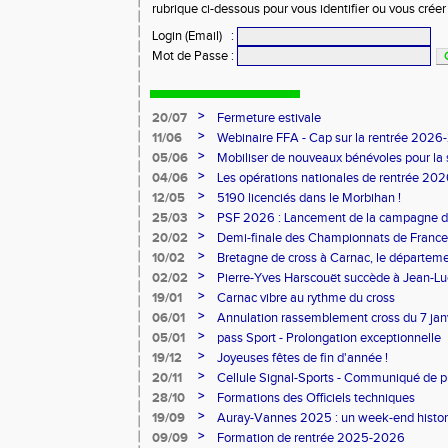
rubrique ci-dessous pour vous identifier ou vous crée
Login (Email)
:
Mot de Passe
:
🚨
Le replay du webinaire dédié à la préparation de la rentré
>
20/07
Fermeture estivale
🚨
Aide à la formation reconduite : Déposez votre dossier d
>
11/06
Webinaire FFA - Cap sur la rentrée 2026
>
05/06
Mobiliser de nouveaux bénévoles pour la
>
04/06
Les opérations nationales de rentrée 20
>
12/05
5190 licenciés dans le Morbihan !
>
25/03
PSF 2026 : Lancement de la campagne d
>
20/02
Demi-finale des Championnats de France
>
10/02
Bretagne de cross à Carnac, le départem
l'honneur
>
02/02
Pierre-Yves Harscouët succède à Jean-Luc 
comité du Morbihan
>
19/01
Carnac vibre au rythme du cross
>
06/01
Annulation rassemblement cross du 7 ja
>
05/01
pass Sport - Prolongation exceptionnelle
>
19/12
Joyeuses fêtes de fin d'année !
>
20/11
Cellule Signal-Sports - Communiqué de p
Sports
>
28/10
Formations des Officiels techniques
>
19/09
Auray-Vannes 2025 : un week-end histori
marathon breton
>
09/09
Formation de rentrée 2025-2026