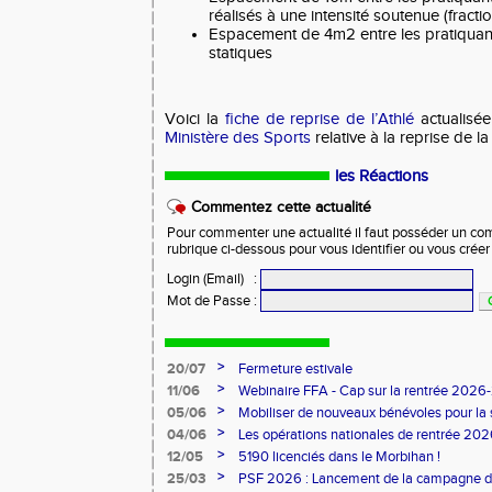
réalisés à une intensité soutenue (fracti
Espacement de 4m2 entre les pratiquant
statiques
Voici la
fiche de reprise de l’Athlé
actualisé
Ministère des Sports
relative à la reprise de l
les Réactions
Commentez cette actualité
Pour commenter une actualité il faut posséder un compt
rubrique ci-dessous pour vous identifier ou vous crée
Login (Email)
:
Mot de Passe
:
>
20/07
Fermeture estivale
>
11/06
Webinaire FFA - Cap sur la rentrée 2026
>
05/06
Mobiliser de nouveaux bénévoles pour la
>
04/06
Les opérations nationales de rentrée 20
>
12/05
5190 licenciés dans le Morbihan !
>
25/03
PSF 2026 : Lancement de la campagne d