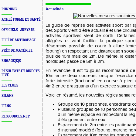
Actualités
RUNNING
ATHLÉ FORME ET SANTÉ
Le guide de reprise des activités sport par sp
OFFICIELS - JURYS 56
des Sports vient d’être actualisé et une circulai
activités sportives vient de sortir. Certain
FILIÈRE ANTIDOPAGE
allégées et vont faciliter la pratique sport
désormais possible de courir à allure lent
PRÊT DE MATÉRIEL
footing) en respectant une distanciation socia
plus de 10m mais de 2m. De même, la dista
ENGAGÉ(E)S
nordiques passe de 5m à 2m.
En revanche, il est toujours recommandé de
RÉSULTATS ET DIRECTS
LIVE
10m entre deux coureurs lorsque l’exercice
forte intensité (fractionné en course à pied 
LES CLUBS
4m2 entre pratiquants d’un exercice statique
Voici en résumé, les nouvelles règles sanitaire
BILANS
Groupe de 10 personnes, encadrants c
LIENS
Plusieurs groupes de 10 personnes peuv
d’un même espace en respectant la règ
RESSOURCES.NET
d’éloignement entre eux
Espacement de 2m entre les pratiquant
d’intensité modéré (footing, marche nor
Espacement de 10m entre les pratiquan