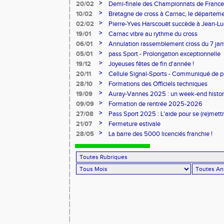
>
20/02
Demi-finale des Championnats de France
>
10/02
Bretagne de cross à Carnac, le départem
l'honneur
>
02/02
Pierre-Yves Harscouët succède à Jean-Luc 
comité du Morbihan
>
19/01
Carnac vibre au rythme du cross
>
06/01
Annulation rassemblement cross du 7 ja
>
05/01
pass Sport - Prolongation exceptionnelle
>
19/12
Joyeuses fêtes de fin d'année !
>
20/11
Cellule Signal-Sports - Communiqué de p
Sports
>
28/10
Formations des Officiels techniques
>
19/09
Auray-Vannes 2025 : un week-end histori
marathon breton
>
09/09
Formation de rentrée 2025-2026
>
27/08
Pass Sport 2025 : L'aide pour se (re)mettr
>
21/07
Fermeture estivale
>
28/05
La barre des 5000 licenciés franchie !