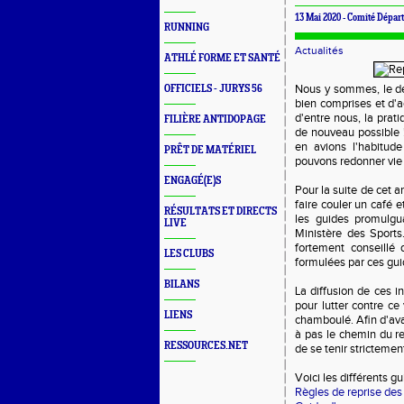
13 Mai 2020 -
Comité Départ
RUNNING
Actualités
ATHLÉ FORME ET SANTÉ
Nous y sommes, le dé
OFFICIELS - JURYS 56
bien comprises et d'a
d'entre nous, la prat
FILIÈRE ANTIDOPAGE
de nouveau possible !
en avions l'habitu
PRÊT DE MATÉRIEL
pouvons redonner vie 
ENGAGÉ(E)S
Pour la suite de cet 
faire couler un café 
RÉSULTATS ET DIRECTS
les guides promulgu
LIVE
Ministère des Sports
fortement conseillé
LES CLUBS
formulées par ces gui
BILANS
La diffusion de ces i
pour lutter contre ce
LIENS
chamboulé. Afin d'ava
à pas le chemin du re
RESSOURCES.NET
de se tenir stricteme
Voici les différents gu
Règles de reprise des