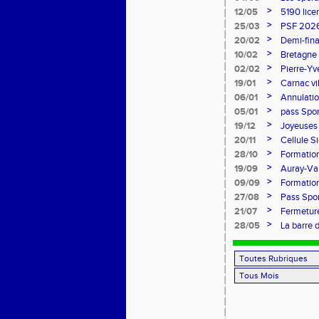
>
12/05
5190 lice
>
25/03
PSF 2026
>
20/02
Demi-fina
>
10/02
Bretagne 
l'honneur
>
02/02
Pierre-Yv
comité d
>
19/01
Carnac vi
>
06/01
Annulatio
>
05/01
pass Spor
>
19/12
Joyeuses 
>
20/11
Cellule S
Sports
>
28/10
Formation
>
19/09
Auray-Van
marathon
>
09/09
Formatio
>
27/08
Pass Spor
>
21/07
Fermeture
>
28/05
La barre 