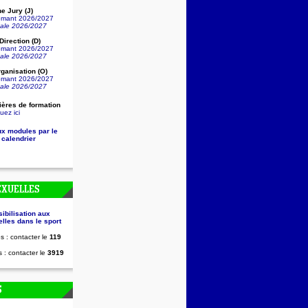
e Jury (J)
lômant 2026/2027
nale 2026/2027
irection (D)
lômant 2026/2027
nale 2026/2027
ganisation (O)
lômant 2026/2027
nale 2026/2027
ières de formation
uez ici
ux modules par le
 calendrier
EXUELLES
sibilisation aux
lles dans le sport
s : contacter le
119
 : contacter le
3919
S