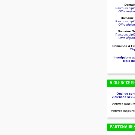
Domain
Parcours dip
Offre régio
Domaine D
Parcours dip
Offre régio
Domaine Or
Parcours dip
Offre régio
Domaines & Fil
Cliq
Inscriptions a
biais du
VIOLENCES S
Outil de sen
violences sexue
Victimes mineure
Victimes majeures
PARTENAIRE
.