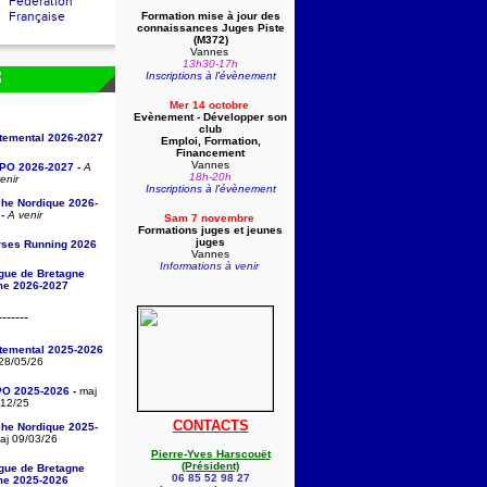
Fédération
Française
Formation mise à jour des
connaissances Juges Piste
(
M372)
Vannes
13h30-17h
Inscriptions à l'évènement
S
Mer 14 octobre
Evènement - Développer son
club
rtemental 2026-2027
Emploi, Formation,
Financement
Vannes
/PO 2026-2027 -
A
18h-20h
enir
Inscriptions à l'évènement
che Nordique 2026-
-
A venir
Sam 7 novembre
Formations juges et jeunes
juges
rses Running 2026
Vannes
Informations à venir
igue de Bretagne
sme 2026-2027
-------
rtemental 2025-2026
28/05/26
PO 2025-2026 -
maj
/12/25
CONTACTS
che Nordique 2025-
j 09/03/26
Pierre-Yves Harscouët
(Président)
igue de Bretagne
06 85 52 98 27
sme 2025-2026