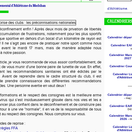
emental d'Athlétisme du Morbihan
d'Athlétisme.
CALENDRIER
confinement enfin ! Après deux mois de privation de libertés
ccumulation de frustrations, notamment pour les plus sportifs
Calendrier dépa
ique sportive en dehors d'un bocal d'un kilomètre de rayon est
 Il ne s'agit pas encore de pratiquer notre sport comme nous
Calendrier EA
de avant le mardi 17 mars, mais de manière adaptée nous
v
à notre passion.
Calendrier Mar
2027 
article, je vous recommande de vous assoir confortablement, de
et de vous munir d'une bonne paire de lunette de vue. En effet,
Calendrier Cou
ant les recommandations sanitaires ont été édictés par le
Calendrier L
. Avant de reprendre dans le cadre structuré du club, il est
d'Athléti
 de prendre connaissance des différentes recommandations
des. Une personne avertie en vaut deux !
---
nformations et le respect des consignes est la meilleure arme
Calendrier dépa
-
maj 
 virus qui s'est insidueusement glissée dans nos vies et les a
ncer plus confiant dans le déconfinement et de construire pas
Calendrier EA/
tour à une vie "normale", il en va de la responsabilité de tous
04
nt au respect des consignes. Nous comptons sur vous.
Calendrier Mar
2026 -
ma
ides de reprise :
Calendrier L
 règles FFA
d'Athléti