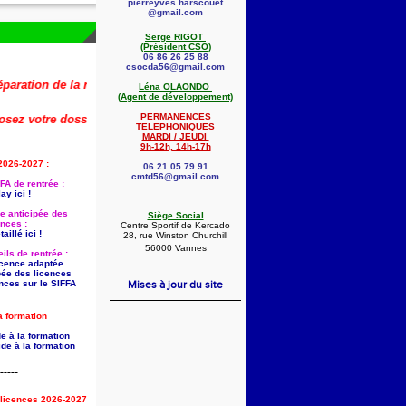
pierreyves.harscouet
@gmail.com
Serge RIGOT
(Président CSO)
06 86 26 25 88
csocda56@gmail.com
on de la rentrée 2026-2027 (dont la saisie anticipée des licences) est d
Léna OLAONDO
(Agent de développement)
PERMANENCES
votre dossier dès maintenant !
🚨
👇
TELEPHONIQUES
MARDI / JEUDI
9h-12h, 14h-17h
2026-2027 :
06 21 05 79 91
cmtd56@gmail.com
FA de rentrée :
ay ici !
ie anticipée des
Siège Social
ences :
Centre Sportif de Kercado
aillé ici !
28, rue Winston Churchill
56000 Vannes
ils de rentrée :
licence adaptée
pée des licences
nces sur le SIFFA
Mises à jour du site
a formation
e à la formation
de à la formation
-----
s licences 2026-2027