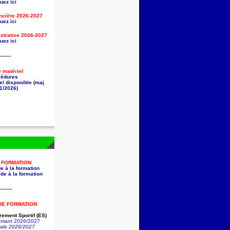
uez ici
ancière
2026-2027
uez ici
strative
2026-2027
uez ici
------
e matériel
cédures
el disponible (maj
1/2026)
A FORMATION
e à la formation
de à la formation
------
DE FORMATION
ement Sportif (ES)
lômant 2026/2027
nale 2026/2027