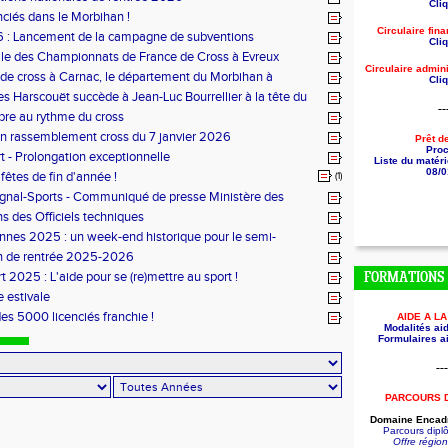
Cliq
nciés dans le Morbihan !
Circulaire fin
 : Lancement de la campagne de subventions
Cliq
le des Championnats de France de Cross à Evreux
Circulaire
admini
de cross à Carnac, le département du Morbihan à
Cliq
es Harscouët succède à Jean-Luc Bourrellier à la tête du
--
u Morbihan
bre au rythme du cross
n rassemblement cross du 7 janvier 2026
Prêt d
Pro
t - Prolongation exceptionnelle
Liste du matéri
08/0
fêtes de fin d'année !
(1)
ignal-Sports - Communiqué de presse Ministère des
s des Officiels techniques
nes 2025 : un week-end historique pour le semi-
 breton
n de rentrée 2025-2026
t 2025 : L'aide pour se (re)mettre au sport !
FORMATIONS
 estivale
des 5000 licenciés franchie !
AIDE A L
Modalités aid
Formulaires ai
---
PARCOURS 
Domaine Encadr
Parcours dip
Offre régio