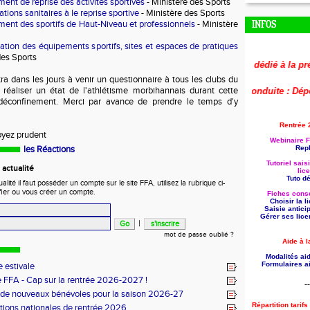
nt de reprise des activités sportives
- Ministère des Sports
ons sanitaires à le reprise sportive
- Ministère des Sports
nt des sportifs de Haut-Niveau et professionnels
- Ministère
INFOS
ion des équipements sportifs, sites et espaces de pratiques
des Sports
🚨
Le replay du webinaire dédié à la préparati
 dans les jours à venir un questionnaire à tous les clubs du
réaliser un état de l'athlétisme morbihannais durant cette
🚨
Aide à la formation reconduite : Déposez 
déconfinement. Merci par avance de prendre le temps d'y
Rentrée 
oyez prudent
Webinaire F
les Réactions
Repl
Tutoriel sais
actualité
lic
Tuto dét
ité il faut posséder un compte sur le site FFA, utilisez la rubrique ci-
fier ou vous créer un compte.
Fiches conse
Choisir la 
Saisie antici
Gérer ses lice
|
mot de passe oublié ?
Aide à l
Modalités aid
Formulaires ai
 estivale
 FFA - Cap sur la rentrée 2026-2027 !
--
 de nouveaux bénévoles pour la saison 2026-27
Répartition tarif
tions nationales de rentrée 2026