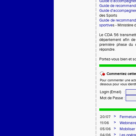
Guide d'accompagneme
Guide de recommandati
Guide d'accompagneme
des Sports
Guide de recommandat
sportive
s - Ministère 
Le CDA 56 transmettra
département afin de 
première phase du 
répondre.
Portez-vous bien et s
Commentez cette 
Pour commenter une actual
dessous pour vous identi
Login (Email)
:
Mot de Passe
:
>
20/07
Fermeture
>
11/06
Webinaire
>
05/06
Mobiliser
>
04/06
Les opéra