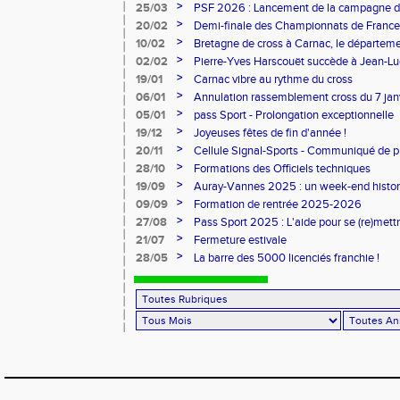
>
25/03
PSF 2026 : Lancement de la campagne d
>
20/02
Demi-finale des Championnats de France
>
10/02
Bretagne de cross à Carnac, le départem
l'honneur
>
02/02
Pierre-Yves Harscouët succède à Jean-Luc 
comité du Morbihan
>
19/01
Carnac vibre au rythme du cross
>
06/01
Annulation rassemblement cross du 7 ja
>
05/01
pass Sport - Prolongation exceptionnelle
>
19/12
Joyeuses fêtes de fin d'année !
>
20/11
Cellule Signal-Sports - Communiqué de p
Sports
>
28/10
Formations des Officiels techniques
>
19/09
Auray-Vannes 2025 : un week-end histori
marathon breton
>
09/09
Formation de rentrée 2025-2026
>
27/08
Pass Sport 2025 : L'aide pour se (re)mettr
>
21/07
Fermeture estivale
>
28/05
La barre des 5000 licenciés franchie !