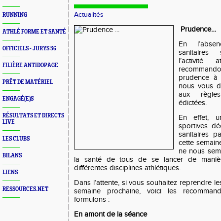
Actualités
RUNNING
Prudence…
ATHLÉ FORME ET SANTÉ
En l’absen
OFFICIELS - JURYS 56
sanitaires 
l’activité
FILIÈRE ANTIDOPAGE
recommand
prudence à 
PRÊT DE MATÉRIEL
nous vous d
aux règles
ENGAGÉ(E)S
édictées.
RÉSULTATS ET DIRECTS
En effet, 
LIVE
sportives dé
sanitaires pa
LES CLUBS
cette semain
ne nous sem
BILANS
la santé de tous de se lancer de maniè
différentes disciplines athlétiques.
LIENS
Dans l’attente, si vous souhaitez reprendre les
RESSOURCES.NET
semaine prochaine, voici les recomman
formulons :
En amont de la séance