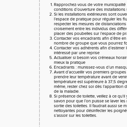
Rapprochez-vous de votre municipalité 
conditions d’ouverture des installations
Si les installations extérieures sont ouve
l’espace de pratique pour réguler les flu
respecter les mesures de distanciations
🚨
croisement entre les individus des diffé
placer des poubelles sur l’espace de pr
🚨
Contacter vos encadrants afin d’être en
nombre de groupe que vous pourrez f
Contacter vos adhérents afin d’estimer
intéressé par une reprise
Actualiser si besoin vos créneaux horair
mieux la pratique
Encadrants : munissez-vous d’un masq
Avant d’accueillir vos premiers groupe
prendre leur température avant de venir 
température est supérieure à 37,5 degré
même, rester chez soi dès l’apparition
de la maladie.
Si présence de toilette, veillez à ce qu’i
savon pour que l’on puisse se laver les m
sortie des toilettes. Il faudrait aussi se 
nettoyantes pour désinfecter les poign
s’assoir sur les toilettes.