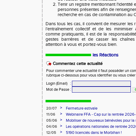
Tenir un registre mentionnant l'identité 
personnes présentes afin de renseigner
recherche en cas de contamination au 
Dans tous les cas, il convient de mesurer les r
l’entraînement collectif et de les minimis
comme pratiquants, il est de la responsabilit
gestes barrières et de casser les chaînes 
attention à vous et portez-vous bien.
les Réactions
Commentez cette actualité
Pour commenter une actualité il faut posséder un compt
rubrique ci-dessous pour vous identifier ou vous crée
Login (Email)
:
Mot de Passe
:
>
20/07
Fermeture estivale
>
11/06
Webinaire FFA - Cap sur la rentrée 2026
>
05/06
Mobiliser de nouveaux bénévoles pour la
>
04/06
Les opérations nationales de rentrée 20
>
12/05
5190 licenciés dans le Morbihan !