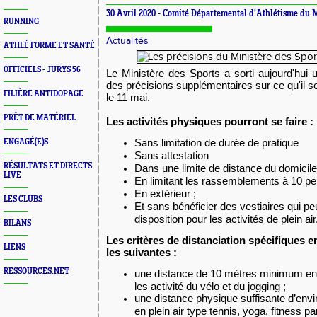
30 Avril 2020 -
Comité Départemental d'Athlétisme du 
RUNNING
Actualités
ATHLÉ FORME ET SANTÉ
OFFICIELS - JURYS 56
Le Ministère des Sports a sorti aujourd'hu
des précisions supplémentaires sur ce qu'il se
FILIÈRE ANTIDOPAGE
le 11 mai.
PRÊT DE MATÉRIEL
Les activités physiques pourront se faire :
Sans limitation de durée de pratique
ENGAGÉ(E)S
Sans attestation
RÉSULTATS ET DIRECTS
Dans une limite de distance du domicile
LIVE
En limitant les rassemblements à 10 
En extérieur ;
LES CLUBS
Et sans bénéficier des vestiaires qui pe
disposition pour les activités de plein air
BILANS
Les critères de distanciation spécifiques 
LIENS
les suivantes :
RESSOURCES.NET
une distance de 10 mètres minimum en
les activité du vélo et du jogging ;
une distance physique suffisante d’envi
en plein air type tennis, yoga, fitness 