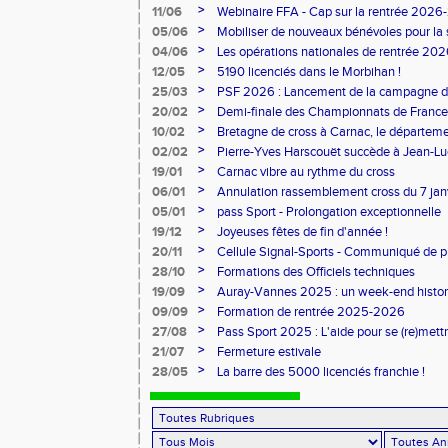
>
11/06
Webinaire FFA - Cap sur la rentrée 2026
>
05/06
Mobiliser de nouveaux bénévoles pour la
>
04/06
Les opérations nationales de rentrée 20
>
12/05
5190 licenciés dans le Morbihan !
>
25/03
PSF 2026 : Lancement de la campagne d
>
20/02
Demi-finale des Championnats de France
>
10/02
Bretagne de cross à Carnac, le départem
l'honneur
>
02/02
Pierre-Yves Harscouët succède à Jean-Luc 
comité du Morbihan
>
19/01
Carnac vibre au rythme du cross
>
06/01
Annulation rassemblement cross du 7 ja
>
05/01
pass Sport - Prolongation exceptionnelle
>
19/12
Joyeuses fêtes de fin d'année !
>
20/11
Cellule Signal-Sports - Communiqué de p
Sports
>
28/10
Formations des Officiels techniques
>
19/09
Auray-Vannes 2025 : un week-end histori
marathon breton
>
09/09
Formation de rentrée 2025-2026
>
27/08
Pass Sport 2025 : L'aide pour se (re)mettr
>
21/07
Fermeture estivale
>
28/05
La barre des 5000 licenciés franchie !