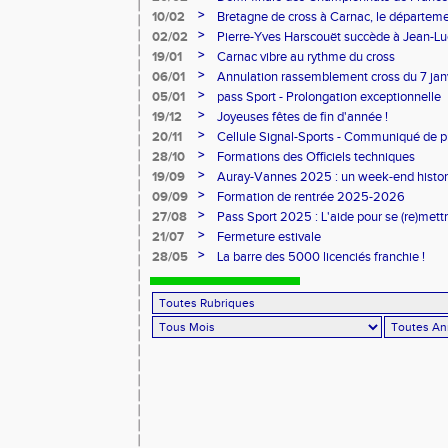
>
10/02
Bretagne de cross à Carnac, le départem
l'honneur
>
02/02
Pierre-Yves Harscouët succède à Jean-Luc 
comité du Morbihan
>
19/01
Carnac vibre au rythme du cross
>
06/01
Annulation rassemblement cross du 7 ja
>
05/01
pass Sport - Prolongation exceptionnelle
>
19/12
Joyeuses fêtes de fin d'année !
>
20/11
Cellule Signal-Sports - Communiqué de p
Sports
>
28/10
Formations des Officiels techniques
>
19/09
Auray-Vannes 2025 : un week-end histori
marathon breton
>
09/09
Formation de rentrée 2025-2026
>
27/08
Pass Sport 2025 : L'aide pour se (re)mettr
>
21/07
Fermeture estivale
>
28/05
La barre des 5000 licenciés franchie !