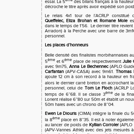
ème
essai. La 5
des bilans français à la hauteu
décroche le titre après avoir expédié son poi
Le relais 4x1 tour de l’ACRLP constitué
Queffelec, Eliza Brohan et Romane Mole
es
dans le temps de 1’56. Le dernier titre revient
Arradon) à la Perche avec une barre de 3m1
personnel.
Les places d’honneurs
Belle densité des finalistes morbihannaises au 
ème
ème
5
et 6
place de respectivement
Julie 
avec 9m75,
Anna Le Bechennec
(APLO Guide
Carfantan
(APV-CASA) avec 9m61.
Thomas 
ajoute 12 cm à son record à la hauteur en fra
alors le dernier carré breton en accrochant la
personnel, celui de
Tom Le Floch
(ACRLP Lo
ème
temps de 6’’68. Il se classe 3
de la fin
Lorient réalise 6’’80 sur 50m et établit un no
50m haies avec un chrono de 8’’04.
Ewen Le Diouris
(CIMA) intègre la finale du 5
ème
la 8
place en 8’’35. Il est à noter égaleme
au lancer de poids de
Kyllian Corroler
(APLO L
(APV-Vannes Athlé) avec des jets mesurés 