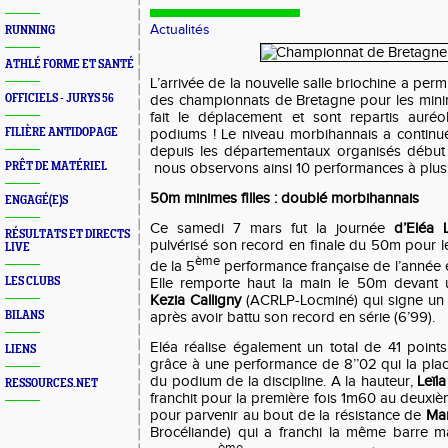
Actualités
RUNNING
ATHLÉ FORME ET SANTÉ
L’arrivée de la nouvelle salle briochine a per
OFFICIELS - JURYS 56
des championnats de Bretagne pour les mini
fait le déplacement et sont repartis auré
FILIÈRE ANTIDOPAGE
podiums ! Le niveau morbihannais a contin
depuis les départementaux organisés début 
PRÊT DE MATÉRIEL
nous observons ainsi 10 performances à plus 
50m minimes filles : doublé morbihannais
ENGAGÉ(E)S
Ce samedi 7 mars fut la journée
d’Eléa L
RÉSULTATS ET DIRECTS
pulvérisé son record en finale du 50m pour le p
LIVE
ème
de la 5
performance française de l’année 
LES CLUBS
Elle remporte haut la main le 50m devant 
Kezia Calligny
(ACRLP-Locminé) qui signe un 
BILANS
après avoir battu son record en série (6’99).
Eléa réalise également un total de 41 poin
LIENS
grâce à une performance de 8’’02 qui la plac
du podium de la discipline. A la hauteur,
Leïl
RESSOURCES.NET
franchit pour la première fois 1m60 au deuxième 
pour parvenir au bout de la résistance de
Ma
Brocéliande) qui a franchi la même barre m