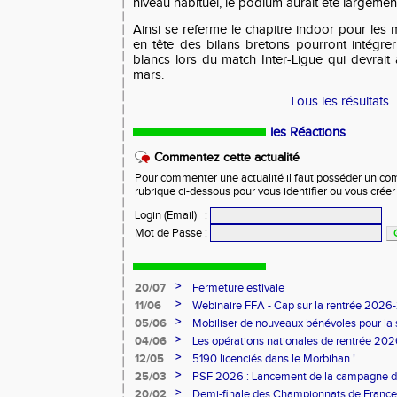
niveau habituel, le podium aurait été largement
Ainsi se referme le chapitre indoor pour les m
en tête des bilans bretons pourront intégrer
blancs lors du match Inter-Ligue qui devrait
mars.
Tous les résultats
les Réactions
Commentez cette actualité
Pour commenter une actualité il faut posséder un compt
rubrique ci-dessous pour vous identifier ou vous crée
Login (Email)
:
Mot de Passe
:
>
20/07
Fermeture estivale
>
11/06
Webinaire FFA - Cap sur la rentrée 2026
>
05/06
Mobiliser de nouveaux bénévoles pour la
>
04/06
Les opérations nationales de rentrée 20
>
12/05
5190 licenciés dans le Morbihan !
>
25/03
PSF 2026 : Lancement de la campagne d
>
20/02
Demi-finale des Championnats de France