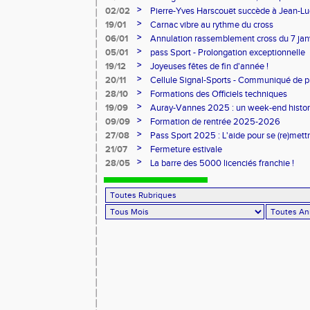
l'honneur
>
02/02
Pierre-Yves Harscouët succède à Jean-Luc 
comité du Morbihan
>
19/01
Carnac vibre au rythme du cross
>
06/01
Annulation rassemblement cross du 7 ja
>
05/01
pass Sport - Prolongation exceptionnelle
>
19/12
Joyeuses fêtes de fin d'année !
>
20/11
Cellule Signal-Sports - Communiqué de p
Sports
>
28/10
Formations des Officiels techniques
>
19/09
Auray-Vannes 2025 : un week-end histori
marathon breton
>
09/09
Formation de rentrée 2025-2026
>
27/08
Pass Sport 2025 : L'aide pour se (re)mettr
>
21/07
Fermeture estivale
>
28/05
La barre des 5000 licenciés franchie !