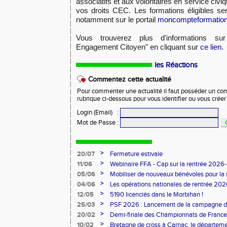
associatifs et aux volontaires en service civi
vos droits CEC. Les formations éligibles ser
notamment sur le portail
moncompteformation.
Vous trouverez plus d'informations sur
Engagement Citoyen" en cliquant sur
ce lien.
les Réactions
Commentez cette actualité
Pour commenter une actualité il faut posséder un compt
rubrique ci-dessous pour vous identifier ou vous crée
Login (Email)
:
Mot de Passe
:
>
20/07
Fermeture estivale
>
11/06
Webinaire FFA - Cap sur la rentrée 2026
>
05/06
Mobiliser de nouveaux bénévoles pour la
>
04/06
Les opérations nationales de rentrée 20
>
12/05
5190 licenciés dans le Morbihan !
>
25/03
PSF 2026 : Lancement de la campagne d
>
20/02
Demi-finale des Championnats de France
>
10/02
Bretagne de cross à Carnac, le départem