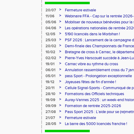
>
20/07
Fermeture estivale
>
11/06
Webinaire FFA - Cap sur la rentrée 2026
>
05/06
Mobiliser de nouveaux bénévoles pour la
>
04/06
Les opérations nationales de rentrée 20
>
12/05
5190 licenciés dans le Morbihan !
>
25/03
PSF 2026 : Lancement de la campagne d
>
20/02
Demi-finale des Championnats de France
>
10/02
Bretagne de cross à Carnac, le départem
l'honneur
>
02/02
Pierre-Yves Harscouët succède à Jean-Luc 
comité du Morbihan
>
19/01
Carnac vibre au rythme du cross
>
06/01
Annulation rassemblement cross du 7 ja
>
05/01
pass Sport - Prolongation exceptionnelle
>
19/12
Joyeuses fêtes de fin d'année !
>
20/11
Cellule Signal-Sports - Communiqué de p
Sports
>
28/10
Formations des Officiels techniques
>
19/09
Auray-Vannes 2025 : un week-end histori
marathon breton
>
09/09
Formation de rentrée 2025-2026
>
27/08
Pass Sport 2025 : L'aide pour se (re)mettr
>
21/07
Fermeture estivale
>
28/05
La barre des 5000 licenciés franchie !