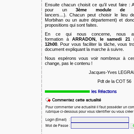
Ensuite chacun choisit ce qu’il veut faire :
pour un
3ème
module de spé
lancers…).
Chacun peut choisir le lieu d
Morbihan ou un autre département)
et donc
propositions qui sont faites.
En ce qui nous concerne, nous a
formation
à
ARRADON, le samedi 21
12h00
.
Pour vous faciliter la tâche, vous t
document expliquant la marche à suivre.
Nous espérons vous voir nombreux à ces 
change, pas le
contenu !
Jacques-Yves LEGR
Pdt de la COT 56
les Réactions
Commentez cette actualité
Pour commenter une actualité il faut posséder un compt
rubrique ci-dessous pour vous identifier ou vous crée
Login (Email)
:
Mot de Passe
: