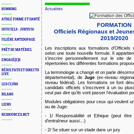
Actualités
RUNNING
ATHLÉ FORME ET SANTÉ
FORMATION
OFFICIELS - JURYS 56
Officiels Régionaux et Jeun
2019/2020
FILIÈRE ANTIDOPAGE
Les inscriptions aux formations d’Officiels
PRÊT DE MATÉRIEL
selon une
toute nouvelle formule.
Il apparti
s’inscrire personnellement sur le site 
ENGAGÉ(E)S
répertoriées les différentes formations propos
RÉSULTATS ET DIRECTS
La terminologie a changé et on parle désorma
LIVE
départemental),
de
Juge
(ex-niveau région
niveau fédéral).
Les formations se font dé
LES CLUBS
candidats officiels s’inscrivent à un
ou plus
veut pas dire qu’ils vont passer l’évaluation p
BILANS
Modules obligatoires pour ceux qui veulent une
LIENS
ou de Juge:
RESSOURCES.NET
- 1/ Responsabilité et Ethique (peut être
d’entraîneur
aussi…)
- 2/ Se situer sur un stade dans un jury