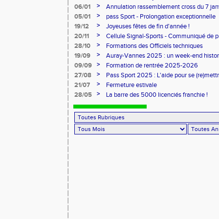
>
06/01
Annulation rassemblement cross du 7 ja
>
05/01
pass Sport - Prolongation exceptionnelle
>
19/12
Joyeuses fêtes de fin d'année !
>
20/11
Cellule Signal-Sports - Communiqué de p
Sports
>
28/10
Formations des Officiels techniques
>
19/09
Auray-Vannes 2025 : un week-end histori
marathon breton
>
09/09
Formation de rentrée 2025-2026
>
27/08
Pass Sport 2025 : L'aide pour se (re)mettr
>
21/07
Fermeture estivale
>
28/05
La barre des 5000 licenciés franchie !