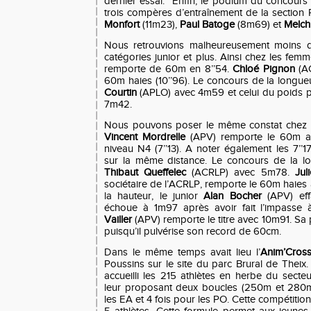
dernier essai. Enfin, le podium du concours 
trois compères d’entraînement de la section
Monfort
(11m23),
Paul Batoge
(8m69) et
Melchi
Nous retrouvions malheureusement moins d
catégories junior et plus. Ainsi chez les fem

remporte de 60m en 8’’54.
Chloé Pignon
(AC
60m haies (10’’96). Le concours de la longu

Courtin
(APLO) avec 4m59 et celui du poids 
7m42.
Nous pouvons poser le même constat chez l
Vincent Mordrelle
(APV) remporte le 60m a
niveau N4 (7’’13). A noter également les 7’’
sur la même distance. Le concours de la l
Thibaut Queffelec
(ACRLP) avec 5m78.
Ju
sociétaire de l’ACRLP, remporte le 60m haies
la hauteur, le junior
Alan Bocher
(APV) eff
échoue à 1m97 après avoir fait l’impasse
Vailler
(APV) remporte le titre avec 10m91. Sa
puisqu’il pulvérise son record de 60cm.
Dans le même temps avait lieu l’
Anim’Cros
Poussins sur le site du parc Brural de Theix. 
accueilli les 215 athlètes en herbe du sect
leur proposant deux boucles (250m et 280m)
les EA et 4 fois pour les PO. Cette compétiti