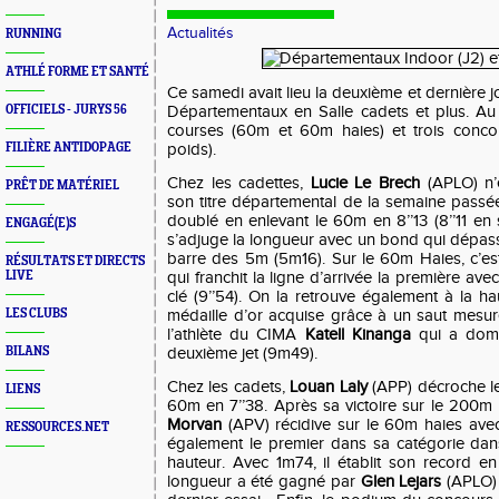
Actualités
RUNNING
ATHLÉ FORME ET SANTÉ
Ce samedi avait lieu la deuxième et dernière
OFFICIELS - JURYS 56
Départementaux en Salle cadets et plus. Au
courses (60m et 60m haies) et trois concou
FILIÈRE ANTIDOPAGE
poids).
Chez les cadettes,
Lucie Le Brech
(APLO) n’é
PRÊT DE MATÉRIEL
son titre départemental de la semaine passée
doublé en enlevant le 60m en 8’’13 (8’’11 en 
ENGAGÉ(E)S
s’adjuge la longueur avec un bond qui dépass
barre des 5m (5m16). Sur le 60m Haies, c’e
RÉSULTATS ET DIRECTS
LIVE
qui franchit la ligne d’arrivée la première av
clé (9’’54). On la retrouve également à la 
LES CLUBS
médaille d’or acquise grâce à un saut mesur
l’athlète du CIMA
Katell Kinanga
qui a domi
BILANS
deuxième jet (9m49).
Chez les cadets,
Louan Laly
(APP) décroche le 
LIENS
60m en 7’’38. Après sa victoire sur le 200m
Morvan
(APV) récidive sur le 60m haies avec
RESSOURCES.NET
également le premier dans sa catégorie dan
hauteur. Avec 1m74, il établit son record en
longueur a été gagné par
Glen Lejars
(APLO) 