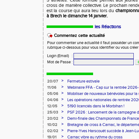
5 athlètes. Cette formule permet aux jeunes 
cross de manière collective. Le prochain ren
est la course qui aura lieu lors du
championna
à Brech le dimanche 14 janvier.
les Réactions
Commentez cette actualité
Pour commenter une actualité il faut posséder un compt
rubrique ci-dessous pour vous identifier ou vous crée
Login (Email)
:
Mot de Passe
:
>
20/07
Fermeture estivale
>
11/06
Webinaire FFA - Cap sur la rentrée 2026
>
05/06
Mobiliser de nouveaux bénévoles pour la
>
04/06
Les opérations nationales de rentrée 20
>
12/05
5190 licenciés dans le Morbihan !
>
25/03
PSF 2026 : Lancement de la campagne d
>
20/02
Demi-finale des Championnats de France
>
10/02
Bretagne de cross à Carnac, le départem
l'honneur
>
02/02
Pierre-Yves Harscouët succède à Jean-Luc 
comité du Morbihan
>
19/01
Carnac vibre au rythme du cross