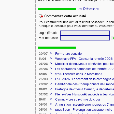
Merci à Jean-Claude Le Boulicaut pour cet arti
les Réactions
Commentez cette actualité
Pour commenter une actualité il faut posséder un compt
rubrique ci-dessous pour vous identifier ou vous crée
Login (Email)
:
Mot de Passe
:
>
20/07
Fermeture estivale
>
11/06
Webinaire FFA - Cap sur la rentrée 2026
>
05/06
Mobiliser de nouveaux bénévoles pour la
>
04/06
Les opérations nationales de rentrée 20
>
12/05
5190 licenciés dans le Morbihan !
>
25/03
PSF 2026 : Lancement de la campagne d
>
20/02
Demi-finale des Championnats de France
>
10/02
Bretagne de cross à Carnac, le départem
l'honneur
>
02/02
Pierre-Yves Harscouët succède à Jean-Luc 
comité du Morbihan
>
19/01
Carnac vibre au rythme du cross
>
06/01
Annulation rassemblement cross du 7 ja
>
05/01
pass Sport - Prolongation exceptionnelle