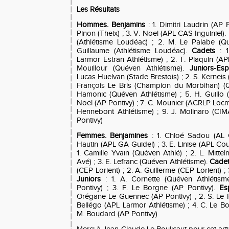
Les Résultats
Hommes. Benjamins
: 1. Dimitri Laudrin (AP
Pinon (Theix) ; 3. V. Noel (APL CAS Inguiniel).
(Athlétisme Loudéac) ; 2. M. Le Palabe (Qu
Guillaume (Athlétisme Loudéac).
Cadets
: 1
Larmor Estran Athlétisme) ; 2. T. Plaquin (APL
Mouillour (Quéven Athlétisme).
Juniors-Esp
Lucas Huelvan (Stade Brestois) ; 2. S. Kerneis
François Le Bris (Champion du Morbihan) (Q
Hamonic (Quéven Athlétisme) ; 5. H. Guillo (
Noël (AP Pontivy) ; 7. C. Mounier (ACRLP Locmi
Hennebont Athlétisme) ; 9. J. Molinaro (CIM
Pontivy)
Femmes. Benjamines
: 1. Chloé Sadou (AL C
Hautin (APL GA Guidel) ; 3. E. Linise (APL Cou
1. Camille Yvain (Quéven Athlé) ; 2. L. Mitt
Avé) ; 3. E. Lefranc (Quéven Athlétisme).
Cade
(CEP Lorient) ; 2. A. Guillerme (CEP Lorient) ; 
Juniors
: 1. A. Cornette (Quéven Athlétism
Pontivy) ; 3. F. Le Borgne (AP Pontivy).
Es
Orégane Le Guennec (AP Pontivy) ; 2. S. Le F
Bellégo (APL Larmor Athlétisme) ; 4. C. Le B
M. Boudard (AP Pontivy)