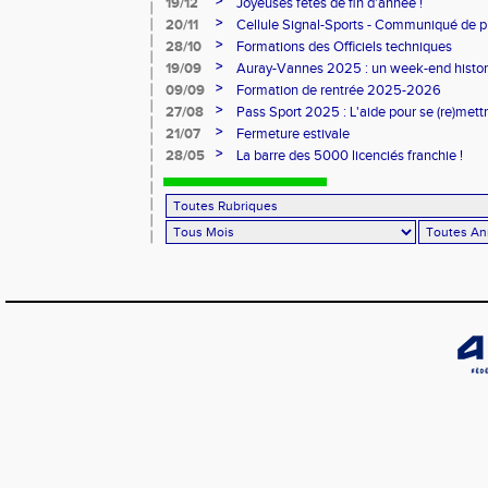
>
19/12
Joyeuses fêtes de fin d'année !
>
20/11
Cellule Signal-Sports - Communiqué de p
Sports
>
28/10
Formations des Officiels techniques
>
19/09
Auray-Vannes 2025 : un week-end histori
marathon breton
>
09/09
Formation de rentrée 2025-2026
>
27/08
Pass Sport 2025 : L'aide pour se (re)mettr
>
21/07
Fermeture estivale
>
28/05
La barre des 5000 licenciés franchie !