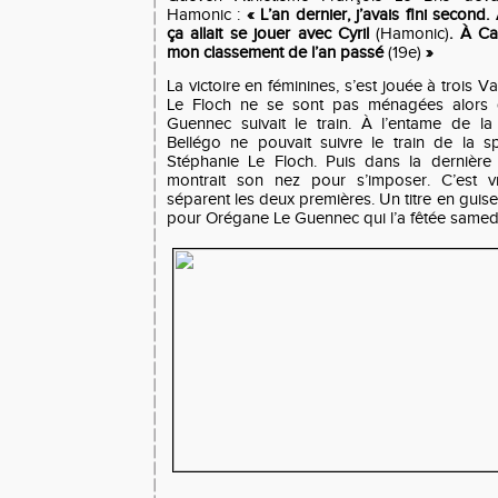
Hamonic :
« L’an dernier, j’avais fini second.
ça allait se jouer avec Cyril
(Hamonic)
. À Ca
mon classement de l’an passé
(19e)
»
La victoire en féminines, s’est jouée à trois V
Le Floch ne se sont pas ménagées alors 

Guennec suivait le train. À l’entame de la
Bellégo ne pouvait suivre le train de la s

Stéphanie Le Floch. Puis dans la dernière 
montrait son nez pour s’imposer. C’est 
séparent les deux premières. Un titre en guis
pour Orégane Le Guennec qui l’a fêtée samedi