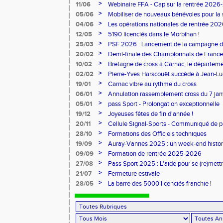
>
11/06
Webinaire FFA - Cap sur la rentrée 2026
>
05/06
Mobiliser de nouveaux bénévoles pour la
>
04/06
Les opérations nationales de rentrée 20
>
12/05
5190 licenciés dans le Morbihan !
>
25/03
PSF 2026 : Lancement de la campagne d
>
20/02
Demi-finale des Championnats de France
>
10/02
Bretagne de cross à Carnac, le départem
l'honneur
>
02/02
Pierre-Yves Harscouët succède à Jean-Luc 
comité du Morbihan
>
19/01
Carnac vibre au rythme du cross
>
06/01
Annulation rassemblement cross du 7 ja
>
05/01
pass Sport - Prolongation exceptionnelle
>
19/12
Joyeuses fêtes de fin d'année !
>
20/11
Cellule Signal-Sports - Communiqué de p
Sports
>
28/10
Formations des Officiels techniques
>
19/09
Auray-Vannes 2025 : un week-end histori
marathon breton
>
09/09
Formation de rentrée 2025-2026
>
27/08
Pass Sport 2025 : L'aide pour se (re)mettr
>
21/07
Fermeture estivale
>
28/05
La barre des 5000 licenciés franchie !