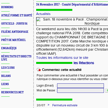
14 Novembre 2017 -
Comité Départemental d'Athlétism
RUNNING
Actualités
ATHLÉ FORME ET SANTÉ
OFFICIELS - JURYS 56
Ce weekend aura lieu dès 14h30 à Pacé la p
FILIÈRE ANTIDOPAGE
challenge national FFA 2018. Cette compétitio
support du CHAMPIONNAT DE BRETAGNE
PRÊT DE MATÉRIEL
COMPETITION 2017. Cette Marche nordique c
disputée sur un nouveau circuit de 3 km 100 à
ENGAGÉ(E)S
officiellement (12,642km) mesuré par Christia
officiel IAAF).
RÉSULTATS ET DIRECTS
Toutes les informations sur le site
LIVE
les Réactions
LES CLUBS
Commentez cette actualité
Pour commenter une actualité il faut posséder un compt
BILANS
rubrique ci-dessous pour vous identifier ou vous crée
LIENS
Login (Email)
:
Mot de Passe
:
RESSOURCES.NET
>
20/07
Fermeture estivale