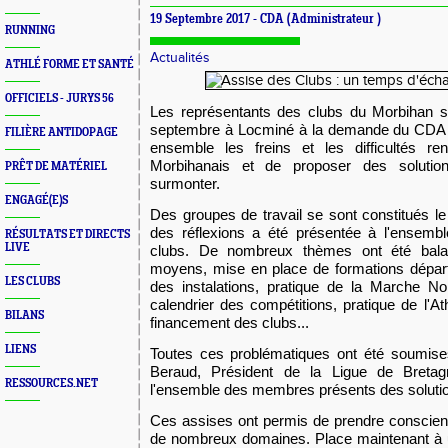
19 Septembre 2017 -
CDA
(Administrateur )
RUNNING
Actualités
ATHLÉ FORME ET SANTÉ
OFFICIELS - JURYS 56
Les représentants des clubs du Morbihan s
septembre à Locminé à la demande du CDA 56. 
FILIÈRE ANTIDOPAGE
ensemble les freins et les difficultés ren
Morbihanais et de proposer des solution
PRÊT DE MATÉRIEL
surmonter.
ENGAGÉ(E)S
Des groupes de travail se sont constitués l
des réflexions a été présentée à l'ensemb
RÉSULTATS ET DIRECTS
LIVE
clubs. De nombreux thèmes ont été balay
moyens, mise en place de formations départ
LES CLUBS
des instalations, pratique de la Marche No
calendrier des compétitions, pratique de l'A
BILANS
financement des clubs...
LIENS
Toutes ces problématiques ont été soumis
Beraud, Président de la Ligue de Bretag
RESSOURCES.NET
l'ensemble des membres présents des soluti
Ces assises ont permis de prendre conscienc
de nombreux domaines. Place maintenant à u