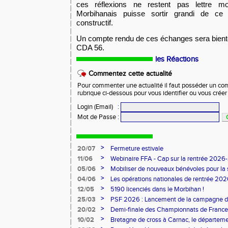
ces réflexions ne restent pas lettre mo
Morbihanais puisse sortir grandi de ce
constructif.
Un compte rendu de ces échanges sera bientôt
CDA 56.
🚨
L
les Réactions
🚨
A
Commentez cette actualité
Pour commenter une actualité il faut posséder un compt
rubrique ci-dessous pour vous identifier ou vous crée
Login (Email)
:
Mot de Passe
:
>
20/07
Fermeture estivale
>
11/06
Webinaire FFA - Cap sur la rentrée 2026
>
05/06
Mobiliser de nouveaux bénévoles pour la
>
04/06
Les opérations nationales de rentrée 20
>
12/05
5190 licenciés dans le Morbihan !
>
25/03
PSF 2026 : Lancement de la campagne d
>
20/02
Demi-finale des Championnats de France
>
10/02
Bretagne de cross à Carnac, le départem