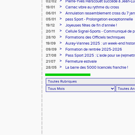
l'honneur
>
02/02
Pierre-Yves Harscouët succède à Jean-Luc 
comité du Morbihan
>
19/01
Carnac vibre au rythme du cross
>
06/01
Annulation rassemblement cross du 7 ja
>
05/01
pass Sport - Prolongation exceptionnelle
>
19/12
Joyeuses fêtes de fin d'année !
>
20/11
Cellule Signal-Sports - Communiqué de p
Sports
>
28/10
Formations des Officiels techniques
>
19/09
Auray-Vannes 2025 : un week-end histori
marathon breton
>
09/09
Formation de rentrée 2025-2026
>
27/08
Pass Sport 2025 : L'aide pour se (re)mettr
>
21/07
Fermeture estivale
>
28/05
La barre des 5000 licenciés franchie !