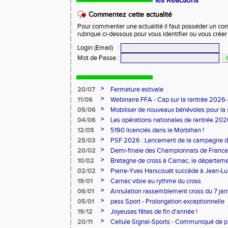
les Réactions
Commentez cette actualité
Pour commenter une actualité il faut posséder un compt
rubrique ci-dessous pour vous identifier ou vous crée
Login (Email)
:
Mot de Passe
:
>
20/07
Fermeture estivale
>
11/06
Webinaire FFA - Cap sur la rentrée 2026
>
05/06
Mobiliser de nouveaux bénévoles pour la
>
04/06
Les opérations nationales de rentrée 20
>
12/05
5190 licenciés dans le Morbihan !
>
25/03
PSF 2026 : Lancement de la campagne d
>
20/02
Demi-finale des Championnats de France
>
10/02
Bretagne de cross à Carnac, le départem
l'honneur
>
02/02
Pierre-Yves Harscouët succède à Jean-Luc 
comité du Morbihan
>
19/01
Carnac vibre au rythme du cross
>
06/01
Annulation rassemblement cross du 7 ja
>
05/01
pass Sport - Prolongation exceptionnelle
>
19/12
Joyeuses fêtes de fin d'année !
>
20/11
Cellule Signal-Sports - Communiqué de p