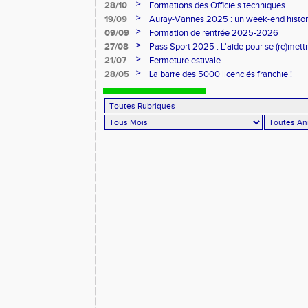
Sports
>
28/10
Formations des Officiels techniques
>
19/09
Auray-Vannes 2025 : un week-end histori
marathon breton
>
09/09
Formation de rentrée 2025-2026
>
27/08
Pass Sport 2025 : L'aide pour se (re)mettr
>
21/07
Fermeture estivale
>
28/05
La barre des 5000 licenciés franchie !