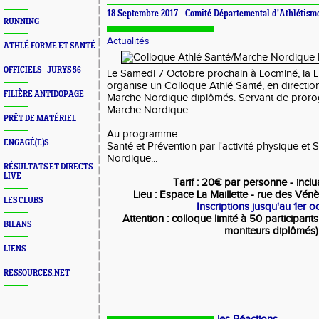
18 Septembre 2017 -
Comité Départemental d'Athlétism
RUNNING
Actualités
ATHLÉ FORME ET SANTÉ
OFFICIELS - JURYS 56
Le Samedi 7 Octobre prochain à Locminé, la 
organise un Colloque Athlé Santé, en directi
FILIÈRE ANTIDOPAGE
Marche Nordique diplômés. Servant de proro
Marche Nordique...
PRÊT DE MATÉRIEL
Au programme :
ENGAGÉ(E)S
Santé et Prévention par l'activité physique e
Nordique...
RÉSULTATS ET DIRECTS
LIVE
Tarif : 20€ par personne - inclu
Lieu : Espace La Maillette - rue des Vé
LES CLUBS
Inscriptions jusqu'au 1er o
Attention : colloque limité à 50 participant
BILANS
moniteurs diplômés)
LIENS
RESSOURCES.NET