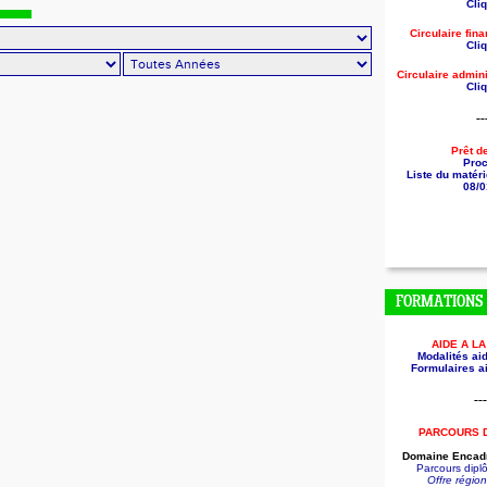
Cliq
Circulaire fin
Cliq
Circulaire
admini
Cliq
--
Prêt d
Pro
Liste du matéri
08/0
FORMATIONS
AIDE A L
Modalités aid
Formulaires ai
---
PARCOURS 
Domaine Encadr
Parcours dip
Offre régio