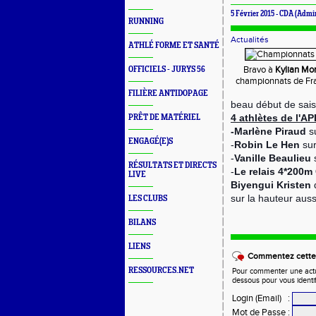
5 Février 2015 -
CDA
(Admin
RUNNING
Actualités
ATHLÉ FORME ET SANTÉ
Bravo à
Kylian Mo
OFFICIELS - JURYS 56
championnats de Fra
FILIÈRE ANTIDOPAGE
beau début de sais
4 athlètes de l'AP
PRÊT DE MATÉRIEL
-Marlène Piraud
s
ENGAGÉ(E)S
-
Robin Le Hen
su
-
Vanille Beaulieu
s
RÉSULTATS ET DIRECTS
-
Le relais 4*200m
LIVE
Biyengui Kristen
d
sur la hauteur auss
LES CLUBS
BILANS
LIENS
Commentez cette 
RESSOURCES.NET
Pour commenter une actual
dessous pour vous identi
Login (Email)
:
Mot de Passe
: