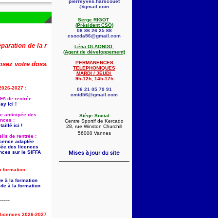
pierreyves.harscouet
@gmail.com
Serge RIGOT
(Président CSO)
06 86 26 25 88
csocda56@gmail.com
on de la rentrée 2026-2027 (dont la saisie anticipée des licences) est dé
Léna OLAONDO
(Agent de développement)
PERMANENCES
votre dossier dès maintenant !
🚨
👇
TELEPHONIQUES
MARDI / JEUDI
9h-12h, 14h-17h
2026-2027 :
06 21 05 79 91
cmtd56@gmail.com
FA de rentrée :
ay ici !
ie anticipée des
Siège Social
ences :
Centre Sportif de Kercado
aillé ici !
28, rue Winston Churchill
56000 Vannes
ils de rentrée :
licence adaptée
pée des licences
nces sur le SIFFA
Mises à jour du site
a formation
e à la formation
de à la formation
-----
s licences 2026-2027