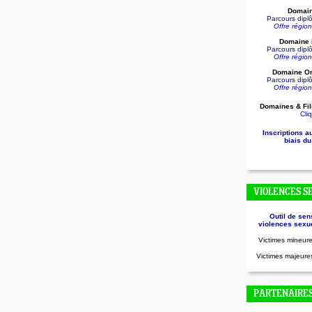
Domain
Parcours dip
Offre régio
Domaine D
Parcours dip
Offre régio
Domaine Or
Parcours dip
Offre régio
Domaines & Fil
Cliq
Inscriptions a
biais du
VIOLENCES S
Outil de sen
violences sexue
Victimes mineure
Victimes majeures
PARTENAIRE
.