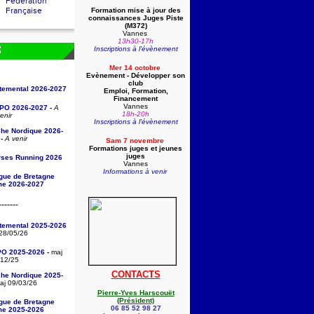
Fédération
Française
Formation mise à jour des
connaissances Juges Piste
(
M372)
Vannes
13h30-17h
Inscriptions à l'évènement
S
Mer 14 octobre
Evènement - Développer son
club
rtemental 2026-2027
Emploi, Formation,
Financement
Vannes
/PO 2026-2027 -
A
18h-20h
enir
Inscriptions à l'évènement
che Nordique 2026-
-
A venir
Sam 7 novembre
Formations juges et jeunes
juges
rses Running 2026
Vannes
Informations à venir
igue de Bretagne
sme 2026-2027
-------
rtemental 2025-2026
28/05/26
PO 2025-2026 -
maj
/12/25
CONTACTS
che Nordique 2025-
j 09/03/26
Pierre-Yves Harscouët
(Président)
igue de Bretagne
06 85 52 98 27
sme 2025-2026