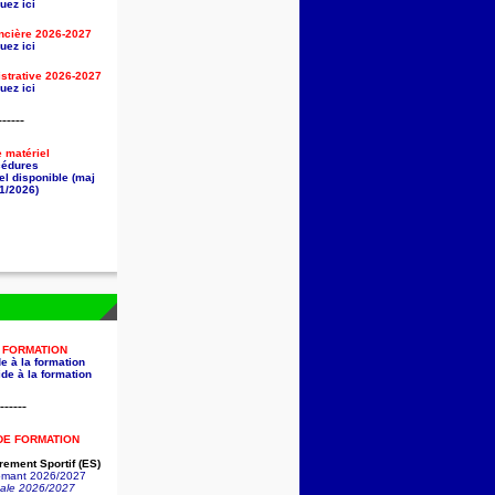
uez ici
ancière
2026-2027
uez ici
strative
2026-2027
uez ici
------
e matériel
cédures
el disponible (maj
1/2026)
A FORMATION
e à la formation
de à la formation
------
DE FORMATION
ement Sportif (ES)
lômant 2026/2027
nale 2026/2027