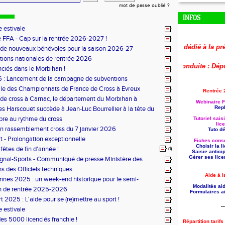
mot de passe oublié ?
INFOS
 estivale
 FFA - Cap sur la rentrée 2026-2027 !
🚨
Le replay du webinaire dédié à la préparati
 de nouveaux bénévoles pour la saison 2026-27
tions nationales de rentrée 2026
🚨
Aide à la formation reconduite : Déposez 
nciés dans le Morbihan !
 : Lancement de la campagne de subventions
le des Championnats de France de Cross à Evreux
Rentrée 
de cross à Carnac, le département du Morbihan à
Webinaire F
Repl
es Harscouët succède à Jean-Luc Bourrellier à la tête du
u Morbihan
bre au rythme du cross
Tutoriel sais
lic
n rassemblement cross du 7 janvier 2026
Tuto dét
t - Prolongation exceptionnelle
Fiches conse
Choisir la 
fêtes de fin d'année !
(1)
Saisie antici
Gérer ses lice
ignal-Sports - Communiqué de presse Ministère des
s des Officiels techniques
Aide à l
nes 2025 : un week-end historique pour le semi-
 breton
Modalités aid
n de rentrée 2025-2026
Formulaires ai
t 2025 : L'aide pour se (re)mettre au sport !
--
 estivale
des 5000 licenciés franchie !
Répartition tarif