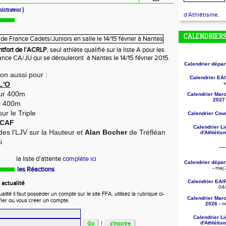
istrateur )
d'Athlétisme.
CALENDRIER
ntfort de l'ACRLP
, seul athlète qualifié sur la liste A pour les
nce CA/JU qui se dérouleront à Nantes le 14/15 février 2015.
Calendrier dépa
on aussi pour :
Calendrier EA
L'O
v
ur 400m
Calendrier Mar
2027 
r 400m
ur le Triple
Calendrier Cou
 CAF
Calendrier L
es l'LJV sur la Hauteur et
Alan Bocher
de Tréfléan
d'Athléti
i
---
la liste d'attente
complète ici
Calendrier dépa
-
maj 
les Réactions
Calendrier EA/
actualité
04
ité il faut posséder un compte sur le site FFA, utilisez la rubrique ci-
Calendrier Mar
fier ou vous créer un compte.
2026 -
ma
Calendrier L
|
d'Athléti