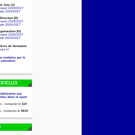
e Jury (J)
lômant 2026/2027
nale 2026/2027
irection (D)
lômant 2026/2027
nale 2026/2027
ganisation (O)
lômant 2026/2027
nale 2026/2027
ières de formation
uez ici
ux modules par le
 calendrier
EXUELLES
sibilisation aux
lles dans le sport
s : contacter le
119
 : contacter le
3919
S