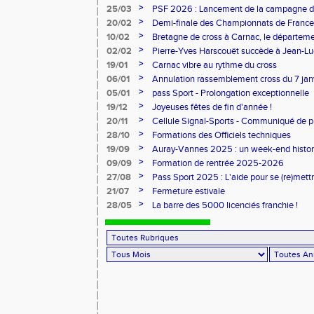
>
25/03
PSF 2026 : Lancement de la campagne d
>
20/02
Demi-finale des Championnats de France
>
10/02
Bretagne de cross à Carnac, le départem
l'honneur
>
02/02
Pierre-Yves Harscouët succède à Jean-Luc 
comité du Morbihan
>
19/01
Carnac vibre au rythme du cross

>
06/01
Annulation rassemblement cross du 7 ja
>

05/01
pass Sport - Prolongation exceptionnelle
>
19/12
Joyeuses fêtes de fin d'année !
>
20/11
Cellule Signal-Sports - Communiqué de p
Sports
>
28/10
Formations des Officiels techniques
>
19/09
Auray-Vannes 2025 : un week-end histori
marathon breton
>
09/09
Formation de rentrée 2025-2026
>
27/08
Pass Sport 2025 : L'aide pour se (re)mettr
>
21/07
Fermeture estivale
>
28/05
La barre des 5000 licenciés franchie !