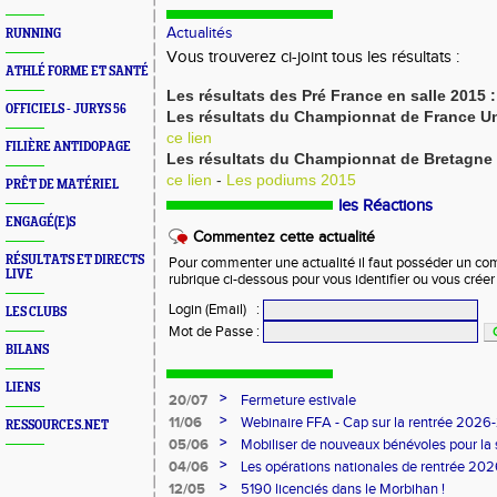
Actualités
RUNNING
Vous trouverez ci-joint tous les résultats :
ATHLÉ FORME ET SANTÉ
Les résultats des Pré France en salle 2015 :
OFFICIELS - JURYS 56
Les résultats du Championnat de France Univ
ce lien
FILIÈRE ANTIDOPAGE
Les résultats du Championnat de Bretagne
ce lien
-
Les podiums 2015
PRÊT DE MATÉRIEL
les Réactions
ENGAGÉ(E)S
Commentez cette actualité
RÉSULTATS ET DIRECTS
Pour commenter une actualité il faut posséder un compt
LIVE
rubrique ci-dessous pour vous identifier ou vous crée
Login (Email)
:
LES CLUBS
Mot de Passe
:
BILANS
LIENS
>
20/07
Fermeture estivale
>
11/06
Webinaire FFA - Cap sur la rentrée 2026
RESSOURCES.NET
>
05/06
Mobiliser de nouveaux bénévoles pour la
>
04/06
Les opérations nationales de rentrée 20
>
12/05
5190 licenciés dans le Morbihan !