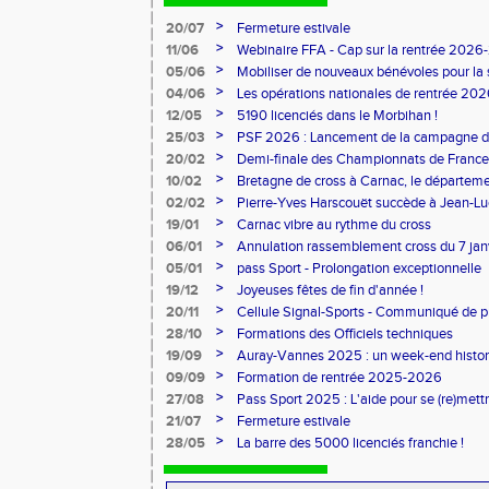
>
20/07
Fermeture estivale
>
11/06
Webinaire FFA - Cap sur la rentrée 2026
>
05/06
Mobiliser de nouveaux bénévoles pour la
>
04/06
Les opérations nationales de rentrée 20
>
12/05
5190 licenciés dans le Morbihan !
>
25/03
PSF 2026 : Lancement de la campagne d
>
20/02
Demi-finale des Championnats de France
>
10/02
Bretagne de cross à Carnac, le départem
l'honneur
>
02/02
Pierre-Yves Harscouët succède à Jean-Luc 
comité du Morbihan
>
19/01
Carnac vibre au rythme du cross
>
06/01
Annulation rassemblement cross du 7 ja
>
05/01
pass Sport - Prolongation exceptionnelle
>
19/12
Joyeuses fêtes de fin d'année !
>
20/11
Cellule Signal-Sports - Communiqué de p
Sports
>
28/10
Formations des Officiels techniques
>
19/09
Auray-Vannes 2025 : un week-end histori
marathon breton
>
09/09
Formation de rentrée 2025-2026
>
27/08
Pass Sport 2025 : L'aide pour se (re)mettr
>
21/07
Fermeture estivale
>
28/05
La barre des 5000 licenciés franchie !