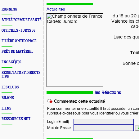
Actualités
RUNNING
du 18 au 20 j
ATHLÉ FORME ET SANTÉ
Valence les 
cade
OFFICIELS - JURYS 56
Liste des qu
FILIÈRE ANTIDOPAGE
PRÊT DE MATÉRIEL
Tout
ENGAGÉ(E)S
Bonne c
RÉSULTATS ET DIRECTS
LIVE
LES CLUBS
les Réactions
BILANS
Commentez cette actualité
LIENS
Pour commenter une actualité il faut posséder un compt
rubrique ci-dessous pour vous identifier ou vous crée
RESSOURCES.NET
Login (Email)
:
Mot de Passe
: