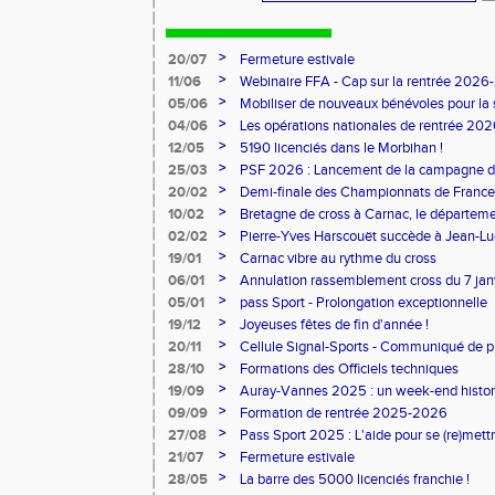
>
20/07
Fermeture estivale
>
11/06
Webinaire FFA - Cap sur la rentrée 2026
>
05/06
Mobiliser de nouveaux bénévoles pour la
>
04/06
Les opérations nationales de rentrée 20
>
12/05
5190 licenciés dans le Morbihan !
>
25/03
PSF 2026 : Lancement de la campagne d
>
20/02
Demi-finale des Championnats de France
>
10/02
Bretagne de cross à Carnac, le départem
l'honneur
>
02/02
Pierre-Yves Harscouët succède à Jean-Luc 
comité du Morbihan
>
19/01
Carnac vibre au rythme du cross
>
06/01
Annulation rassemblement cross du 7 ja
>
05/01
pass Sport - Prolongation exceptionnelle
>
19/12
Joyeuses fêtes de fin d'année !
>
20/11
Cellule Signal-Sports - Communiqué de p
Sports
>
28/10
Formations des Officiels techniques
>
19/09
Auray-Vannes 2025 : un week-end histori
marathon breton
>
09/09
Formation de rentrée 2025-2026
>
27/08
Pass Sport 2025 : L'aide pour se (re)mettr
>
21/07
Fermeture estivale
>
28/05
La barre des 5000 licenciés franchie !