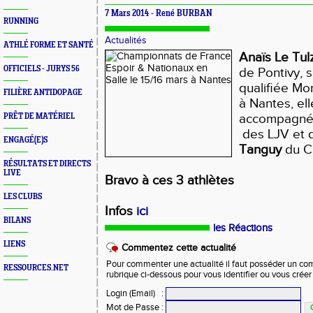
7 Mars 2014 -
René BURBAN
RUNNING
Actualités
ATHLÉ FORME ET SANTÉ
Anaïs Le Tul
OFFICIELS - JURYS 56
de Pontivy, s
qualifiée Mo
FILIÈRE ANTIDOPAGE
à Nantes, ell
accompagn
PRÊT DE MATÉRIEL
des LJV et
ENGAGÉ(E)S
Tanguy
du C
RÉSULTATS ET DIRECTS
LIVE
Bravo à ces 3 athlètes
LES CLUBS
Infos
ici
BILANS
les Réactions
LIENS
Commentez cette actualité
Pour commenter une actualité il faut posséder un compt
RESSOURCES.NET
rubrique ci-dessous pour vous identifier ou vous crée
Login (Email)
:
Mot de Passe
: