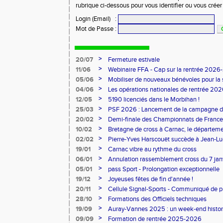
rubrique ci-dessous pour vous identifier ou vous crée
Login (Email)
:
Mot de Passe
:
>
20/07
Fermeture estivale
>
11/06
Webinaire FFA - Cap sur la rentrée 2026
>
05/06
Mobiliser de nouveaux bénévoles pour la
>
04/06
Les opérations nationales de rentrée 20
>
12/05
5190 licenciés dans le Morbihan !
>
25/03
PSF 2026 : Lancement de la campagne d
>
20/02
Demi-finale des Championnats de France
>
10/02
Bretagne de cross à Carnac, le départem
l'honneur
>
02/02
Pierre-Yves Harscouët succède à Jean-Luc 
comité du Morbihan
>
19/01
Carnac vibre au rythme du cross
>
06/01
Annulation rassemblement cross du 7 ja
>
05/01
pass Sport - Prolongation exceptionnelle
>
19/12
Joyeuses fêtes de fin d'année !
>
20/11
Cellule Signal-Sports - Communiqué de p
Sports
>
28/10
Formations des Officiels techniques
>
19/09
Auray-Vannes 2025 : un week-end histori
marathon breton
>
09/09
Formation de rentrée 2025-2026