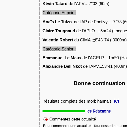
Kévin Tatard
de l’APV…7’’02 (60m)
Catégorie Espoir :
Anaïs Le Tulzo
de l’AP de Pontivy …7’’78 (6
Claire Tougnaud
de l’APLO …5m24 (Longueur
Valentin Robert
du CIMA ;;;8'43''74 ( 3000m)
Catégorie Senior :
Emmanuel Le Maux
de l’ACRLP…1m90 (Hau
Alexandre Bell Nkot
de l'APV...53"41 (400m)
Bonne continuation 
ici
r
ésultats complets des morbihannais
les Réactions
Commentez cette actualité
Pour commenter une actualité il faut posséder un compt