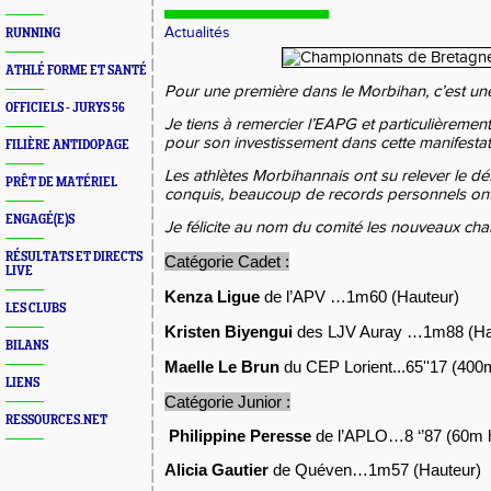
Actualités
RUNNING
ATHLÉ FORME ET SANTÉ
Pour une première dans le Morbihan, c’est une
OFFICIELS - JURYS 56
Je tiens à remercier l’EAPG et particulièremen
pour son investissement dans cette manifestat
FILIÈRE ANTIDOPAGE
Les athlètes Morbihannais ont su relever le défi
PRÊT DE MATÉRIEL
conquis, beaucoup de records personnels ont
ENGAGÉ(E)S
Je félicite au nom du comité les nouveaux ch
RÉSULTATS ET DIRECTS
Catégorie Cadet :
LIVE
Kenza Ligue
de l’APV …1m60 (Hauteur)
LES CLUBS
Kristen Biyengui
des LJV Auray …1m88 (Ha
BILANS
Maelle Le Brun
du CEP Lorient...65''17 (400
LIENS
Catégorie Junior :
RESSOURCES.NET
Philippine Peresse
de l’APLO…8 ‘’87 (60m 
Alicia Gautier
de Quéven…1m57 (Hauteur)