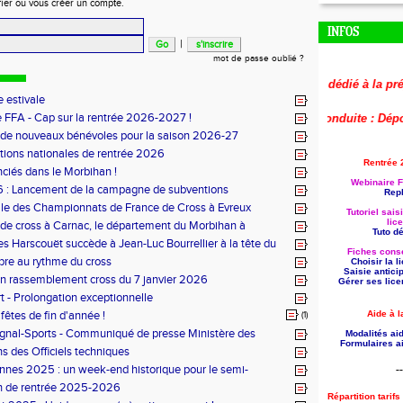
fier ou vous créer un compte.
INFOS
|
mot de passe oublié ?
🚨
Le replay du webinaire dédié à la préparati
 estivale
 FFA - Cap sur la rentrée 2026-2027 !
🚨
Aide à la formation reconduite : Déposez 
 de nouveaux bénévoles pour la saison 2026-27
tions nationales de rentrée 2026
Rentrée 
nciés dans le Morbihan !
Webinaire F
 : Lancement de la campagne de subventions
Repl
le des Championnats de France de Cross à Evreux
Tutoriel sais
lic
de cross à Carnac, le département du Morbihan à
Tuto dét
es Harscouët succède à Jean-Luc Bourrellier à la tête du
Fiches conse
u Morbihan
bre au rythme du cross
Choisir la 
Saisie antici
n rassemblement cross du 7 janvier 2026
Gérer ses lice
t - Prolongation exceptionnelle
fêtes de fin d'année !
Aide à l
(1)
ignal-Sports - Communiqué de presse Ministère des
Modalités aid
Formulaires ai
s des Officiels techniques
nes 2025 : un week-end historique pour le semi-
--
 breton
n de rentrée 2025-2026
Répartition tarif