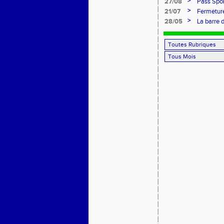
>
27/08
Pass Spor
>
21/07
Fermeture
>
28/05
La barre 