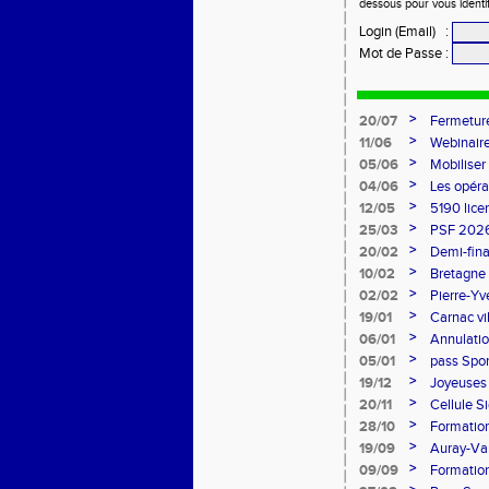
dessous pour vous identi
Login (Email)
:
Mot de Passe
:
>
20/07
Fermeture
>
11/06
Webinaire
>
05/06
Mobiliser
>
04/06
Les opéra
>
12/05
5190 lice
>
25/03
PSF 2026
>
20/02
Demi-fina
>
10/02
Bretagne 
l'honneur
>
02/02
Pierre-Yv
comité d
>
19/01
Carnac vi
>
06/01
Annulatio
>
05/01
pass Spor
>
19/12
Joyeuses 
>
20/11
Cellule S
Sports
>
28/10
Formation
>
19/09
Auray-Van
marathon
>
09/09
Formatio