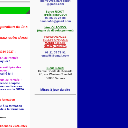
pierreyves.harscouet
@gmail.com
Serge RIGOT
(Président CSO)
06 86 26 25 88
csocda56@gmail.com
on de la rentrée 2026-2027 (dont la saisie anticipée des licences) est dé
Léna OLAONDO
(Agent de développement)
PERMANENCES
votre dossier dès maintenant !
🚨
👇
TELEPHONIQUES
MARDI / JEUDI
9h-12h, 14h-17h
2026-2027 :
06 21 05 79 91
cmtd56@gmail.com
FA de rentrée :
ay ici !
ie anticipée des
Siège Social
ences :
Centre Sportif de Kercado
aillé ici !
28, rue Winston Churchill
56000 Vannes
ils de rentrée :
licence adaptée
pée des licences
nces sur le SIFFA
Mises à jour du site
a formation
e à la formation
de à la formation
-----
s licences 2026-2027