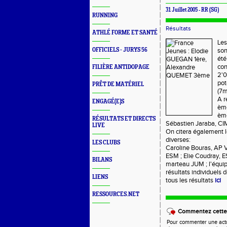
31 Juillet 2005 - RR (SG)
RUNNING
Résultats
ATHLÉ FORME ET SANTÉ
Les
OFFICIELS - JURYS 56
son
été
con
FILIÈRE ANTIDOPAGE
2'0
pot
PRÊT DE MATÉRIEL
(7m
A r
ENGAGÉ(E)S
ème
ème
RÉSULTATS ET DIRECTS
Sébastien Jaraba, C
LIVE
On citera également l
diverses:
LES CLUBS
Caroline Bouras, AP 
ESM ; Elie Coudray, 
BILANS
marteau JUM ; l'équip
résultats individuels
LIENS
tous les résultats
ici
RESSOURCES.NET
Commentez cette 
Pour commenter une actual