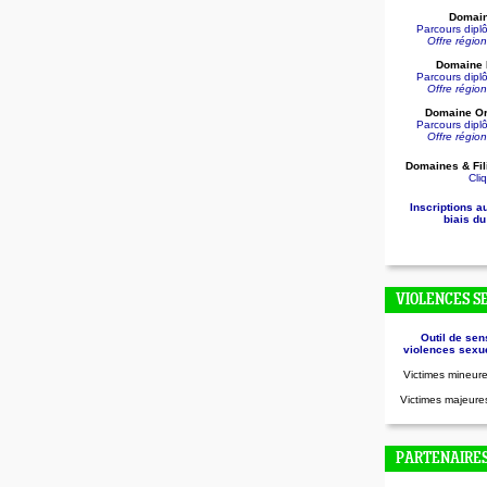
Domain
Parcours dip
Offre régio
Domaine D
Parcours dip
Offre régio
Domaine Or
Parcours dip
Offre régio
Domaines & Fil
Cliq
Inscriptions a
biais du
VIOLENCES S
Outil de sen
violences sexue
Victimes mineure
Victimes majeures
PARTENAIRE
.