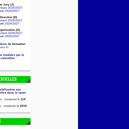
e Jury (J)
lômant 2026/2027
nale 2026/2027
irection (D)
lômant 2026/2027
nale 2026/2027
ganisation (O)
lômant 2026/2027
nale 2026/2027
ières de formation
uez ici
ux modules par le
 calendrier
EXUELLES
sibilisation aux
lles dans le sport
s : contacter le
119
 : contacter le
3919
S