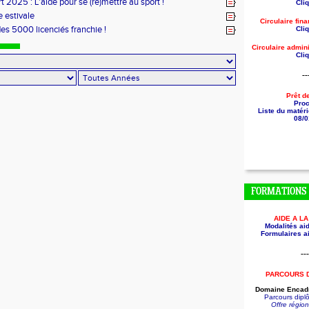
t 2025 : L'aide pour se (re)mettre au sport !
Cliq
 estivale
Circulaire fin
des 5000 licenciés franchie !
Cliq
Circulaire
admini
Cliq
--
Prêt d
Pro
Liste du matéri
08/0
FORMATIONS
AIDE A L
Modalités aid
Formulaires ai
---
PARCOURS 
Domaine Encadr
Parcours dip
Offre régio