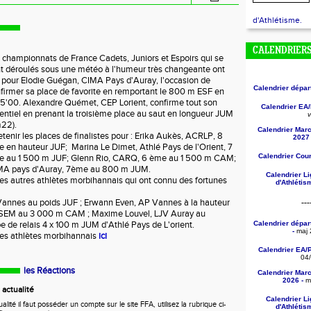
d'Athlétisme.
CALENDRIER
 championnats de France Cadets, Juniors et Espoirs qui se
t déroulés sous une météo à l'humeur très changeante ont
 pour Elodie Guégan, CIMA Pays d'Auray, l'occasion de
Calendrier dépa
firmer sa place de favorite en remportant le 800 m ESF en
5'00. Alexandre Quémet, CEP Lorient, confirme tout son
Calendrier EA
entiel en prenant la troisième place au saut en longueur JUM
v
22).
Calendrier Mar
etenir les places de finalistes pour : Erika Aukès, ACRLP, 8
2027 
 en hauteur JUF; Marina Le Dimet, Athlé Pays de l'Orient, 7
Calendrier Cou
 au 1 500 m JUF; Glenn Rio, CARQ, 6 ème au 1 500 m CAM;
IMA pays d'Auray, 7ème au 800 m JUM.
Calendrier L
es autres athlètes morbihannais qui ont connu des fortunes
d'Athléti
Vannes au poids JUF ; Erwann Even, AP Vannes à la hauteur
---
ESEM au 3 000 m CAM ; Maxime Louvel, LJV Auray au
e de relais 4 x 100 m JUM d'Athlé Pays de L'orient.
Calendrier dépa
-
maj 
 des athlètes morbihannais
ici
Calendrier EA/
04
les Réactions
Calendrier Mar
2026 -
ma
actualité
Calendrier L
ité il faut posséder un compte sur le site FFA, utilisez la rubrique ci-
d'Athléti