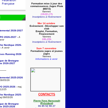
Fédération
Française
Formation mise à jour des
connaissances Juges Piste
(
M372)
Vannes
13h30-17h
Inscriptions à l'évènement
S
Mer 14 octobre
Evènement - Développer son
club
rtemental 2026-2027
Emploi, Formation,
Financement
Vannes
/PO 2026-2027 -
A
18h-20h
enir
Inscriptions à l'évènement
che Nordique 2026-
-
A venir
Sam 7 novembre
Formations juges et jeunes
juges
rses Running 2026
Vannes
Informations à venir
igue de Bretagne
sme 2026-2027
-------
rtemental 2025-2026
28/05/26
PO 2025-2026 -
maj
/12/25
CONTACTS
che Nordique 2025-
j 09/03/26
Pierre-Yves Harscouët
(Président)
igue de Bretagne
06 85 52 98 27
sme 2025-2026