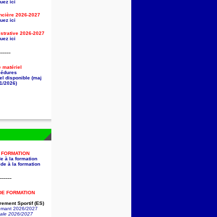
uez ici
ancière
2026-2027
uez ici
strative
2026-2027
uez ici
------
e matériel
cédures
el disponible (maj
1/2026)
A FORMATION
e à la formation
de à la formation
------
DE FORMATION
ement Sportif (ES)
lômant 2026/2027
nale 2026/2027