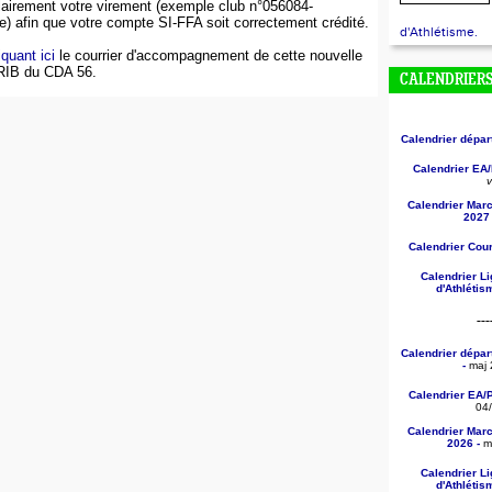
clairement votre virement (exemple club n°056084-
) afin que votre compte SI-FFA soit correctement crédité.
d'Athlétisme.
iquant ici
le courrier d'accompagnement de cette nouvelle
 RIB du CDA 56.
CALENDRIER
Calendrier dépa
Calendrier EA
v
Calendrier Mar
2027 
Calendrier Cou
Calendrier L
d'Athléti
---
Calendrier dépa
-
maj 
Calendrier EA/
04
Calendrier Mar
2026 -
ma
Calendrier L
d'Athléti