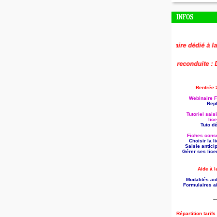
INFOS
🚨
Le replay du webinaire dédié à la prépa
🚨
Aide à la formation reconduite : Dépos
Rentrée 
Webinaire F
Repl
Tutoriel sais
lic
Tuto dét
Fiches conse
Choisir la 
Saisie antici
Gérer ses lice
Aide à l
Modalités aid
Formulaires ai
--
Répartition tarif