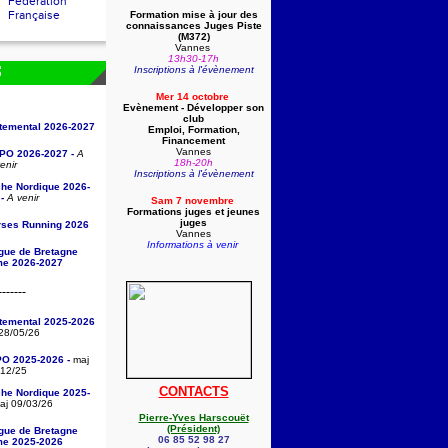
Fédération
Française
Formation mise à jour des
connaissances Juges Piste
(
M372)
Vannes
13h30-17h
Inscriptions à l'évènement
S
Mer 14 octobre
Evènement - Développer son
club
rtemental 2026-2027
Emploi, Formation,
Financement
Vannes
/PO 2026-2027 -
A
18h-20h
enir
Inscriptions à l'évènement
che Nordique 2026-
-
A venir
Sam 7 novembre
Formations juges et jeunes
juges
rses Running 2026
Vannes
Informations à venir
igue de Bretagne
sme 2026-2027
-------
rtemental 2025-2026
28/05/26
PO 2025-2026 -
maj
/12/25
CONTACTS
che Nordique 2025-
j 09/03/26
Pierre-Yves Harscouët
(Président)
igue de Bretagne
06 85 52 98 27
sme 2025-2026