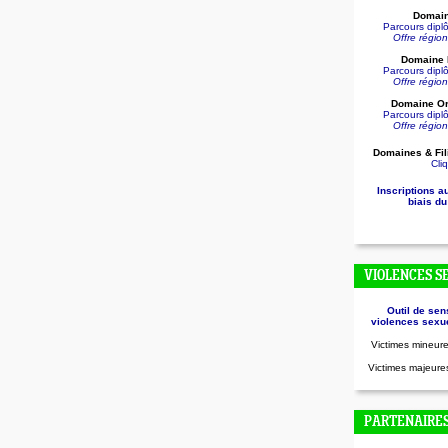
Domain
Parcours dip
Offre régio
Domaine D
Parcours dip
Offre régio
Domaine Or
Parcours dip
Offre régio
Domaines & Fil
Cliq
Inscriptions a
biais du
VIOLENCES S
Outil de sen
violences sexue
Victimes mineure
Victimes majeures
PARTENAIRE
.