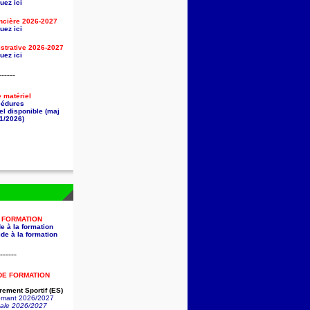
uez ici
ancière
2026-2027
uez ici
strative
2026-2027
uez ici
------
e matériel
cédures
el disponible (maj
1/2026)
A FORMATION
e à la formation
de à la formation
------
DE FORMATION
ement Sportif (ES)
lômant 2026/2027
nale 2026/2027