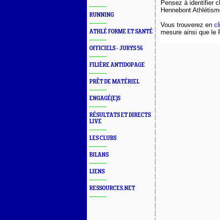
Pensez à identifier 
Hennebont Athlétisme
RUNNING
Vous trouverez en
cl
ATHLÉ FORME ET SANTÉ
mesure ainsi que le
OFFICIELS - JURYS 56
FILIÈRE ANTIDOPAGE
PRÊT DE MATÉRIEL
ENGAGÉ(E)S
RÉSULTATS ET DIRECTS
LIVE
LES CLUBS
BILANS
LIENS
RESSOURCES.NET