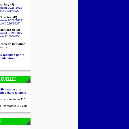
e Jury (J)
lômant 2026/2027
nale 2026/2027
irection (D)
lômant 2026/2027
nale 2026/2027
ganisation (O)
lômant 2026/2027
nale 2026/2027
ières de formation
uez ici
ux modules par le
 calendrier
EXUELLES
sibilisation aux
lles dans le sport
s : contacter le
119
 : contacter le
3919
S