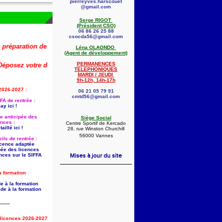
pierreyves.harscouet
@gmail.com
Serge RIGOT
(Président CSO)
06 86 26 25 88
csocda56@gmail.com
ration de la rentrée 2026-2027 (dont la saisie anticipée des licences) es
Léna OLAONDO
(Agent de développement)
PERMANENCES
ez votre dossier dès maintenant !
🚨
👇
TELEPHONIQUES
MARDI / JEUDI
9h-12h, 14h-17h
2026-2027 :
06 21 05 79 91
cmtd56@gmail.com
FA de rentrée :
ay ici !
ie anticipée des
Siège Social
ences :
Centre Sportif de Kercado
aillé ici !
28, rue Winston Churchill
56000 Vannes
ils de rentrée :
licence adaptée
pée des licences
nces sur le SIFFA
Mises à jour du site
a formation
e à la formation
de à la formation
-----
s licences 2026-2027