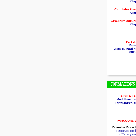
Cliq
Circulaire fin
Cliq
Circulaire
admini
Cliq
--
Prêt d
Pro
Liste du matéri
08/0
FORMATIONS
AIDE A L
Modalités aid
Formulaires ai
---
PARCOURS 
Domaine Encadr
Parcours dip
Offre régio