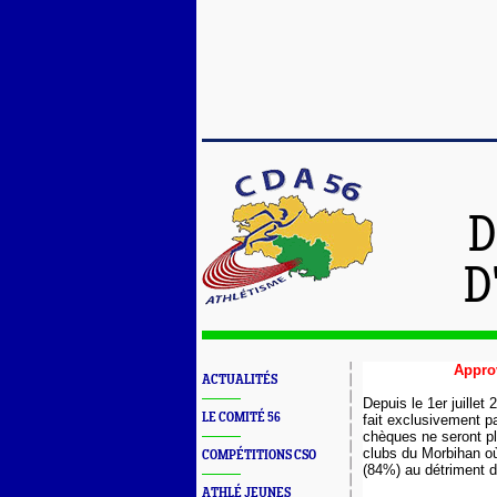
D
D
Appro
ACTUALITÉS
Depuis le 1er juille
LE COMITÉ 56
fait exclusivement p
chèques ne seront plu
clubs du Morbihan où
COMPÉTITIONS CSO
(84%) au détriment d
ATHLÉ JEUNES