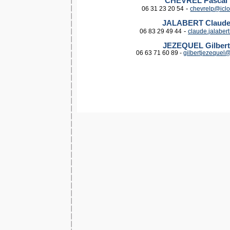
CHEVREL Pascal
-
06 31 23 20 54
chevrelp@icl
JALABERT Claud
-
06 83 29 49 44
claude.jalaber
JEZEQUEL Gilbert
06 63 71 60 89 -
gilbertjezequel