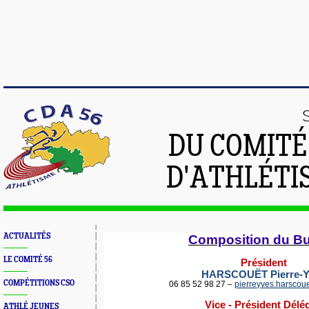
DU COMIT
D'ATHLÉTI
ACTUALITÉS
C
omposition du B
LE COMITÉ 56
Président
HARSCOUËT Pierre-Y
COMPÉTITIONS CSO
06 85 52 98 27 –
pierreyves.harsco
Vice - Président Délé
ATHLÉ JEUNES