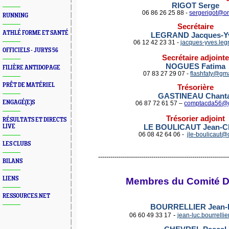
RIGOT Serge
06 86 26 25 88 -
sergerigot@or
RUNNING
Secrétaire
ATHLÉ FORME ET SANTÉ
LEGRAND Jacques-Y
06 12 42 23 31 -
jacques-yves.leg
OFFICIELS - JURYS 56
Secrétaire adjointe
NOGUES Fatima
FILIÈRE ANTIDOPAGE
07 83 27 29 07 -
flashfaty@gm
PRÊT DE MATÉRIEL
Trésorière
GASTINEAU Chanta
ENGAGÉ(E)S
06 87 72 61 57 –
comptacda56@
Trésorier adjoint
RÉSULTATS ET DIRECTS
LE BOULICAUT Jean-C
LIVE
06 08 42 64 06 -
jle-boulicaut@
LES CLUBS
---------------------------------------------------------------
BILANS
LIENS
Membres
du Comité D
RESSOURCES.NET
BOURRELLIER Jean-
-
06 60 49 33 17
jean-luc.bourrelli